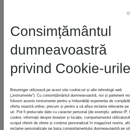
BERGH
BERGH
cu
cu
mâneci
mâneci
Consimțământul
359 lei
279 lei
3/4
3/4
dumneavoastră
Cel mai bun preț:
Cel mai bun
privind Cookie-uril
305,15 lei
559 lei
Inițial:
Breuninger utilizează pe acest site cookie-uri și alte tehnologii web
(„instrumente”). Cu consimțământul dumneavoastră, noi și partenerii noștr
509 lei
folosim aceste instrumente pentru a îmbunătăți experiența de cumpărătu
oferta noastră online, precum și pentru a vă afișa reclame relevante pe a
uri. Pot fi prelucrate date cu caracter personal (de exemplu: adrese IP, 
cookie, informații despre browser și locație, comportamentul utilizatorulu
scopul oferirii de oferte și conținut personalizat în magazinul nostru, afi
reclame personalizate pe baza comportamentului dumneavoastră pe sit