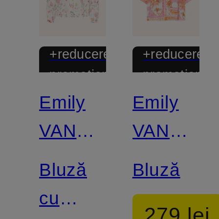
+reducere
+reducere
promoțională
promoțional
Emily
Emily
VAN
VAN
DEN
DEN
Bluză
Bluză
BERGH
BERGH
cu
279 lei