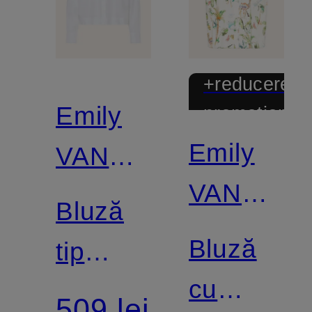
+reducere
Emily
promoțional
Emily
VAN
VAN
DEN
Bluză
DEN
BERGH
Bluză
tip
BERGH
cu
cămașă
509 lei