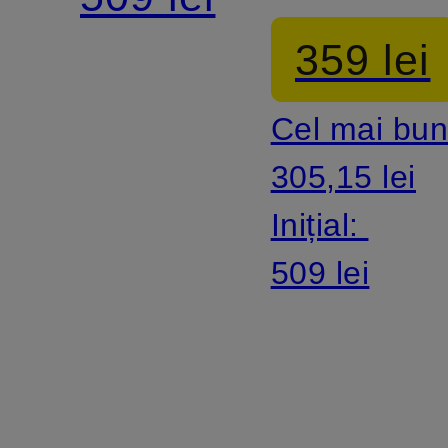
volane
359 lei
Cel mai bun
305,15 lei
Inițial:
509 lei