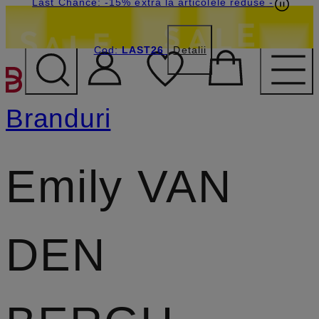
Last Chance: -15% extra la articolele reduse
-
Cod:
LAST26
Detalii
SARI LA CONȚINUTUL PR
Branduri
Emily VAN
DEN