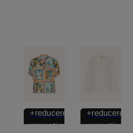
+reducere
+reducere
promoțională
promoțional