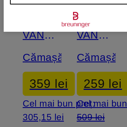
promoțională
promoțional
Emily
Emily
VAN
VAN
DEN
DEN
Cămașă
Cămașă
BERGH
BERGH
359 lei
259 lei
Cel mai bun preț:
Cel mai bun
305,15 lei
509 lei