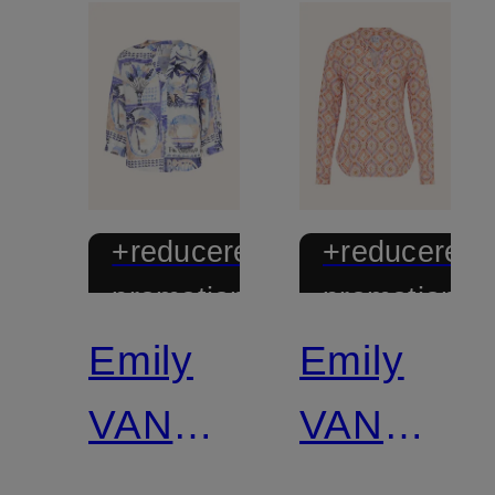
+reducere
+reducere
promoțională
promoțional
Emily
Emily
VAN
VAN
DEN
DEN