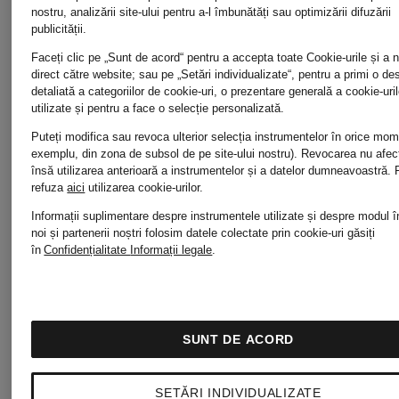
nostru, analizării site-ului pentru a-l îmbunătăți sau optimizării difuzării
publicității.
Faceți clic pe „Sunt de acord“ pentru a accepta toate Cookie-urile și a 
direct către website; sau pe „Setări individualizate“, pentru a primi o de
detaliată a categoriilor de cookie-uri, o prezentare generală a cookie-uril
utilizate și pentru a face o selecție personalizată.
Puteți modifica sau revoca ulterior selecția instrumentelor în orice mo
exemplu, din zona de subsol de pe site-ului nostru). Revocarea nu afe
însă utilizarea anterioară a instrumentelor și a datelor dumneavoastră.
refuza
aici
utilizarea cookie-urilor.
Informații suplimentare despre instrumentele utilizate și despre modul î
noi și partenerii noștri folosim datele colectate prin cookie-uri găsiți
în
Confidențialitate
Informații legale
.
SUNT DE ACORD
+reducere
+reducere
SETĂRI INDIVIDUALIZATE