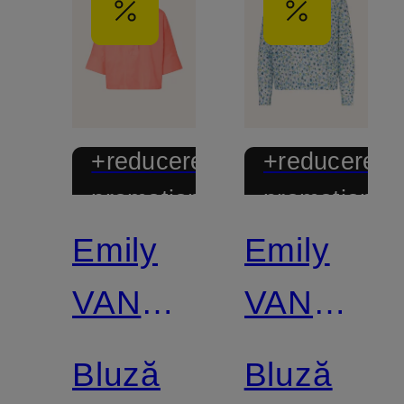
+reducere
+reducere
promoțională
promoțional
Emily
Emily
VAN
VAN
DEN
DEN
Bluză
Bluză