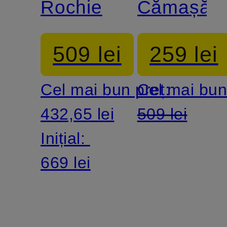
Rochie
Cămașă
BERGH
BERGH
509 lei
259 lei
Cel mai bun preț:
Cel mai bun
432,65 lei
509 lei
Inițial:
669 lei