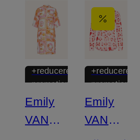
+reducere
+reducere
promoțională
promoțional
Emily
Emily
VAN
VAN
DEN
DEN