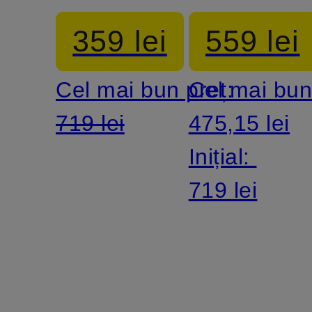
decupaje
mâneci
359 lei
559 lei
3/4
Cel mai bun preț:
Cel mai bun
719 lei
475,15 lei
Inițial:
719 lei