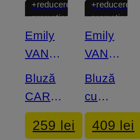
+reducere
+reducere
promoțională
promoțional
Emily
Emily
VAN
VAN
DEN
DEN
Bluză
Bluză
BERGH
BERGH
CARMEN
cu
cu
volane
259 lei
409 lei
mâneci