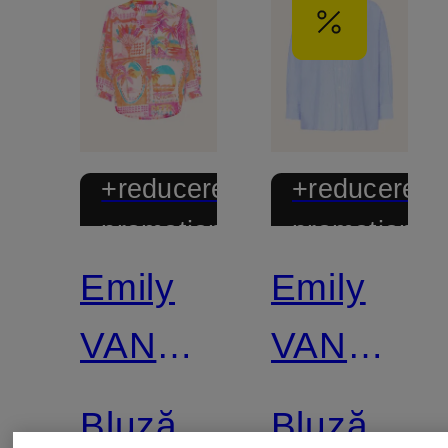
+reducere
+reducere
promoțională
promoțional
Emily
Emily
VAN
VAN
DEN
DEN
Bluză
Bluză