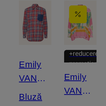
+reducere
Emily
promoțional
Emily
VAN
VAN
DEN
Bluză
DEN
BERGH