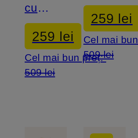
BERGH
BERGH
cu
259 lei
mâneci
259 lei
Cel mai bun
3/4
509 lei
Cel mai bun preț:
509 lei