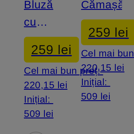
Bluză
Cămașă
BERGH
BERGH
cu
259 lei
mâneci
259 lei
Cel mai bun
3/4
220,15 lei
Cel mai bun preț:
Inițial:
220,15 lei
509 lei
Inițial:
509 lei