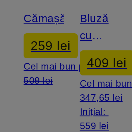
DEN
DEN
Cămașă
Bluză
BERGH
BERGH
cu
259 lei
mâneci
409 lei
Cel mai bun preț:
3/4
509 lei
Cel mai bun
347,65 lei
Inițial:
559 lei