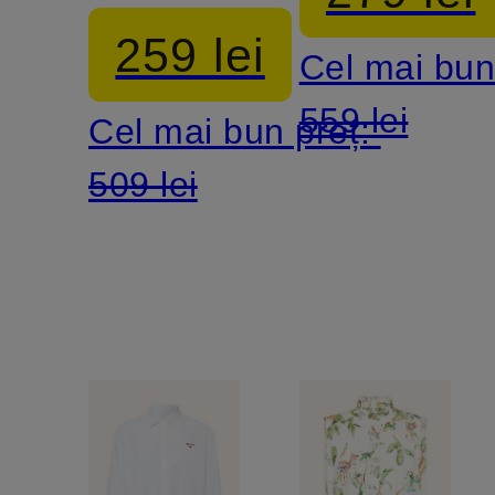
volane
259 lei
Cel mai bun
559 lei
Cel mai bun preț:
509 lei