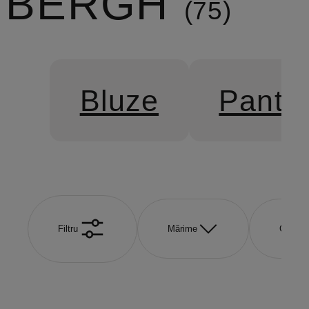
BERGH
75
Bluze
Pantal
Filtru
Mărime
Culoar