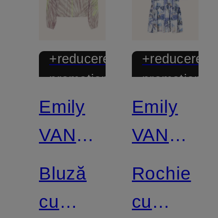
+reducere
+reducere
promoțională
promoțional
Emily
Emily
VAN
VAN
DEN
DEN
Bluză
Rochie
BERGH
BERGH
cu
cu