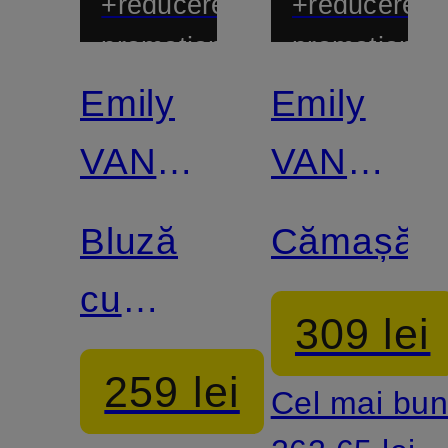
+reducere
+reducere
promoțională
promoțional
Emily
Emily
VAN
VAN
DEN
DEN
Bluză
Cămașă
BERGH
BERGH
cu
309 lei
volane
259 lei
Cel mai bun