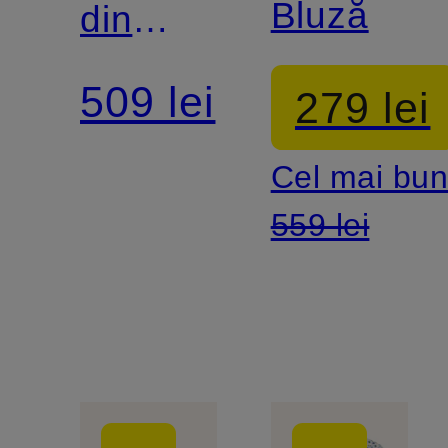
Bluză
din
BERGH
flanel
509 lei
279 lei
Cel mai bun
559 lei