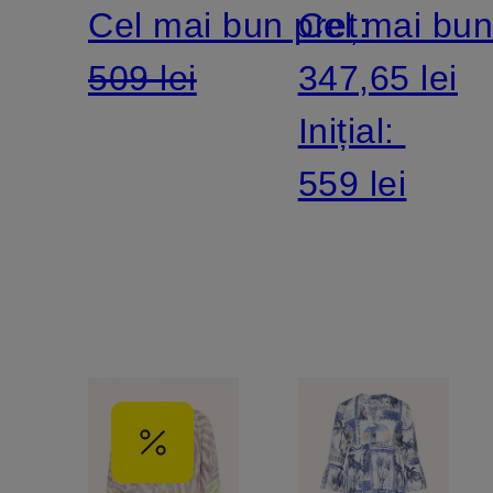
Cel mai bun preț:
Cel mai bun
3/4
509 lei
347,65 lei
Inițial:
559 lei