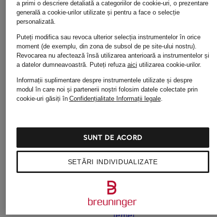
a primi o descriere detaliată a categoriilor de cookie-uri, o prezentare
generală a cookie-urilor utilizate și pentru a face o selecție
personalizată.
Puteți modifica sau revoca ulterior selecția instrumentelor în orice
moment (de exemplu, din zona de subsol de pe site-ului nostru).
Revocarea nu afectează însă utilizarea anterioară a instrumentelor și
a datelor dumneavoastră.
Puteți refuza
aici
utilizarea cookie-urilor.
Informații suplimentare despre instrumentele utilizate și despre
modul în care noi și partenerii noștri folosim datele colectate prin
cookie-uri găsiți în
Confidențialitate
Informații legale
.
Alte categorii
Modă de lux pentru
Modă pentru femei
SUNT DE ACORD
bărbat
Îmbrăcăminte pentru
Modă de lux pentru Copii
bărbați
SETĂRI INDIVIDUALIZATE
Modă de lux pentru
Îmbrăcăminte pentru
Damă
Copii
Modă pentru bărbaț
Îmbrăcăminte pentru
femei