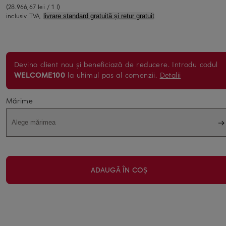
(28.966,67 lei / 1 l)
inclusiv TVA,
livrare standard gratuită și retur gratuit
Devino client nou și beneficiază de reducere. Introdu codul
WELCOME100
la ultimul pas al comenzii.
Detalii
Mărime
Alege mărimea
ADAUGĂ ÎN COȘ