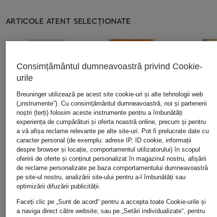
ARTICOLE ATENT SELECȚIONATE
Consimțământul dumneavoastră privind Cookie-
urile
Breuninger utilizează pe acest site cookie-uri și alte tehnologii web
(„instrumente”). Cu consimțământul dumneavoastră, noi și partenerii
noștri (terți) folosim aceste instrumente pentru a îmbunătăți
experiența de cumpărături și oferta noastră online, precum și pentru
a vă afișa reclame relevante pe alte site-uri. Pot fi prelucrate date cu
caracter personal (de exemplu: adrese IP, ID cookie, informații
despre browser și locație, comportamentul utilizatorului) în scopul
TOM FORD BEAUTY
TOM FORD BEAUTY
Maison Fran
oferirii de oferte și conținut personalizat în magazinul nostru, afișării
Kurkdjian
SOLEIL BLANC
Piersică amară
de reclame personalizate pe baza comportamentului dumneavoastră
Apă de parfum
Apă de parfum
BACCARAT 
pe site-ul nostru, analizării site-ului pentru a-l îmbunătăți sau
Apă de par
de la 869 lei
1.879 lei
optimizării difuzării publicității.
de la 869 lei
(28.966,67 lei / 1 l)
(37.580,00 lei / 1 l)
Faceți clic pe „Sunt de acord“ pentru a accepta toate Cookie-urile și
(24.828,57 lei /
a naviga direct către website; sau pe „Setări individualizate“, pentru