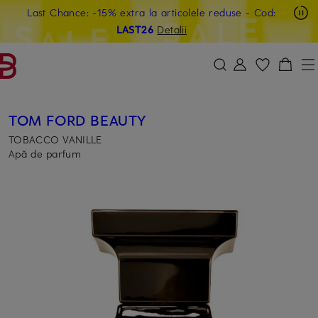
Last Chance: -15% extra la articolele reduse
- Cod:
SARI LA CONȚINUTUL PRINCIPAL
SARI LA CÂMPUL DE CĂUTARE
LAST26
Detalii
TOM FORD BEAUTY
TOBACCO VANILLE
Apă de parfum