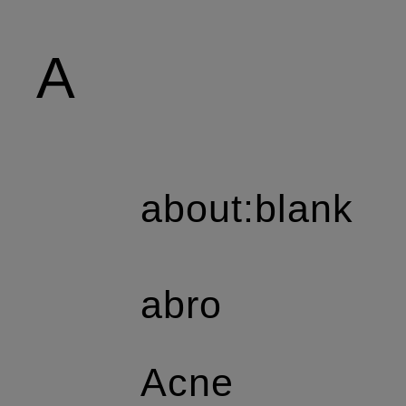
A
about:blank
abro
Acne