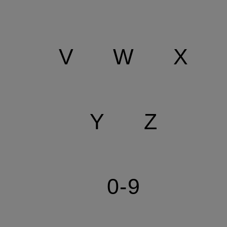
V
W
X
Y
Z
0-9