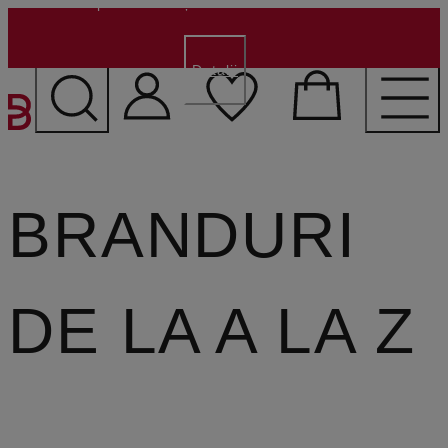
100 lei pentru clienții noi
- Cod:
WELCOME100
Detalii
SARI LA CONȚINUTUL PR
BRANDURI
DE LA A LA Z