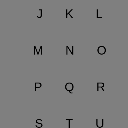
J
K
L
M
N
O
P
Q
R
S
T
U