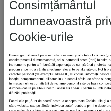
Consimțământul
dumneavoastră pri
AQUAZZURA
Cookie-urile
AQUAZZURA
Breuninger utilizează pe acest site cookie-uri și alte tehnologii web („i
CASA
consimțământul dumneavoastră, noi și partenerii noștri (terți) folosim 
instrumente pentru a îmbunătăți experiența de cumpărături și oferta noa
precum și pentru a vă afișa reclame relevante pe alte site-uri. Pot fi pr
caracter personal (de exemplu: adrese IP, ID cookie, informații despre 
locație, comportamentul utilizatorului) în scopul oferirii de oferte și con
ARAKII
în magazinul nostru, afișării de reclame personalizate pe baza compor
dumneavoastră pe site-ul nostru, analizării site-ului pentru a-l îmbunătăț
difuzării publicității.
Faceți clic pe „Sunt de acord“ pentru a accepta toate Cookie-urile și a 
arche
către website; sau pe „Setări individualizate“, pentru a primi o descriere
categoriilor de cookie-uri, o prezentare generală a cookie-urilor utilizate