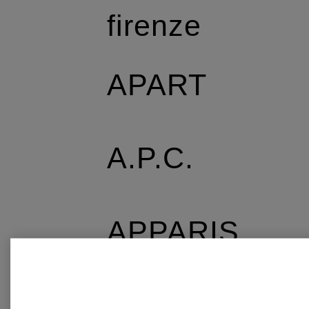
firenze
APART
A.P.C.
APPARIS
AQUANOVA