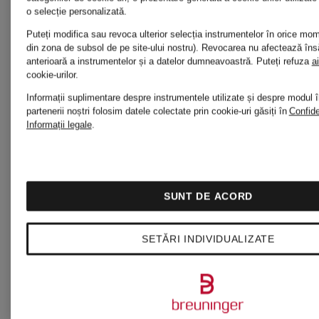
o selecție personalizată.
Puteți modifica sau revoca ulterior selecția instrumentelor în orice m
din zona de subsol de pe site-ului nostru). Revocarea nu afectează însă
ARC'TERYX
anterioară a instrumentelor și a datelor dumneavoastră.
Puteți refuza
ai
cookie-urilor.
Informații suplimentare despre instrumentele utilizate și despre modul î
partenerii noștri folosim datele colectate prin cookie-uri găsiți în
Confide
Informații legale
.
arena
SUNT DE ACORD
ariane ernst
SETĂRI INDIVIDUALIZATE
arido