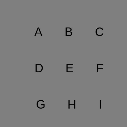
A
B
C
D
E
F
G
H
I