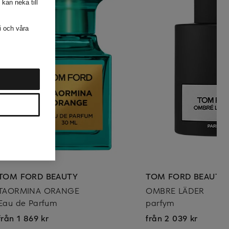
 kan neka till
i och våra
TOM FORD BEAUTY
TOM FORD BEAUTY
TAORMINA ORANGE
OMBRE LÄDER
Eau de Parfum
parfym
från 1 869 kr
från 2 039 kr