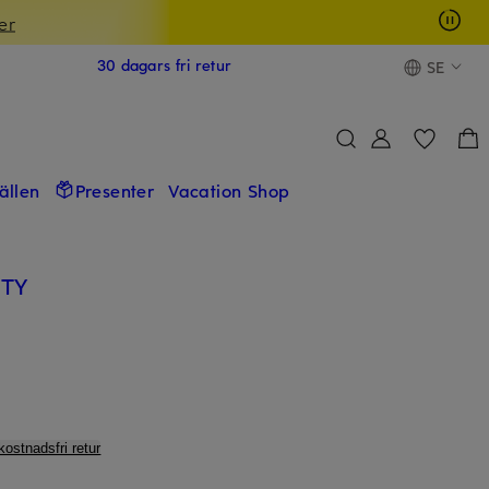
er
30 dagars fri retur
SE
fällen
Presenter
Vacation Shop
UTY
kostnadsfri retur