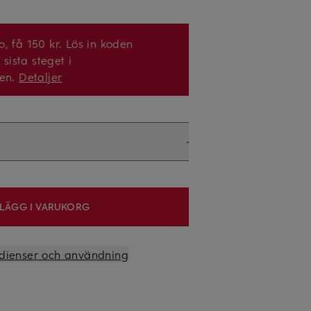
, få 150 kr. Lös in koden
 sista steget i
sen.
Detaljer
LÄGG I VARUKORG
redienser och användning