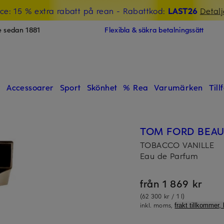
ce: 15 % extra rabatt på rean
- Rabattkod:
LAST26
Detalj
e sedan 1881
Flexibla & säkra betalningssätt
r
Accessoarer
Sport
Skönhet
% Rea
Varumärken
Till
TOM FORD BEA
TOBACCO VANILLE
Eau de Parfum
från 1 869 kr
(62 300 kr / 1 l)
inkl. moms,
frakt tillkommer, 