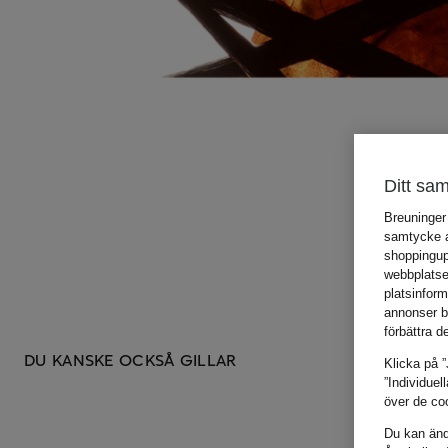
Ditt sam
Breuninger
samtycke an
shoppingup
webbplatse
platsinfor
annonser b
förbättra d
DU KANSKE OCKSÅ GILLAR
Klicka på ”
”Individuel
över de coo
Du kan ändr