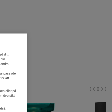
d ditt
 din
 andra
h
, anpassade
för att
sen eller på
en översikt
ats).