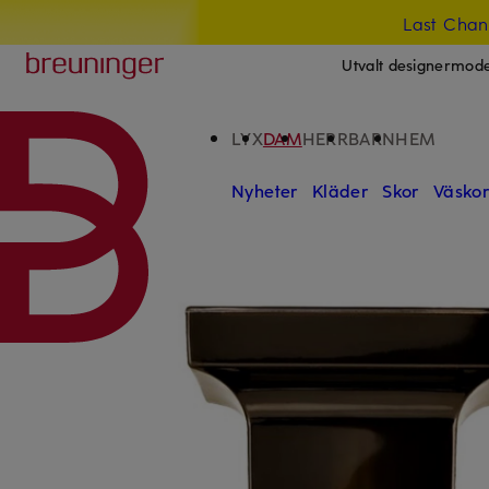
Last Chan
HOPPA TILL HUVUDINNEHÅLLET
HOPPA TILL SÖKFÄLTET
Breuninger
Utvalt designermod
LYX
DAM
HERR
BARN
HEM
Nyheter
Kläder
Skor
Väsko