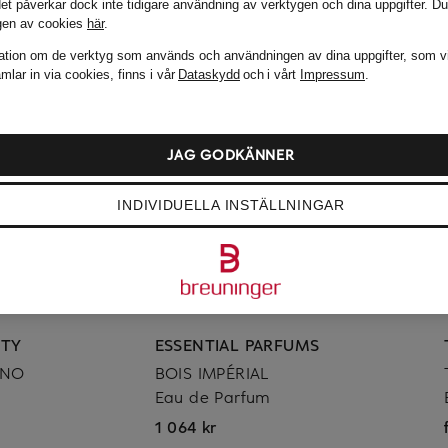
det påverkar dock inte tidigare användning av verktygen och dina uppgifter.
Du
gen av cookies
här
.
ation om de verktyg som används och användningen av dina uppgifter, som v
mlar in via cookies, finns i vår
Dataskydd
och i vårt
Impressum
.
JAG GODKÄNNER
INDIVIDUELLA INSTÄLLNINGAR
UTY
ESSENTIAL PARFUMS
INO
BOIS IMPÉRIAL
Eau de Parfum
1 064 kr