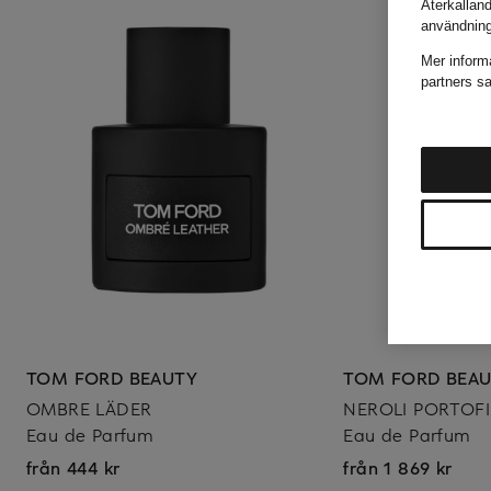
Återkallan
användnin
Mer inform
partners sa
TOM FORD BEAUTY
TOM FORD BEA
OMBRE LÄDER
NEROLI PORTOF
Eau de Parfum
Eau de Parfum
från 444 kr
från 1 869 kr