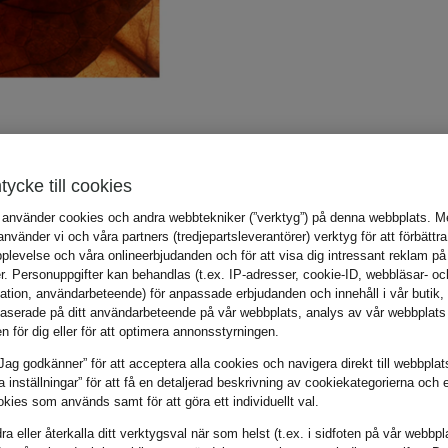
tycke till cookies
 använder cookies och andra webbtekniker (”verktyg”) på denna webbplats. Me
vänder vi och våra partners (tredjepartsleverantörer) verktyg för att förbättra
plevelse och våra onlineerbjudanden och för att visa dig intressant reklam på
r. Personuppgifter kan behandlas (t.ex. IP-adresser, cookie-ID, webbläsar- oc
mation, användarbeteende) för anpassade erbjudanden och innehåll i vår butik
aserade på ditt användarbeteende på vår webbplats, analys av vår webbplats 
en för dig eller för att optimera annonsstyrningen.
Jag godkänner” för att acceptera alla cookies och navigera direkt till webbplat
la inställningar” för att få en detaljerad beskrivning av cookiekategorierna och 
kies som används samt för att göra ett individuellt val.
a eller återkalla ditt verktygsval när som helst (t.ex. i sidfoten på vår webbpl