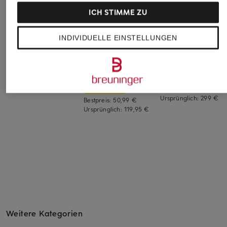
ICH STIMME ZU
CLOSED
+Aktionsrabatt
+Aktionsrabatt
Wide Leg Jeans
INDIVIDUELLE EINSTELLUNGEN
Marc O'Polo DENIM
windsor.
JAYLA
Wide Leg Jeans mit
Wide Leg Jeans
230 €
Leinen
179,99 €
59,99 €
Bestpreis:
152,99 €
Ursprünglich:
299 €
Bestpreis:
50,99 €
Ursprünglich:
119,95 €
Weitere Kategorien