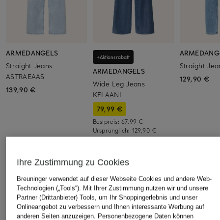
ARMEDANGELS
ARMEDANG
+Aktionsrabatt
Straight Jeans
Straight Je
ARMEDANGELS
ASTRAEAAS
129,90 €
Wide Leg Jeans
139,90 €
KELAANI
79,99 €
Bestpreis:
67,99 €
Ursprünglich:
129,90 €
ÄHNLICHE ARTIKEL ENTDECKEN
Ihre Zustimmung zu Cookies
Breuninger verwendet auf dieser Webseite Cookies und andere Web-
Technologien („Tools“). Mit Ihrer Zustimmung nutzen wir und unsere
Partner (Drittanbieter) Tools, um Ihr Shoppingerlebnis und unser
Onlineangebot zu verbessern und Ihnen interessante Werbung auf
anderen Seiten anzuzeigen. Personenbezogene Daten können