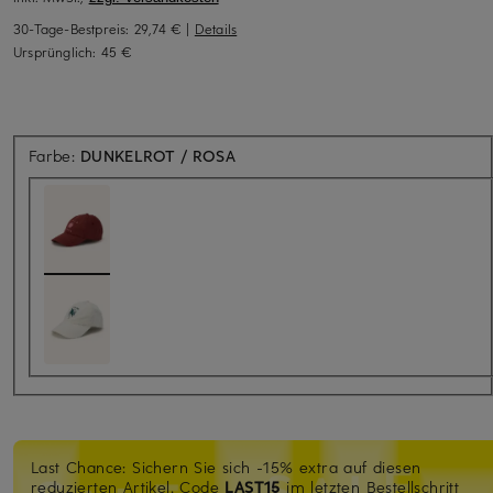
30-Tage-Bestpreis:
29,74 €
|
Details
Ursprünglich:
45 €
Farbe:
DUNKELROT / ROSA
Last Chance: Sichern Sie sich -15% extra auf diesen
reduzierten Artikel. Code
LAST15
im letzten Bestellschritt