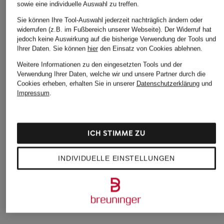
sowie eine individuelle Auswahl zu treffen.
Sie können Ihre Tool-Auswahl jederzeit nachträglich ändern oder
widerrufen (z.B. im Fußbereich unserer Webseite). Der Widerruf hat
jedoch keine Auswirkung auf die bisherige Verwendung der Tools und
Ihrer Daten.
Sie können
hier
den Einsatz von Cookies ablehnen.
Weitere Informationen zu den eingesetzten Tools und der
Verwendung Ihrer Daten, welche wir und unsere Partner durch die
Cookies erheben, erhalten Sie in unserer
Datenschutzerklärung
und
Impressum
.
Columbia
+Aktionsrabatt
+Aktionsrabatt
Cap PROVISIONS™
Marc O'Polo DENIM
Peak Performance
ICH STIMME ZU
BALL
Cap
Cap
26,99 €
INDIVIDUELLE EINSTELLUNGEN
19,99 €
25,99 €
Bestpreis:
39,95 €
Bestpreis:
35 €