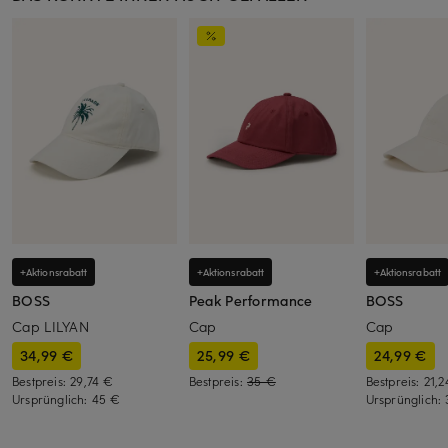
+Aktionsrabatt
+Aktionsrabatt
+Aktionsrabatt
BOSS
Peak Performance
BOSS
Cap LILYAN
Cap
Cap
34,99 €
25,99 €
24,99 €
Bestpreis:
29,74 €
Bestpreis:
35 €
Bestpreis:
21,
Ursprünglich:
45 €
Ursprünglich: