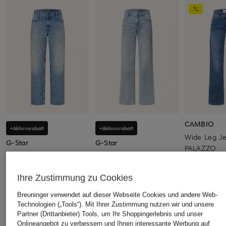
CAMBIO
+Aktionsrabatt
+Aktionsrabatt
Wide Leg J
G-Star
G-Star
PALAZZO
Jeans JUDEE
Jeans JUDEE
90,99 €
119,99 €
109,99 €
Bestpreis:
94,
Ihre Zustimmung zu Cookies
Bestpreis:
101,99 €
Bestpreis:
93,49 €
Ursprünglich:
Ursprünglich:
129,95 €
Ursprünglich:
120 €
Breuninger verwendet auf dieser Webseite Cookies und andere Web-
Technologien („Tools“). Mit Ihrer Zustimmung nutzen wir und unsere
Partner (Drittanbieter) Tools, um Ihr Shoppingerlebnis und unser
Onlineangebot zu verbessern und Ihnen interessante Werbung auf