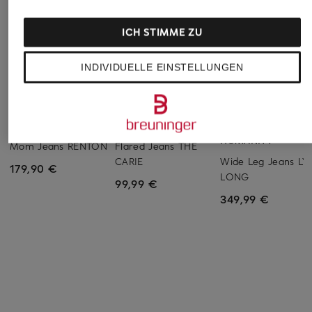
ICH STIMME ZU
INDIVIDUELLE EINSTELLUNGEN
MARC CAIN
someday
CITIZENS of
HUMANITY
Mom Jeans RENTON
Flared Jeans THE
CARIE
Wide Leg Jeans LY
179,90 €
LONG
99,99 €
349,99 €