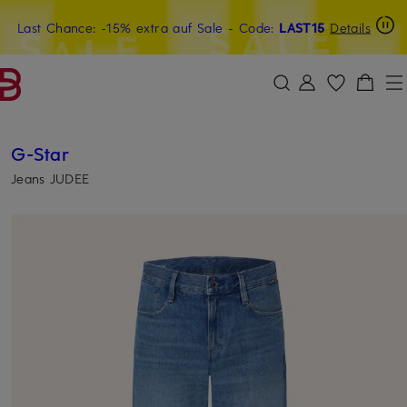
Last Chance: -15% extra auf Sale
20€-Willkommensgutschein mit Beyond sichern
- Code:
LAST15
Details
ZUM HAUPTINHALT ÜBERSPRINGEN
ZUM SUCHFELD ÜBERSPRINGE
G-Star
Jeans JUDEE