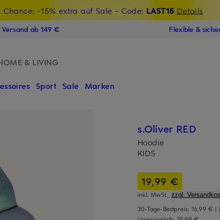
t Chance: -15% extra auf Sale
€-Willkommensgutschein mit Beyond sichern
- Code:
LAST15
Details
N
s Versand ab 149 €
Flexible & sich
HOME & LIVING
essoires
Sport
Sale
Marken
s.Oliver RED
Hoodie
KIDS
19,99 €
inkl. MwSt.,
zzgl. Versandkos
30-Tage-Bestpreis:
16,99 €
|
Ursprünglich:
29,99 €