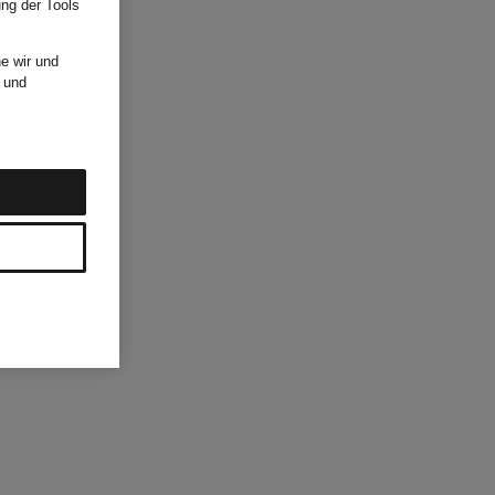
ung der Tools
e wir und
und