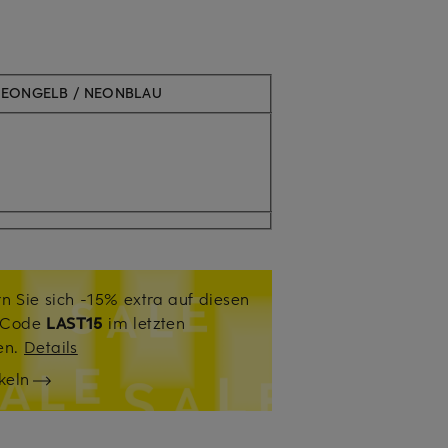
NEONGELB / NEONBLAU
n Sie sich -15% extra auf diesen
. Code
LAST15
im letzten
sen.
Details
keln