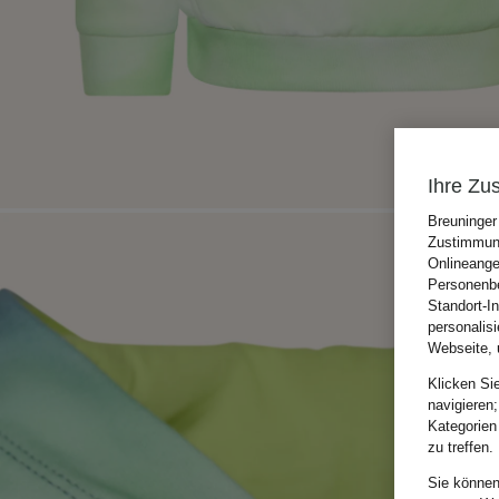
Ihre Zu
Breuninger
Zustimmung
Onlineange
Personenbe
Standort-I
personalis
Webseite, 
Klicken Si
navigieren;
Kategorien
zu treffen.
Sie können