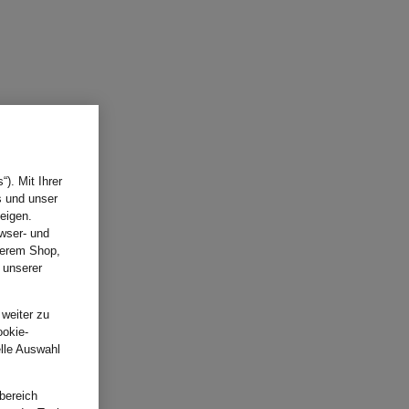
). Mit Ihrer
s und unser
eigen.
wser- und
nserem Shop,
 unserer
.
 weiter zu
ookie-
elle Auswahl
bereich