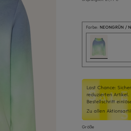
Farbe:
NEONGRÜN / 
Last Chance: Sicher
reduzierten Artikel
Bestellschritt einlö
Zu allen Aktionsarti
Größe