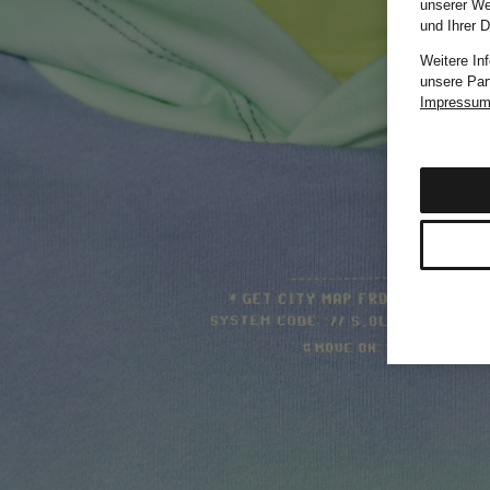
unserer We
und Ihrer 
Weitere In
unsere Par
Impressu