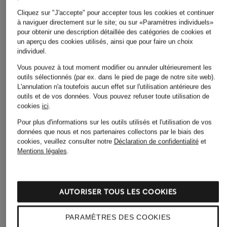
Cardigans et gilets pour
Robes de soirée pour
Cliquez sur "J'accepte" pour accepter tous les cookies et continuer
Femmes
Femmes
à naviguer directement sur le site; ou sur «Paramètres individuels»
pour obtenir une description détaillée des catégories de cookies et
Chaussures business pour
Robes pour Femmes
un aperçu des cookies utilisés, ainsi que pour faire un choix
Hommes
individuel.
Robes pour Femmes
Chaussures pour Femmes
Vous pouvez à tout moment modifier ou annuler ultérieurement les
Robes pour Femmes en
outils sélectionnés (par ex. dans le pied de page de notre site web).
Chaussures pour Femmes
L'annulation n'a toutefois aucun effet sur l'utilisation antérieure des
solde
en solde
outils et de vos données.
Vous pouvez refuser toute utilisation de
Sacs pour Femmes
cookies
ici
.
Chaussures pour
Pour plus d'informations sur les outils utilisés et l'utilisation de vos
Hommes
Sacs pour Femmes
données que nous et nos partenaires collectons par le biais des
cookies, veuillez consulter notre
Déclaration de confidentialité
et
Chaussures à enfiler pour
Shorts pour Femmes
Mentions légales
.
Hommes
Slingbacks pour Femmes
Chemises pour Hommes
Sneakers pour Femmes
Combinaisons pour
AUTORISER TOUS LES COOKIES
Sneakers pour Femmes
Femmes
en solde
PARAMÈTRES DES COOKIES
Costumes de mariage