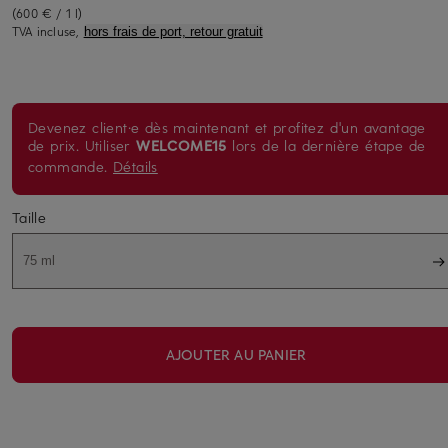
(600 € / 1 l)
TVA incluse,
hors frais de port, retour gratuit
Devenez client·e dès maintenant et profitez d'un avantage
de prix. Utiliser
WELCOME15
lors de la dernière étape de
commande.
Détails
Taille
75 ml
AJOUTER AU PANIER