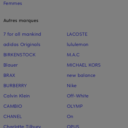
Femmes
Autres marques
7 for all mankind
LACOSTE
adidas Originals
lululemon
BIRKENSTOCK
M.A.C
Blauer
MICHAEL KORS
BRAX
new balance
BURBERRY
Nike
Calvin Klein
Off-White
CAMBIO
OLYMP
CHANEL
On
Charlotte Tilbury
OPUS