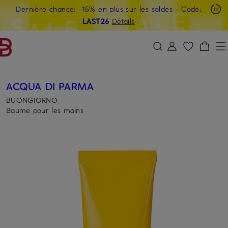
Dernière chance: -15% en plus sur les soldes
- Code:
PASSER AU CONTENU PRINCIPAL
PASSER AU CHAMP DE RECHERCH
LAST26
Détails
ACQUA DI PARMA
BUONGIORNO
Baume pour les mains