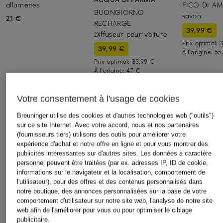
allumettes
FICO DI AM
BUONGIORNO
savon
21 €
RECHARGE
39,99 €
Diffuseur pour voiture
Prix optimal:
39,99 €
À l'origine:
55
Prix optimal:
33,99 €
À l'origine:
47 €
Votre consentement à l'usage de cookies
Breuninger utilise des cookies et d'autres technologies web ("outils")
sur ce site Internet. Avec votre accord, nous et nos partenaires
(fournisseurs tiers) utilisons des outils pour améliorer votre
expérience d'achat et notre offre en ligne et pour vous montrer des
Autres catégories
publicités intéressantes sur d'autres sites. Les données à caractère
personnel peuvent être traitées (par ex. adresses IP, ID de cookie,
Bikinis pour Femmes
Robes de mariage civil
informations sur le navigateur et la localisation, comportement de
l'utilisateur), pour des offres et des contenus personnalisés dans
pour Femmes
Blazers pour Femmes
notre boutique, des annonces personnalisées sur la base de votre
comportement d'utilisateur sur notre site web, l'analyse de notre site
Robes de mariage pour
Blouses pour Femmes
web afin de l'améliorer pour vous ou pour optimiser le ciblage
Femmes
publicitaire.