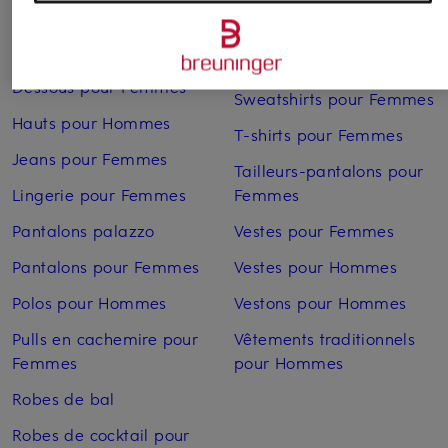
Sneakers pour Hommes
pour Hommes
Sweats zippés pour
Costumes pour Hommes
Hommes
Dessous pour Femmes
Sweatshirts pour Femmes
Hauts pour Hommes
T-shirts pour Femmes
Jeans pour Femmes
Tailleurs-pantalons pour
Lingerie pour Femmes
Femmes
Pantalons palazzo
Vestes pour Femmes
Pantalons pour Femmes
Vestes pour Hommes
Polos pour Hommes
Vestons pour Hommes
Pulls en cachemire pour
Vêtements traditionnels
Femmes
pour Hommes
Robes de bal
Robes de cocktail pour