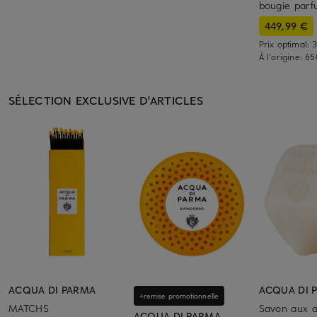
bougie par
449,99 €
Prix optimal:
3
À l'origine:
65
SÉLECTION EXCLUSIVE D'ARTICLES
ACQUA DI PARMA
ACQUA DI 
+remise promotionnelle
MATCHS
Savon aux 
ACQUA DI PARMA