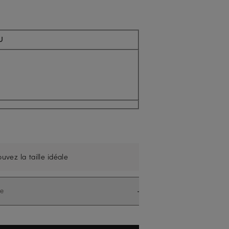
Non disponible actuellement
U
rouvez la taille idéale
le