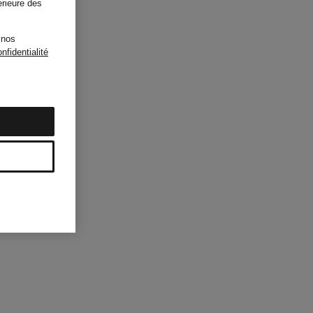
érieure des
 nos
nfidentialité