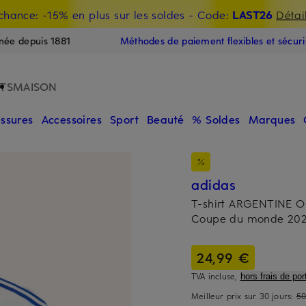
chance: -15% en plus sur les soldes
- Code:
LAST26
Détai
E
née depuis 1881
Méthodes de paiement flexibles et sécur
TS
MAISON
ssures
Accessoires
Sport
Beauté
% Soldes
Marques
adidas
T-shirt ARGENTINE 
Coupe du monde 20
24,99 €
TVA incluse,
hors frais de port
Meilleur prix sur 30 jours:
5