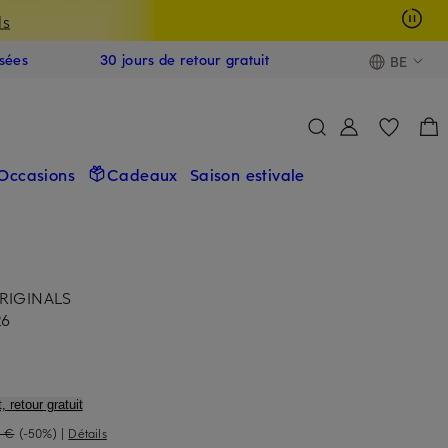
ls
isées
30 jours de retour gratuit
BE
Occasions
Cadeaux
Saison estivale
ORIGINALS
26
, retour gratuit
0 €
(-50%)
|
Détails