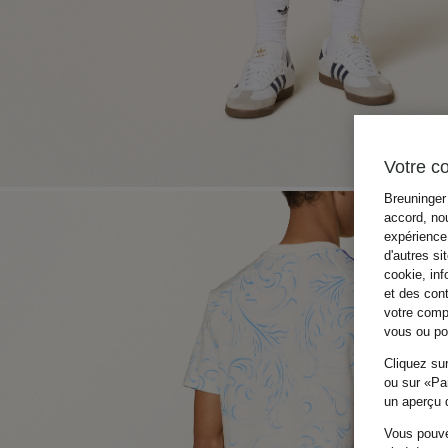
Votre c
Breuninger 
accord, nou
expérience 
d'autres si
cookie, inf
et des con
votre compo
vous ou pou
Cliquez sur
ou sur «Par
un aperçu d
Vous pouve