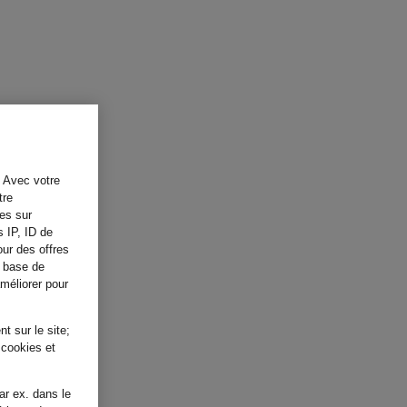
. Avec votre
tre
tes sur
s IP, ID de
our des offres
a base de
améliorer pour
t sur le site;
 cookies et
ar ex. dans le