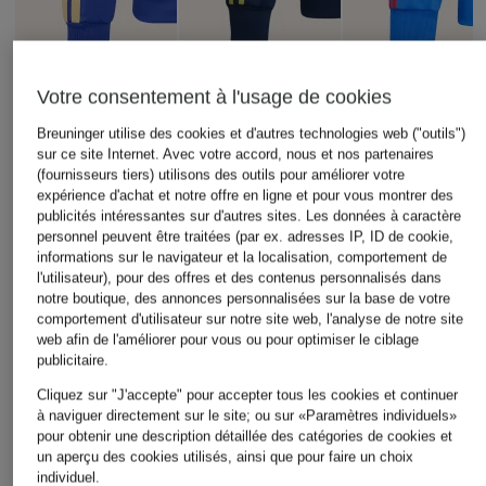
Votre consentement à l'usage de cookies
adidas
adidas
adidas Originals
Breuninger utilise des cookies et d'autres technologies web ("outils")
sur ce site Internet. Avec votre accord, nous et nos partenaires
Veste d'entraînement
Veste sweat-shirt
Veste sweat FIREBI
(fournisseurs tiers) utilisons des outils pour améliorer votre
FIGC ITALIE ADN
KOLUMBIEN 26
avec bandes
expérience d'achat et notre offre en ligne et pour vous montrer des
ORIGINALS
galonnées
publicités intéressantes sur d'autres sites. Les données à caractère
39,99 €
Coupe du monde
personnel peuvent être traitées (par ex. adresses IP, ID de cookie,
59,99 €
Meilleur prix:
33,99 €
2026
informations sur le navigateur et la localisation, comportement de
Initialement:
75 €
l'utilisateur), pour des offres et des contenus personnalisés dans
Meilleur prix:
50,99 €
49,99 €
notre boutique, des annonces personnalisées sur la base de votre
Initialement:
75 €
comportement d'utilisateur sur notre site web, l'analyse de notre site
Meilleur prix:
42,49 €
web afin de l'améliorer pour vous ou pour optimiser le ciblage
Initialement:
100 €
publicitaire.
Cliquez sur "J'accepte" pour accepter tous les cookies et continuer
à naviguer directement sur le site; ou sur «Paramètres individuels»
pour obtenir une description détaillée des catégories de cookies et
un aperçu des cookies utilisés, ainsi que pour faire un choix
individuel.