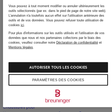
Vous pouvez à tout moment modifier ou annuler ultérieurement les
outils sélectionnés (par ex. dans le pied de page de notre site web).
Autres catégories
L'annulation n'a toutefois aucun effet sur l'utilisation antérieure des
outils et de vos données.
Vous pouvez refuser toute utilisation de
Bikinis pour Femmes
Robes de mariage civil
cookies
ici
.
pour Femmes
Pour plus d'informations sur les outils utilisés et l'utilisation de vos
Blazers pour Femmes
données que nous et nos partenaires collectons par le biais des
Robes de mariage pour
cookies, veuillez consulter notre
Déclaration de confidentialité
et
Blouses pour Femmes
Femmes
Mentions légales
.
Cardigans et gilets pour
Robes de soirée pour
Femmes
Femmes
AUTORISER TOUS LES COOKIES
Chaussures business pour
Robes pour Femmes
Hommes
Robes pour Femmes
PARAMÈTRES DES COOKIES
Chaussures pour Femmes
Robes pour Femmes en
Chaussures pour Femmes
solde
en solde
Sacs pour Femmes
Chaussures pour