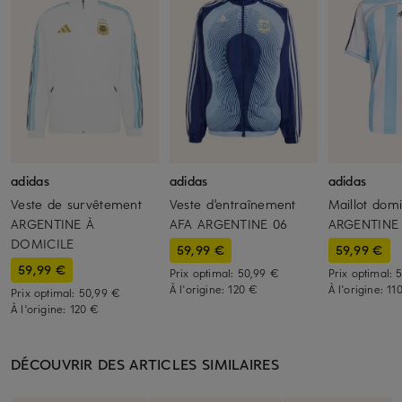
adidas
adidas
adidas
Veste de survêtement
Veste d'entraînement
Maillot domi
ARGENTINE À
AFA ARGENTINE 06
ARGENTINE
DOMICILE
59,99 €
59,99 €
59,99 €
Prix optimal:
50,99 €
Prix optimal:
À l'origine:
120 €
À l'origine:
11
Prix optimal:
50,99 €
À l'origine:
120 €
DÉCOUVRIR DES ARTICLES SIMILAIRES