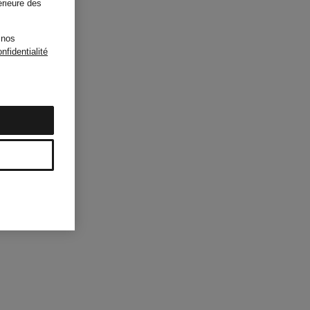
érieure des
 nos
nfidentialité