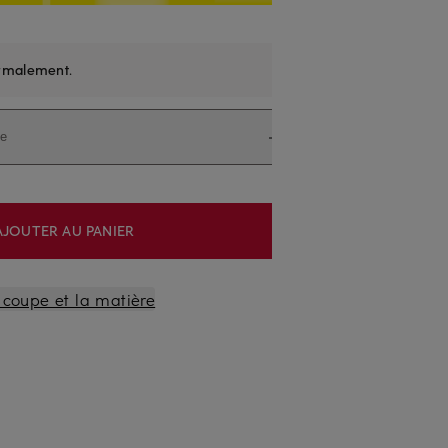
rmalement
.
le
AJOUTER AU PANIER
a coupe et la matière