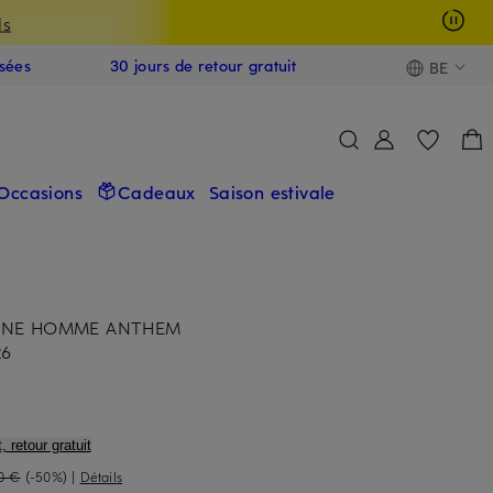
ls
isées
30 jours de retour gratuit
BE
Occasions
Cadeaux
Saison estivale
TINE HOMME ANTHEM
26
, retour gratuit
0 €
(-50%)
|
Détails