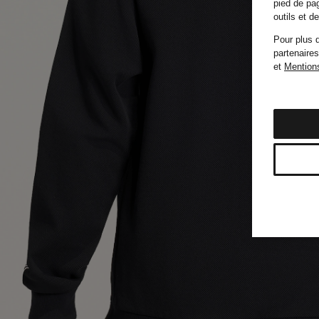
pied de pag
outils et 
Pour plus d
partenaires
et
Mentions