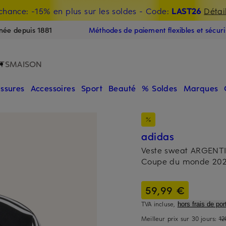
chance: -15% en plus sur les soldes
- Code:
LAST26
Détai
E
née depuis 1881
Méthodes de paiement flexibles et sécur
TS
MAISON
ssures
Accessoires
Sport
Beauté
% Soldes
Marques
adidas
Veste sweat ARGEN
Coupe du monde 20
59,99 €
TVA incluse,
hors frais de port
Meilleur prix sur 30 jours:
12