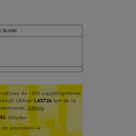
 / BLANC
énéficiez de -15% supplémentaires
réduit. Utiliser
LAST26
lors de la
e commande.
Détails
46
Minutes
es en promotion