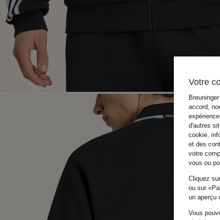
Votre c
Breuninger 
accord, nou
expérience 
d'autres si
cookie, inf
et des con
votre compo
vous ou pou
Cliquez sur
ou sur «Par
un aperçu d
Vous pouve