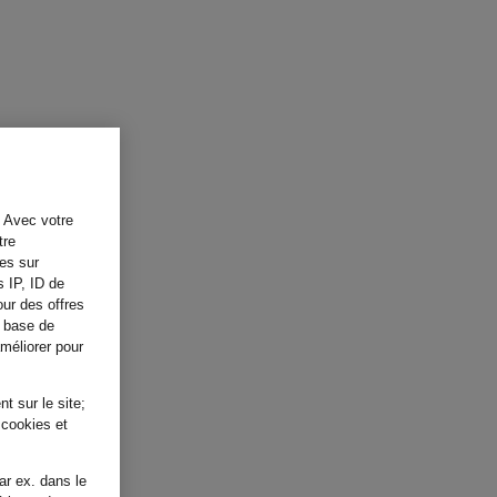
. Avec votre
tre
tes sur
s IP, ID de
our des offres
a base de
améliorer pour
t sur le site;
 cookies et
ar ex. dans le