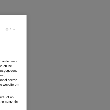
NL
w toestemming
ns online
oonsgegevens
ens,
sonaliseerde
ze website om
ite; of op
een overzicht