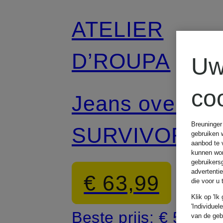
ATELIER
D’ROUPA
Uw
co
Jeans overshir
Breuninger
SURVIVOR
gebruiken 
aanbod te 
kunnen wor
gebruikers
advertenti
€ 63,99
die voor u
Klik op 'Ik
'Individuel
Beste prijs:
€ 54,39
van de geb