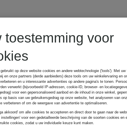
 toestemming voor
okies
t
 gebruikt op deze website cookies en andere webtechnologie ('tools'). Met u
wij en onze partners (derde aanbieders) deze tools om uw winkelervaring en o
verbeteren en u interessante advertenties op andere pagina's te tonen. Pers
den verwerkt (bijvoorbeeld IP-adressen, cookie-ID, browser- en locatiegegev
gedrag) voor een gepersonaliseerd aanbod en de inhoud in onze winkel, geper
es op basis van uw gebruikersgedrag op onze website, het analyseren van on
 te verbeteren of om de weergave van advertentie te optimaliseren.
 ga akkoord' om alle cookies te accepteren en direct door te gaan naar de webs
e instellingen' voor een gedetailleerde beschrijving van de soorten cookies en 
ruikte cookies, zodat u uw individuele keuze kunt maken.