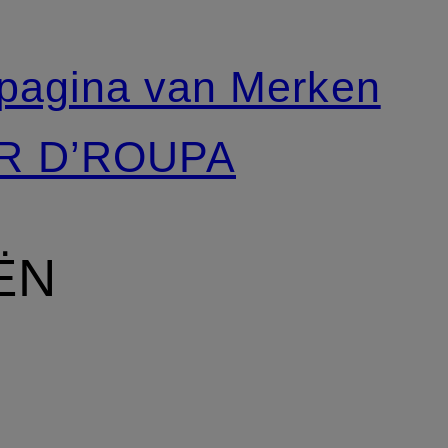
tpagina van Merken
ER D’ROUPA
ËN