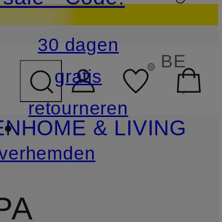
30 dagen
BE
gratis
retourneren
EN
HOME & LIVING
verhemden
PA