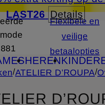
LAST26
Details
teerde
Flexibele en
D
GA NAAR ZOEKEN
rmode
veilige
1881
betaalopties
AMES
HEREN
KINDER
/
/
ken
ATELIER D’ROUPA
O
TELIER D’ROU