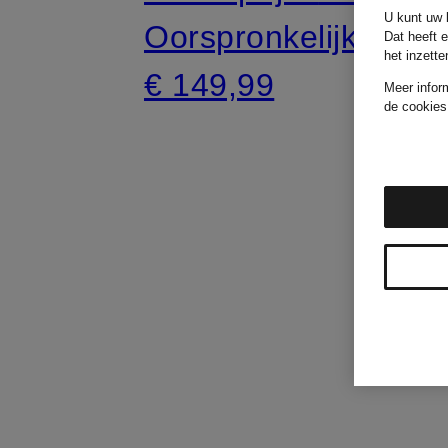
U kunt uw k
Oorspronkelijk:
Dat heeft 
het inzett
€ 149,99
Meer infor
de cookies