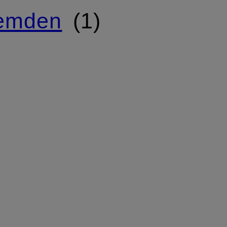
hemden
1