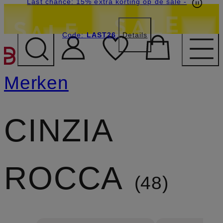
Last chance: 15% extra korting op de sale
-
Code:
LAST26
Details
GA NAAR HOOFDINHOU
Merken
CINZIA
ROCCA
48