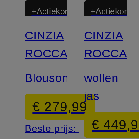
+Actiekorting
+Actiekortin
CINZIA
CINZIA
ROCCA
ROCCA
Blouson
wollen
jas
€ 279,99
€ 449,
Beste prijs: