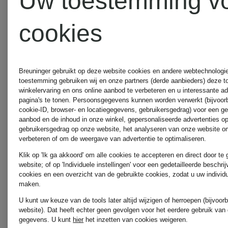
Uw toestemming v
Beste prijs:
cookies
€ 297,49
Oorspronkel
Breuninger gebruikt op deze website cookies en andere webtechnologie 
toestemming gebruiken wij en onze partners (derde aanbieders) deze 
winkelervaring en ons online aanbod te verbeteren en u interessante a
€ 589,99
pagina's te tonen. Persoonsgegevens kunnen worden verwerkt (bijvoor
cookie-ID, browser- en locatiegegevens, gebruikersgedrag) voor een g
aanbod en de inhoud in onze winkel, gepersonaliseerde advertenties o
gebruikersgedrag op onze website, het analyseren van onze website om
verbeteren of om de weergave van advertentie te optimaliseren.
Klik op 'Ik ga akkoord' om alle cookies te accepteren en direct door te
website; of op 'Individuele instellingen' voor een gedetailleerde beschri
cookies en een overzicht van de gebruikte cookies, zodat u uw individ
maken.
U kunt uw keuze van de tools later altijd wijzigen of herroepen (bijvoo
website). Dat heeft echter geen gevolgen voor het eerdere gebruik van
gegevens.
U kunt
hier
het inzetten van cookies weigeren.