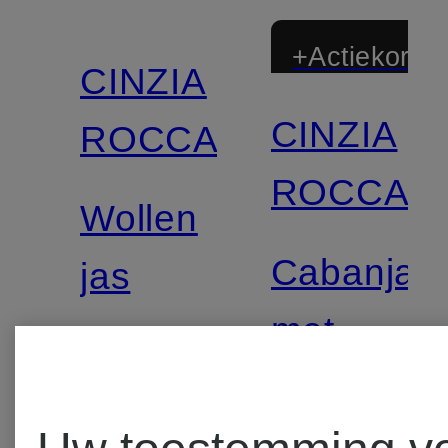
+Actiekortin
CINZIA
CINZIA
ROCCA
ROCCA
Wollen
Cabanjac
jas
met
€ 999,99
3/4-
€ 299,
mouwen