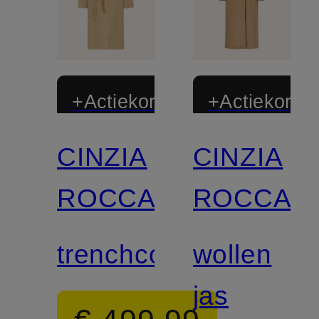
+Actiekorting
+Actiekortin
CINZIA
CINZIA
ROCCA
ROCCA
trenchcoat
wollen
jas