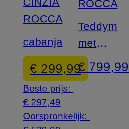
CINZIA
ROCCA
ROCCA
Teddyman
cabanjack
met
alpaca
€ 799,99
€ 299,99
Beste prijs:
€ 297,49
Oorspronkelijk: