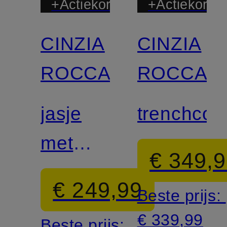
+Actiekorting
+Actiekortin
CINZIA
CINZIA
ROCCA
ROCCA
jasje
trenchcoa
met
€ 349,
kraag
€ 249,99
Beste prijs:
€ 339,99
Beste prijs: