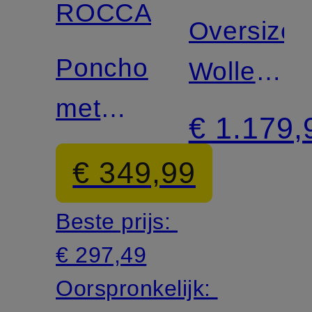
ROCCA
Oversized
Poncho
Wollen
met
mantel
€ 1.179,
alpaca
€ 349,99
Beste prijs:
€ 297,49
Oorspronkelijk: