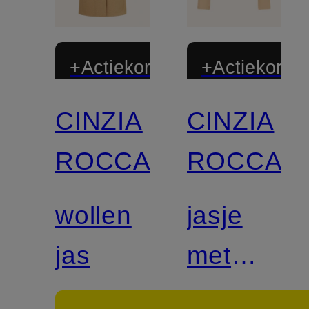
+Actiekorting
+Actiekortin
CINZIA
CINZIA
ROCCA
ROCCA
wollen
jasje
jas
met
kraag