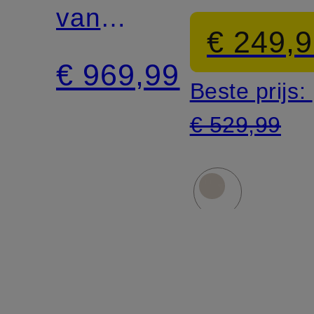
van
€ 249,
gemengde
€ 969,99
Beste prijs:
stoffen
€ 529,99