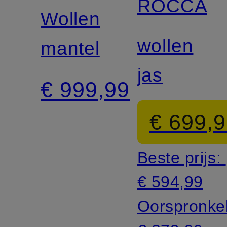
ROCCA
Wollen
wollen
mantel
jas
€ 999,99
€ 699,
Beste prijs:
€ 594,99
Oorspronkel