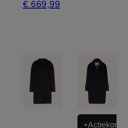
€ 669,99
+Actiekortin