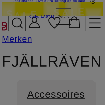
Last chance: 15% extra korting op de sale
-
Code:
LAST26
Details
GA NAAR HOOFDINHOU
Merken
FJÄLLRÄVEN
Accessoires