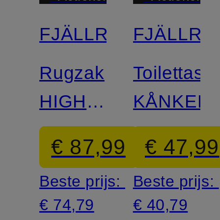
FJÄLLRÄVEN
FJÄLLRÄ
Gecertificeerd
Gecertificee
Rugzak
Toilettas
HIGH
KÅNKEN
COAST
€ 87,99
€ 47,99
Beste prijs:
Beste prijs:
€ 74,79
€ 40,79