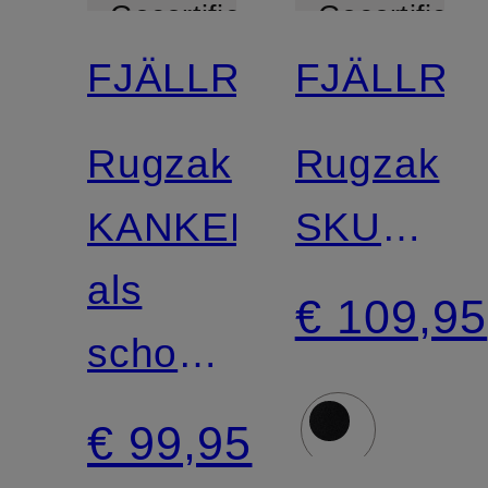
Gecertificeerd
Gecertificee
FJÄLLRÄVEN
FJÄLLRÄ
Rugzak
Rugzak
KANKEN
SKULE
als
20 l
€ 109,95
schoudertas
met
draagbaar
laptopvak
€ 99,95