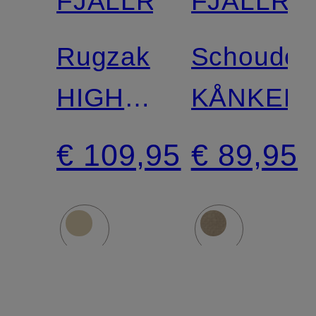
FJÄLLRÄVEN
FJÄLLRÄ
Rugzak
Schouder
HIGH
KÅNKEN
COAST
€ 109,95
€ 89,95
FOLDSACK
24 l