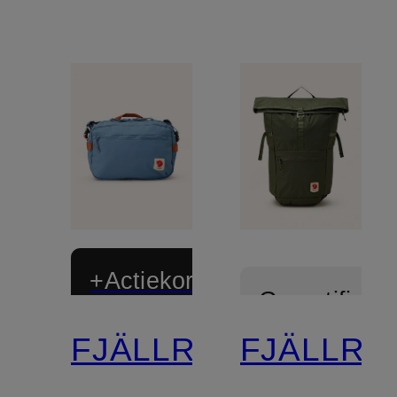
+Actiekorting
Gecertificee
FJÄLLRÄVEN
FJÄLLRÄ