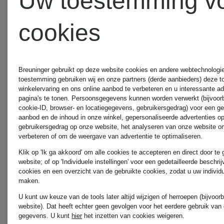
Uw toestemming v
FJÄLLRÄVEN
FJÄLLRÄ
cookies
Rugzak
Toilettas
SKULE
FÄRDEN
Breuninger gebruikt op deze website cookies en andere webtechnologie 
toestemming gebruiken wij en onze partners (derde aanbieders) deze 
winkelervaring en ons online aanbod te verbeteren en u interessante a
28 l
pagina's te tonen. Persoonsgegevens kunnen worden verwerkt (bijvoor
€ 119,95
€ 69,95
cookie-ID, browser- en locatiegegevens, gebruikersgedrag) voor een g
aanbod en de inhoud in onze winkel, gepersonaliseerde advertenties o
met
gebruikersgedrag op onze website, het analyseren van onze website om
verbeteren of om de weergave van advertentie te optimaliseren.
laptopvak
Klik op 'Ik ga akkoord' om alle cookies te accepteren en direct door te
website; of op 'Individuele instellingen' voor een gedetailleerde beschri
cookies en een overzicht van de gebruikte cookies, zodat u uw individ
maken.
U kunt uw keuze van de tools later altijd wijzigen of herroepen (bijvoo
website). Dat heeft echter geen gevolgen voor het eerdere gebruik van
gegevens.
U kunt
hier
het inzetten van cookies weigeren.