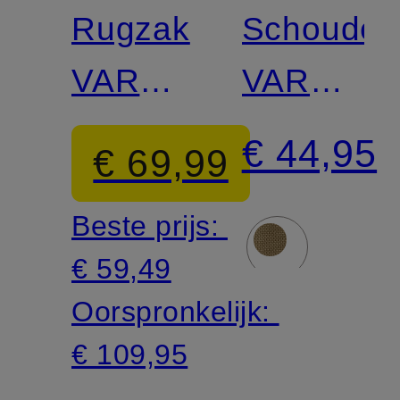
Rugzak
Schouder
VARDAG
VARDAG
17 l
SMALL
€ 44,95
€ 69,99
met
Beste prijs:
laptopvak
€ 59,49
Oorspronkelijk:
€ 109,95