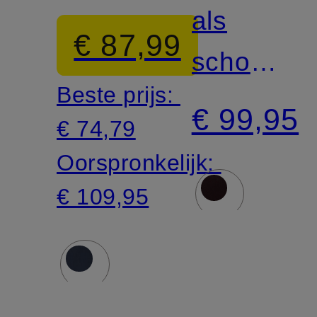
COAST
als
€ 87,99
schoudert
Beste prijs:
draagbaa
€ 99,95
€ 74,79
Oorspronkelijk:
€ 109,95