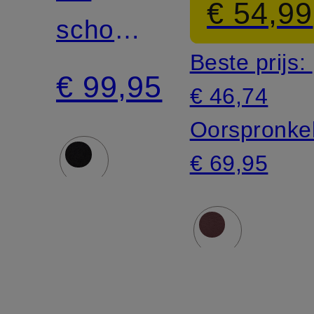
€ 54,99
schoudertas
Beste prijs:
draagbaar
€ 99,95
€ 46,74
Oorspronkel
€ 69,95