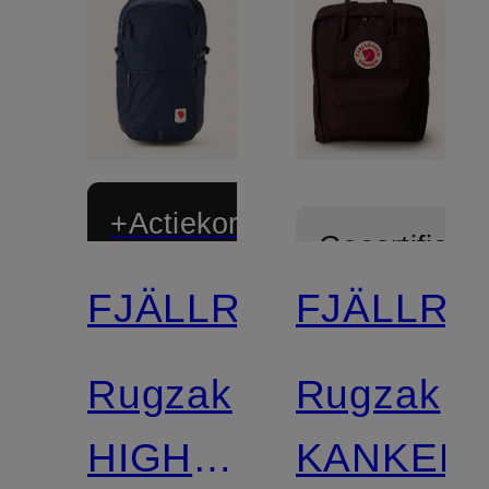
+Actiekorting
Gecertificee
FJÄLLRÄVEN
FJÄLLRÄ
Gecertificeerd
Rugzak
Rugzak
HIGH
KANKEN