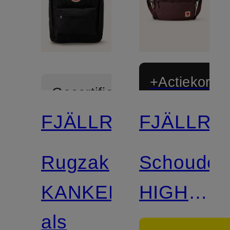
+Actiekortin
Gecertificeerd
FJÄLLRÄVEN
FJÄLLRÄ
Rugzak
Schouder
KANKEN
HIGH
als
COAST