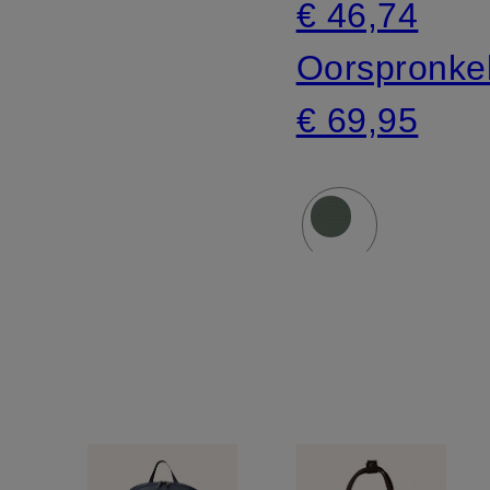
€ 46,74
Oorspronkel
€ 69,95