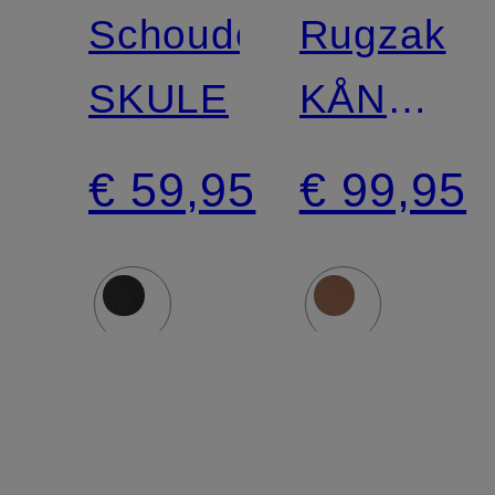
Schoudertas
Rugzak
SKULE
KÅNKEN
KONCEP
€ 59,95
€ 99,95