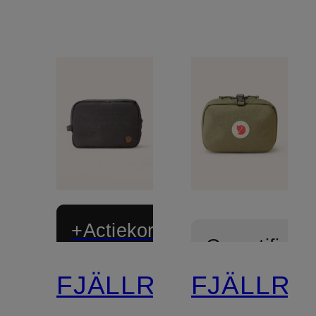
+Actiekorting
Gecertificee
FJÄLLRÄVEN
FJÄLLRÄ
Gecertificeerd