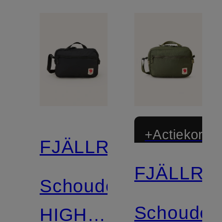
+Actiekortin
FJÄLLRÄVEN
FJÄLLRÄ
Schoudertas
Schouder
HIGH