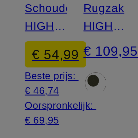
Schoudertas
Rugzak
HIGH
HIGH
COAST
COAST
€ 109,95
€ 54,99
FOLDSA
Beste prijs:
24 l
€ 46,74
Oorspronkelijk:
€ 69,95