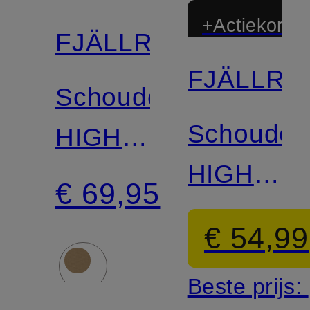
+Actiekortin
FJÄLLRÄVEN
FJÄLLRÄ
Schoudertas
Schouder
HIGH
HIGH
COAST
€ 69,95
COAST
€ 54,99
Beste prijs: