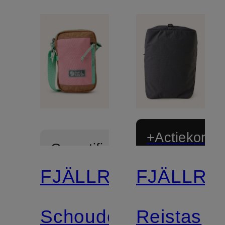
+Actiekortin
Gecertificeerd
FJÄLLRÄVEN
FJÄLLRÄ
Gecertificee
Schoudertas
Reistas