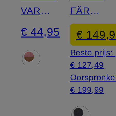
VARDAG
FÄRDEN
SMALL
50 l
€ 44,95
€ 149,
Beste prijs:
€ 127,49
Oorspronkel
€ 199,99