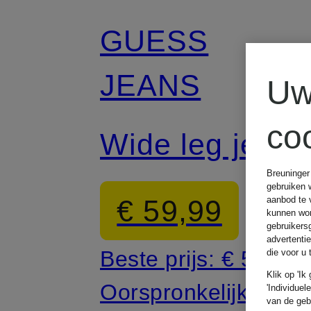
GUESS
JEANS
Uw
co
Wide leg jeans
Breuninger
gebruiken 
€ 59,99
aanbod te 
kunnen wor
gebruikers
advertenti
Beste prijs:
€ 50,99
die voor u
Klik op 'Ik
Oorspronkelijk:
€ 99
'Individuel
van de geb