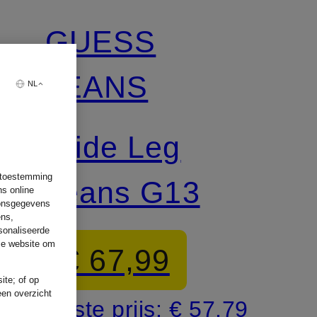
GUESS
JEANS
NL
Wide Leg
w toestemming
Jeans G13
ns online
oonsgegevens
ens,
sonaliseerde
ze website om
€ 67,99
ite; of op
een overzicht
Beste prijs:
€ 57,79