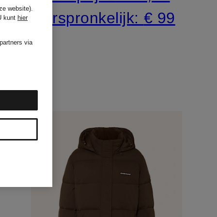
ze website).
Oorspronkelijk:
€ 99
U kunt
hier
partners via