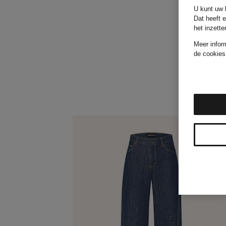
U kunt uw k
Dat heeft 
het inzett
Meer infor
de cookies