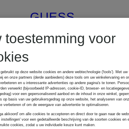
GUESS
Gecertificeerd
JEANS
 toestemming voor
okies
Rechte jeans
 gebruikt op deze website cookies en andere webtechnologie ('tools'). Met u
G08
wij en onze partners (derde aanbieders) deze tools om uw winkelervaring en o
verbeteren en u interessante advertenties op andere pagina's te tonen. Pers
den verwerkt (bijvoorbeeld IP-adressen, cookie-ID, browser- en locatiegegev
gedrag) voor een gepersonaliseerd aanbod en de inhoud in onze winkel, geper
es op basis van uw gebruikersgedrag op onze website, het analyseren van on
€ 49,99
 te verbeteren of om de weergave van advertentie te optimaliseren.
 ga akkoord' om alle cookies te accepteren en direct door te gaan naar de webs
e instellingen' voor een gedetailleerde beschrijving van de soorten cookies en 
Beste prijs:
€ 42,49
ruikte cookies, zodat u uw individuele keuze kunt maken.