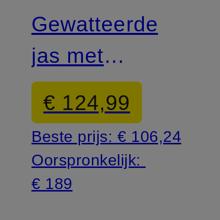
Gewatteerde
jas met
afneembare
€ 124,99
capuchon
Beste prijs:
€ 106,24
Oorspronkelijk:
€ 189