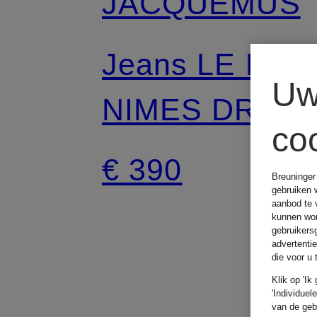
JACQUEMUS
Jeans LE DE-
Uw
NIMES DROIT
co
Regular Fit
€ 390
Breuninger
gebruiken 
aanbod te 
kunnen wor
gebruikers
advertenti
die voor u
Klik op 'Ik
'Individuel
van de geb