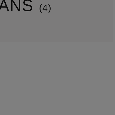
EANS
4