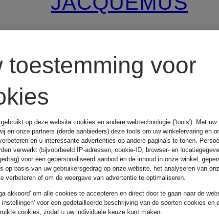
JACQUEMUS
Jeans LE
 toestemming voor
PAYSAN
okies
Regular Fit
€ 390
 gebruikt op deze website cookies en andere webtechnologie ('tools'). Met u
wij en onze partners (derde aanbieders) deze tools om uw winkelervaring en o
verbeteren en u interessante advertenties op andere pagina's te tonen. Pers
den verwerkt (bijvoorbeeld IP-adressen, cookie-ID, browser- en locatiegegev
gedrag) voor een gepersonaliseerd aanbod en de inhoud in onze winkel, geper
es op basis van uw gebruikersgedrag op onze website, het analyseren van on
 te verbeteren of om de weergave van advertentie te optimaliseren.
 ga akkoord' om alle cookies te accepteren en direct door te gaan naar de webs
e instellingen' voor een gedetailleerde beschrijving van de soorten cookies en 
ruikte cookies, zodat u uw individuele keuze kunt maken.