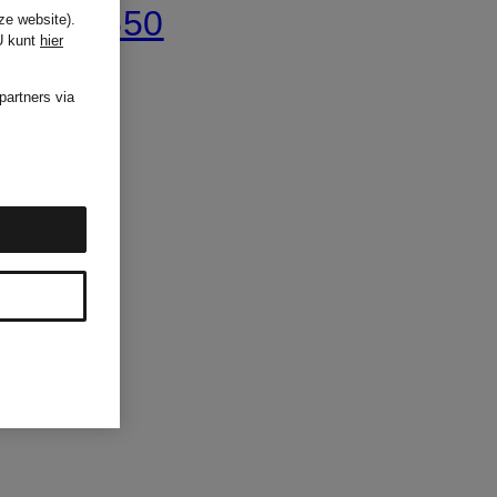
€ 550
ze website).
U kunt
hier
partners via