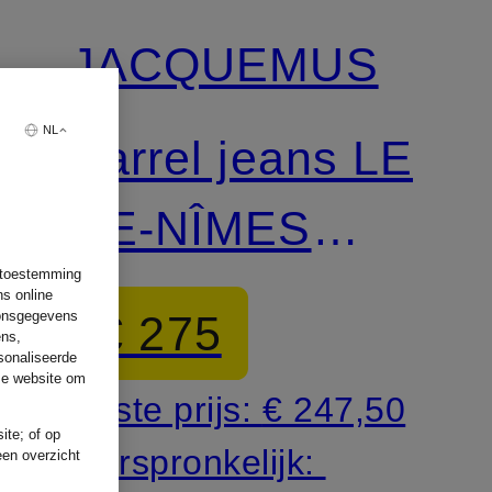
JACQUEMUS
NL
Barrel jeans LE
DE-NÎMES
w toestemming
OVALO
ns online
€ 275
oonsgegevens
ens,
sonaliseerde
ze website om
Beste prijs:
€ 247,50
ite; of op
Oorspronkelijk:
een overzicht