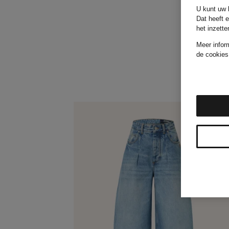
U kunt uw k
Dat heeft 
het inzett
Meer infor
de cookies