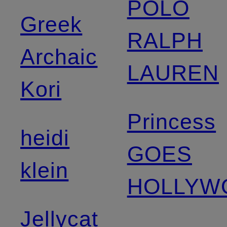
POLO
Greek
RALPH
Archaic
LAUREN
Kori
Princess
heidi
GOES
klein
HOLLYW
Jellycat