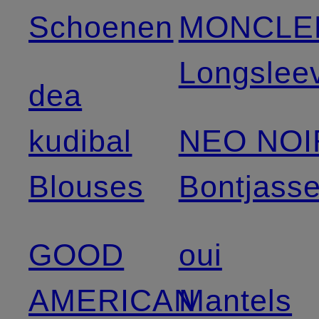
Schoenen
MONCLE
Longslee
dea
kudibal
NEO NOI
Blouses
Bontjass
GOOD
oui
AMERICAN
Mantels