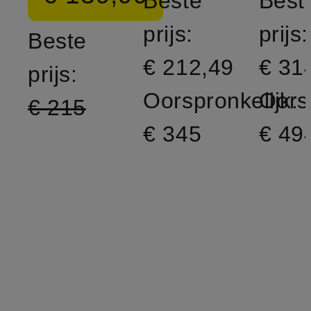
Beste
Best
prijs:
prijs:
Beste
€ 212,49
€ 31
prijs:
Oorspronkelijk:
Oorsp
€ 215
€ 345
€ 49