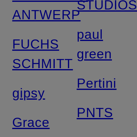
STUDIO
ANTWERP
paul
FUCHS
green
SCHMITT
Pertini
gipsy
PNTS
Grace