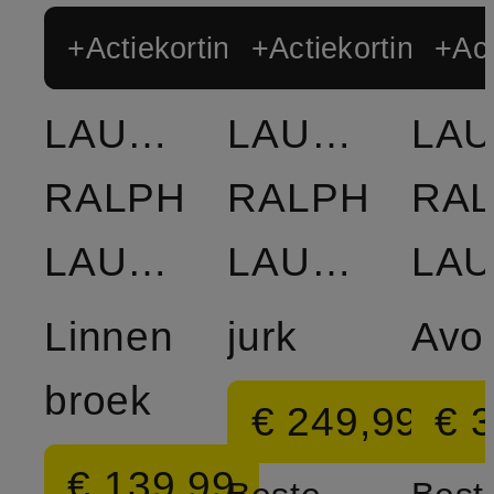
+Actiekorting
+Actiekorting
+Act
LAUREN
LAUREN
LA
RALPH
RALPH
RA
LAUREN
LAUREN
Linnen
jurk
broek
€ 249,99
€ 
€ 139,99