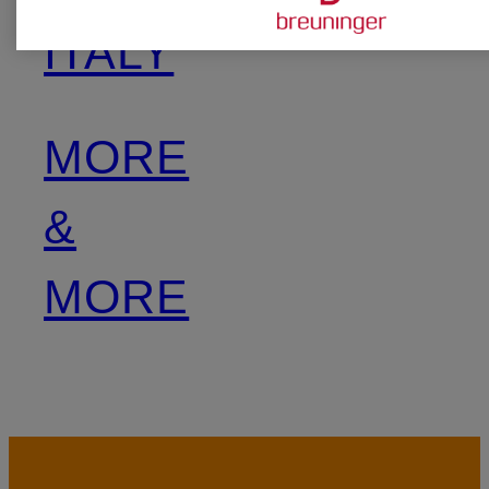
ITALY
MORE
&
MORE