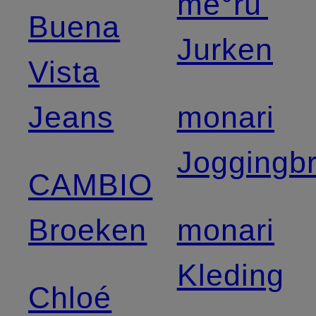
me°ru'
Buena
Jurken
Vista
Jeans
monari
Joggingb
CAMBIO
Broeken
monari
Kleding
Chloé