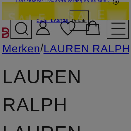
Last chance: 15% extra korting op de sale
-
Code:
LAST26
Details
GA NAAR HOOFDINHOU
/
Merken
LAUREN RALPH
LAUREN
RALPH