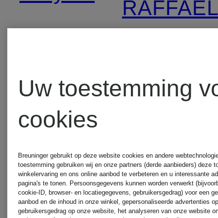
RAFFAE
KENNEL &
ROSSI
SCHMENGER
REPEAT
Uw toestemming v
LUISA
cookies
ROBERT
CERANO
Breuninger gebruikt op deze website cookies en andere webtechnologie 
FRIEDM
toestemming gebruiken wij en onze partners (derde aanbieders) deze 
winkelervaring en ons online aanbod te verbeteren en u interessante a
pagina's te tonen. Persoonsgegevens kunnen worden verwerkt (bijvoor
LUNATICA
cookie-ID, browser- en locatiegegevens, gebruikersgedrag) voor een g
aanbod en de inhoud in onze winkel, gepersonaliseerde advertenties o
rosemun
gebruikersgedrag op onze website, het analyseren van onze website om