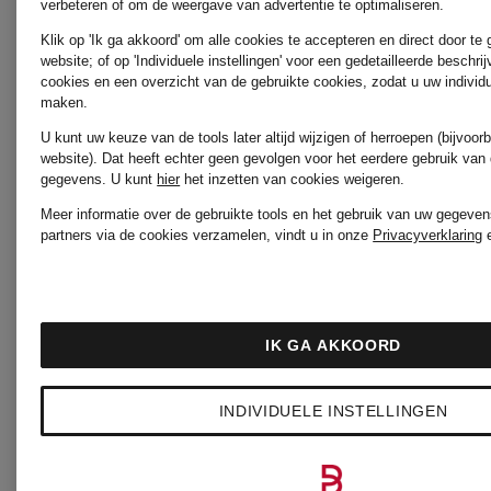
MILANO
verbeteren of om de weergave van advertentie te optimaliseren.
Klik op 'Ik ga akkoord' om alle cookies te accepteren en direct door te
website; of op 'Individuele instellingen' voor een gedetailleerde beschri
SoSUE
cookies en een overzicht van de gebruikte cookies, zodat u uw individ
maken.
MARC
U kunt uw keuze van de tools later altijd wijzigen of herroepen (bijvoo
website). Dat heeft echter geen gevolgen voor het eerdere gebruik van
AUREL
WEEKEN
gegevens.
U kunt
hier
het inzetten van cookies weigeren.
Meer informatie over de gebruikte tools en het gebruik van uw gegeven
partners via de cookies verzamelen, vindt u in onze
Privacyverklaring
Max Mar
MARC
IK GA AKKOORD
CAIN
ZINDA
INDIVIDUELE INSTELLINGEN
MILANO