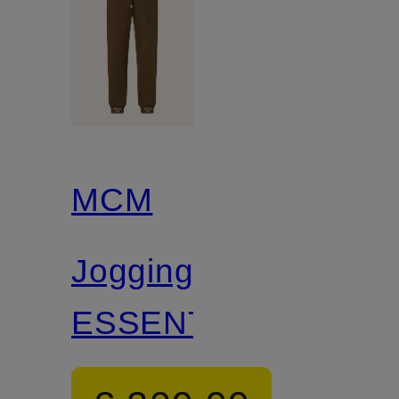
MCM
Joggingbroek
ESSENTIAL