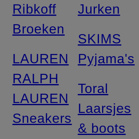
Ribkoff
Jurken
Broeken
SKIMS
LAUREN
Pyjama's
RALPH
Toral
LAUREN
Laarsjes
Sneakers
& boots