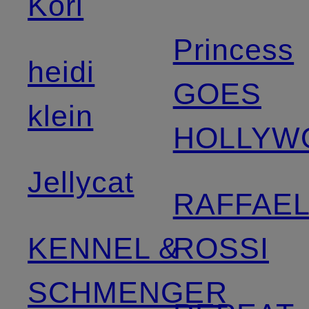
Kori
Princess
heidi
GOES
klein
HOLLYW
Jellycat
RAFFAE
KENNEL &
ROSSI
SCHMENGER