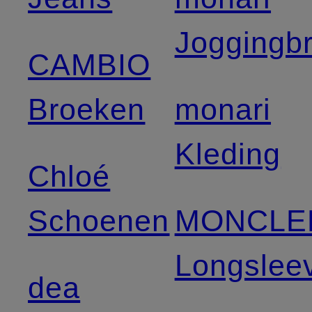
Joggingb
CAMBIO
Broeken
monari
Kleding
Chloé
Schoenen
MONCLE
Longslee
dea