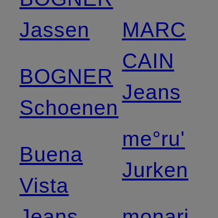
Jassen
MARC
CAIN
BOGNER
Jeans
Schoenen
me°ru'
Buena
Jurken
Vista
Jeans
monari