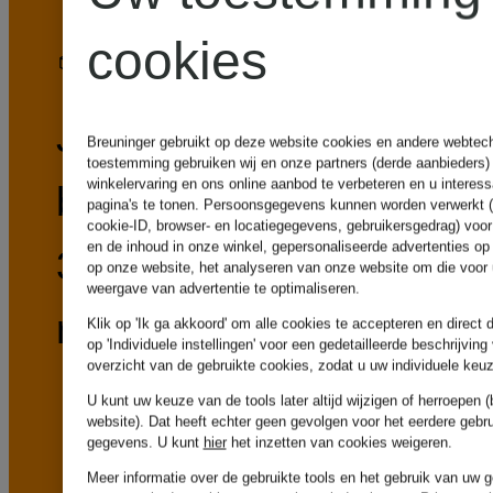
cookies
30 dagen gratis retourneren
Je kunt
Breuninger gebruikt op deze website cookies en andere webtechn
toestemming gebruiken wij en onze partners (derde aanbieders)
winkelervaring en ons online aanbod te verbeteren en u interes
bestellingen binnen
pagina's te tonen. Persoonsgegevens kunnen worden verwerkt (
cookie-ID, browser- en locatiegegevens, gebruikersgedrag) voo
en de inhoud in onze winkel, gepersonaliseerde advertenties o
30 dagen gratis
op onze website, het analyseren van onze website om die voor 
weergave van advertentie te optimaliseren.
retourneren.
Klik op 'Ik ga akkoord' om alle cookies te accepteren en direct 
op 'Individuele instellingen' voor een gedetailleerde beschrijvi
overzicht van de gebruikte cookies, zodat u uw individuele ke
U kunt uw keuze van de tools later altijd wijzigen of herroepen 
website). Dat heeft echter geen gevolgen voor het eerdere gebr
gegevens.
U kunt
hier
het inzetten van cookies weigeren.
Meer informatie over de gebruikte tools en het gebruik van uw 