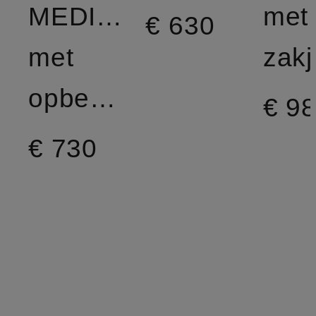
MEDIUM
met
€ 630
met
zakj
opbergvak
€ 9
€ 730