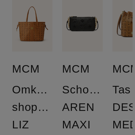
MCM
MCM
MC
Omkeerbare
Schoudertas
Tas
shopper
AREN
DE
LIZ
MAXI
ME