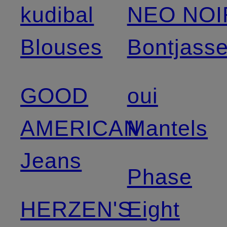
kudibal
NEO NOI
Blouses
Bontjass
GOOD
oui
AMERICAN
Mantels
Jeans
Phase
HERZEN'S
Eight