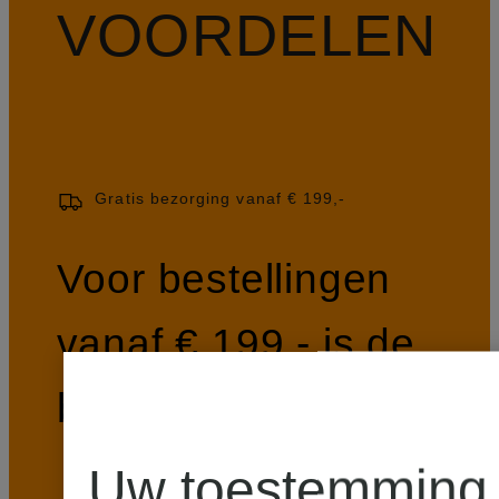
VOORDELEN
Gratis bezorging vanaf € 199,-
Voor bestellingen
vanaf € 199,- is de
bezorging gratis.
Uw toestemming 