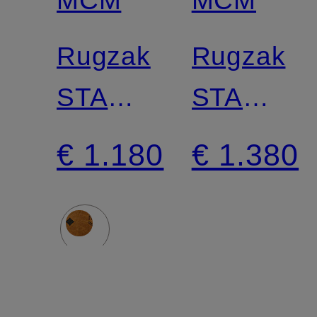
Rugzak
Rugzak
STARK
STARK
SMALL
VI met
€ 1.180
€ 1.380
met
studs
studs