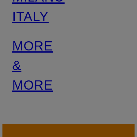
ITALY
MORE
&
MORE