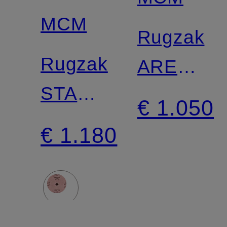
MCM
Rugzak
Rugzak
AREN
STARK
SMALL
€ 1.050
SMALL
€ 1.180
met
studs