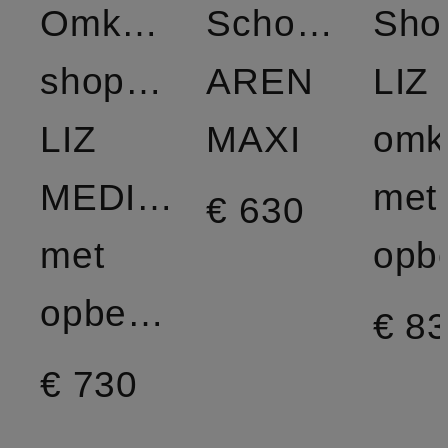
Omkeerbare
Schoudertas
Sho
shopper
AREN
LIZ 
LIZ
MAXI
omk
MEDIUM
met
€ 630
met
opbergvak
€ 8
€ 730