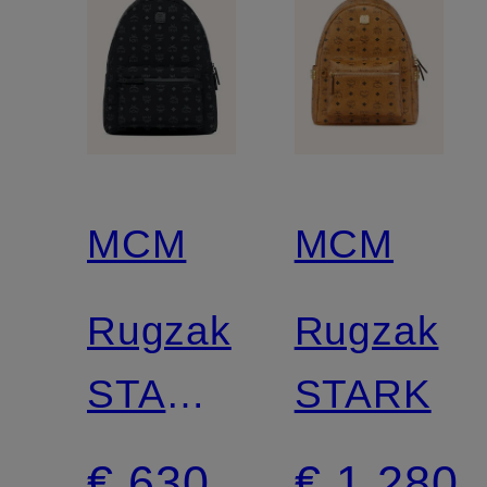
MCM
MCM
Rugzak
Rugzak
STARK
STARK
MEDIUM
€ 630
€ 1.280