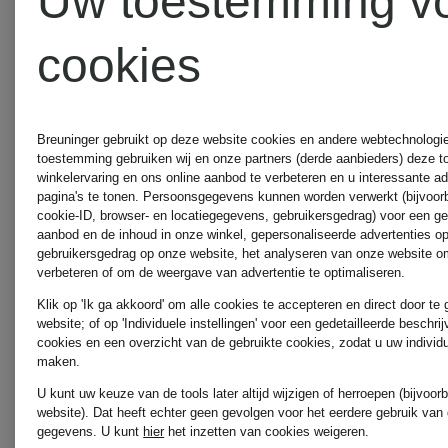
Uw toestemming v
Toral
LAUREN
cookies
Laarsjes
Sneakers
& boots
Breuninger gebruikt op deze website cookies en andere webtechnologie 
toestemming gebruiken wij en onze partners (derde aanbieders) deze 
winkelervaring en ons online aanbod te verbeteren en u interessante a
LOEWE
pagina's te tonen. Persoonsgegevens kunnen worden verwerkt (bijvoor
cookie-ID, browser- en locatiegegevens, gebruikersgedrag) voor een g
UNISA
aanbod en de inhoud in onze winkel, gepersonaliseerde advertenties o
Riemen
gebruikersgedrag op onze website, het analyseren van onze website om
verbeteren of om de weergave van advertentie te optimaliseren.
Laarsjes
Klik op 'Ik ga akkoord' om alle cookies te accepteren en direct door te
website; of op 'Individuele instellingen' voor een gedetailleerde beschri
cookies en een overzicht van de gebruikte cookies, zodat u uw individ
LOEWE
& boots
maken.
U kunt uw keuze van de tools later altijd wijzigen of herroepen (bijvoo
Sjaals
website). Dat heeft echter geen gevolgen voor het eerdere gebruik van
gegevens.
U kunt
hier
het inzetten van cookies weigeren.