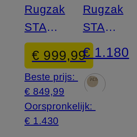
Rugzak
Rugzak
STARK
STARK
SMALL
SMALL
€ 1.180
€ 999,99
met
Beste prijs:
studs
€ 849,99
Oorspronkelijk:
€ 1.430