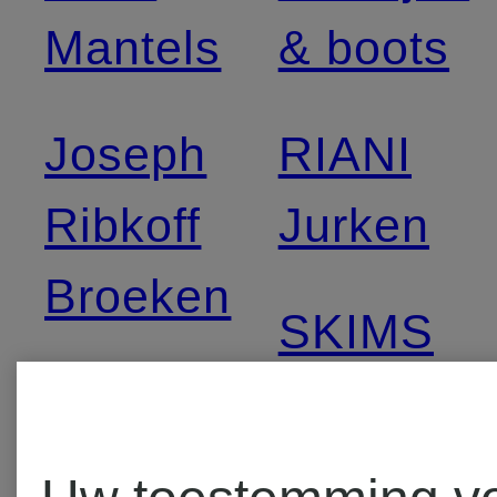
Mantels
& boots
Joseph
RIANI
Ribkoff
Jurken
Broeken
SKIMS
LAUREN
Pyjama's
RALPH