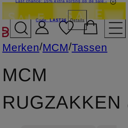
Last chance: 15% extra korting op de sale
-
Code:
LAST26
Details
GA NAAR HOOFDINHOU
/
/
Merken
MCM
Tassen
MCM
RUGZAKKEN