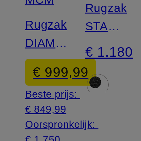
Rugzak
Rugzak
STARK
DIAMOND
VI
€ 1.180
3D
€ 999,99
Beste prijs:
€ 849,99
Oorspronkelijk:
€ 1.750