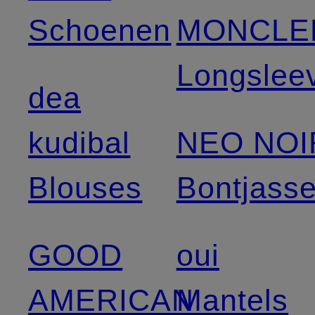
Schoenen
MONCLE
Longslee
dea
kudibal
NEO NOI
Blouses
Bontjass
GOOD
oui
AMERICAN
Mantels