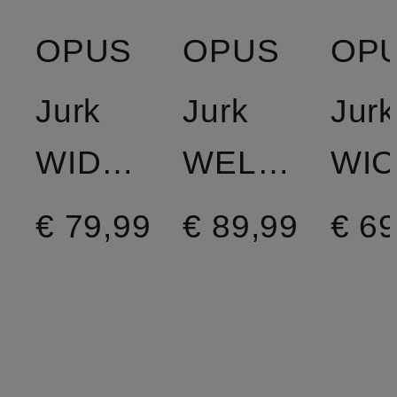
OPUS
OPUS
OP
Jurk
Jurk
Jurk
WIDALA
WELSA
WIC
€ 79,99
€ 89,99
€ 69