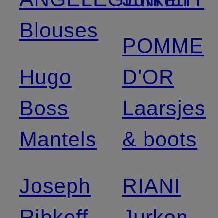
Blouses
POMME
Hugo
D'OR
Boss
Laarsjes
Mantels
& boots
Joseph
RIANI
Ribkoff
Jurken