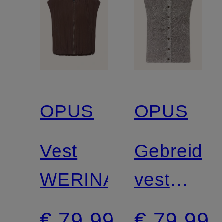
OPUS
OPUS
Vest
Gebreid
WERINA
vest
DIPPA
€ 79,99
€ 79,99