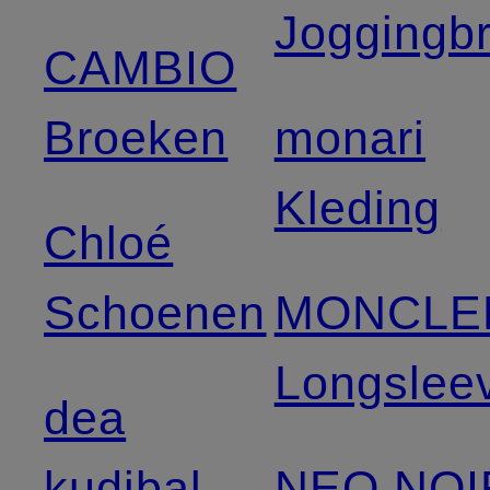
Joggingb
CAMBIO
Broeken
monari
Kleding
Chloé
Schoenen
MONCLE
Longslee
dea
kudibal
NEO NOI