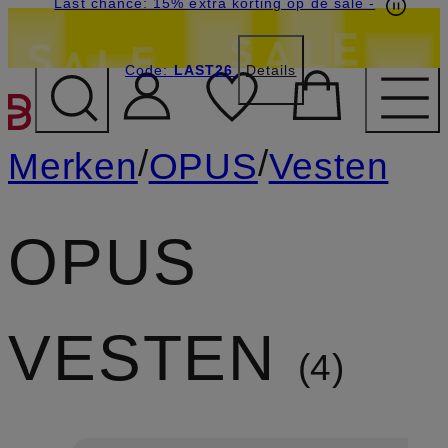
Last chance: 15% extra korting op de sale
-
Code:
LAST26
Details
GA NAAR HOOFDINHOU
/
/
Merken
OPUS
Vesten
OPUS
VESTEN
4