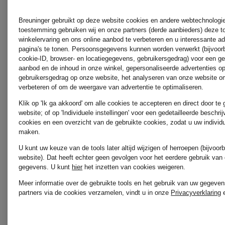
LUISA
Breuninger gebruikt op deze website cookies en andere webtechnologie 
ROBERT
toestemming gebruiken wij en onze partners (derde aanbieders) deze 
winkelervaring en ons online aanbod te verbeteren en u interessante a
CERANO
pagina's te tonen. Persoonsgegevens kunnen worden verwerkt (bijvoor
cookie-ID, browser- en locatiegegevens, gebruikersgedrag) voor een g
FRIEDM
aanbod en de inhoud in onze winkel, gepersonaliseerde advertenties o
gebruikersgedrag op onze website, het analyseren van onze website om
verbeteren of om de weergave van advertentie te optimaliseren.
LUNATICA
Klik op 'Ik ga akkoord' om alle cookies te accepteren en direct door te
rosemun
website; of op 'Individuele instellingen' voor een gedetailleerde beschri
cookies en een overzicht van de gebruikte cookies, zodat u uw individ
MILANO
maken.
U kunt uw keuze van de tools later altijd wijzigen of herroepen (bijvoo
SoSUE
website). Dat heeft echter geen gevolgen voor het eerdere gebruik van
gegevens.
U kunt
hier
het inzetten van cookies weigeren.
MARC
Meer informatie over de gebruikte tools en het gebruik van uw gegeven
partners via de cookies verzamelen, vindt u in onze
Privacyverklaring
AUREL
WEEKEN