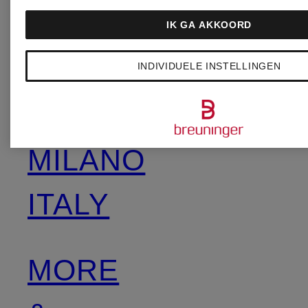
Max Mar
IK GA AKKOORD
MARC
INDIVIDUELE INSTELLINGEN
CAIN
ZINDA
MILANO
ITALY
MORE