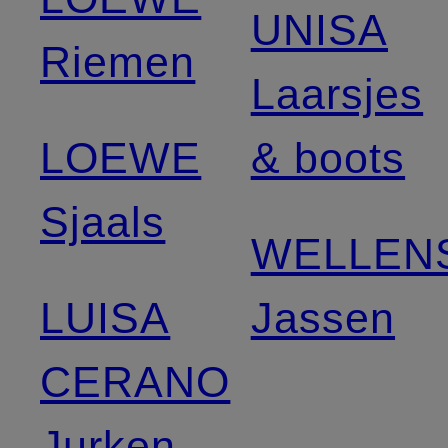
UNISA
Riemen
Laarsjes
LOEWE
& boots
Sjaals
WELLEN
LUISA
Jassen
CERANO
Jurken