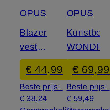
OPUS
OPUS
Gecertificeerd
Blazer
Kunstbont
vest
WONDRA
WINDRA
€ 44,99
€ 69,99
Beste prijs:
Beste prijs:
€ 38,24
€ 59,49