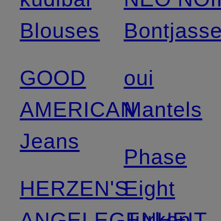
Blouses
Bontjass
GOOD
oui
AMERICAN
Mantels
Jeans
Phase
HERZEN'S
Eight
ANGELEGENHEIT
Jurken