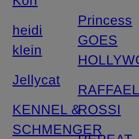
Kori
Princess
heidi
GOES
klein
HOLLYW
Jellycat
RAFFAE
KENNEL &
ROSSI
SCHMENGER