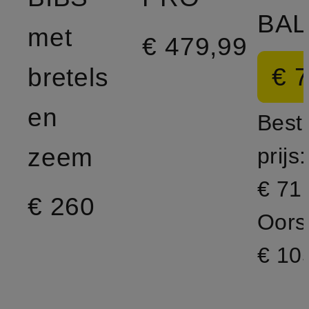
met
€ 479,99
€ 
bretels
en
Best
zeem
prijs:
€ 71
€ 260
Oorsp
€ 10