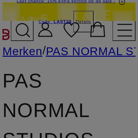
Last chance: 15% extra korting op de sale
-
Code:
LAST26
Details
GA NAAR HOOFDINHOU
/
Merken
PAS NORMAL S
PAS
NORMAL