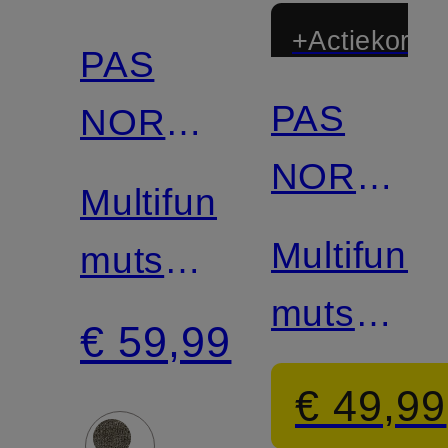
+Actiekortin
PAS
PAS
NORMAL
NORMAL
STUDIOS
Multifunctionele
STUDIOS
Multifunct
muts
muts
LOGO
€ 59,99
LOGO
MERINO
€ 49,99
MERINO