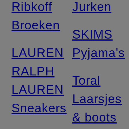
Ribkoff
Jurken
Broeken
SKIMS
LAUREN
Pyjama's
RALPH
Toral
LAUREN
Laarsjes
Sneakers
& boots