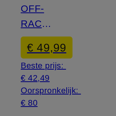
STUDIOS
OFF-
RACE
muts
€ 49,99
van
Beste prijs:
merinowol
€ 42,49
Oorspronkelijk:
€ 80