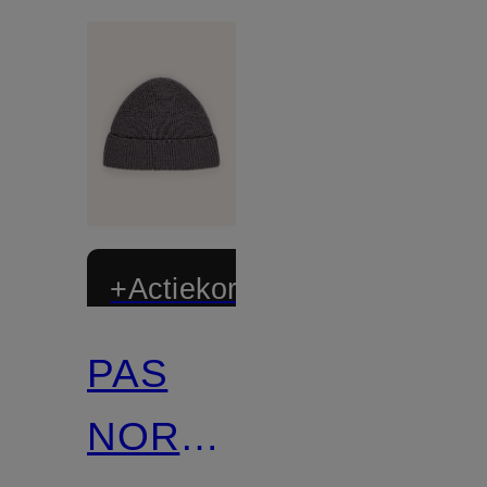
+Actiekorting
PAS
NORMAL