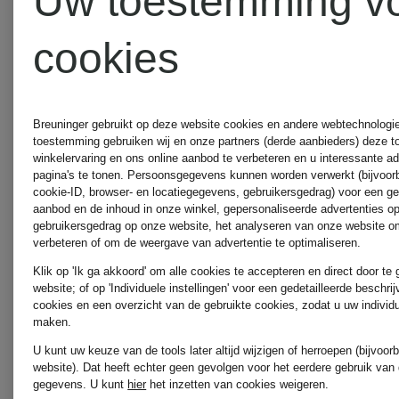
Uw toestemming v
ELEH
cookies
ottod'am
ELENA
Breuninger gebruikt op deze website cookies en andere webtechnologie 
MIRO
PAS
toestemming gebruiken wij en onze partners (derde aanbieders) deze 
winkelervaring en ons online aanbod te verbeteren en u interessante a
pagina's te tonen. Persoonsgegevens kunnen worden verwerkt (bijvoor
NORMAL
cookie-ID, browser- en locatiegegevens, gebruikersgedrag) voor een g
aanbod en de inhoud in onze winkel, gepersonaliseerde advertenties o
ESSENTIEL
gebruikersgedrag op onze website, het analyseren van onze website om
verbeteren of om de weergave van advertentie te optimaliseren.
STUDIO
Klik op 'Ik ga akkoord' om alle cookies te accepteren en direct door te
ANTWERP
website; of op 'Individuele instellingen' voor een gedetailleerde beschri
cookies en een overzicht van de gebruikte cookies, zodat u uw individ
maken.
paul
U kunt uw keuze van de tools later altijd wijzigen of herroepen (bijvoo
FUCHS
website). Dat heeft echter geen gevolgen voor het eerdere gebruik van
gegevens.
U kunt
hier
het inzetten van cookies weigeren.