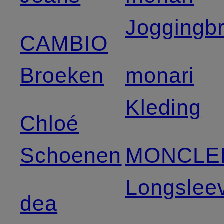
Joggingb
CAMBIO
Broeken
monari
Kleding
Chloé
Schoenen
MONCLE
Longslee
dea