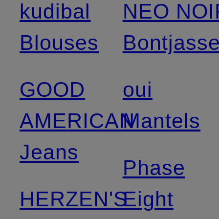
kudibal
NEO NOI
Blouses
Bontjass
GOOD
oui
AMERICAN
Mantels
Jeans
Phase
HERZEN'S
Eight