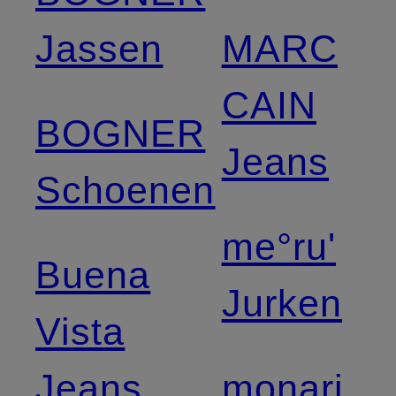
Jassen
MARC
CAIN
BOGNER
Jeans
Schoenen
me°ru'
Buena
Jurken
Vista
Jeans
monari