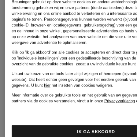
Breuninger gebruikt op deze website cookies en andere webtechnologie 
Jeans
toestemming gebruiken wij en onze partners (derde aanbieders) deze 
winkelervaring en ons online aanbod te verbeteren en u interessante a
Phase
pagina's te tonen. Persoonsgegevens kunnen worden verwerkt (bijvoor
cookie-ID, browser- en locatiegegevens, gebruikersgedrag) voor een g
en de inhoud in onze winkel, gepersonaliseerde advertenties op basis
op onze website, het analyseren van onze website om die voor u te ve
HERZEN'S
Eight
weergave van advertentie te optimaliseren.
Klik op 'Ik ga akkoord' om alle cookies te accepteren en direct door te
ANGELEGENHEIT
Jurken
op 'Individuele instellingen' voor een gedetailleerde beschrijving van d
overzicht van de gebruikte cookies, zodat u uw individuele keuze kun
U kunt uw keuze van de tools later altijd wijzigen of herroepen (bijvoo
Blouses
website). Dat heeft echter geen gevolgen voor het eerdere gebruik van
gegevens.
U kunt
hier
het inzetten van cookies weigeren.
POMME
Meer informatie over de gebruikte tools en het gebruik van uw gegeven
partners via de cookies verzamelen, vindt u in onze
Privacyverklaring
Hugo
D'OR
Boss
Laarsjes
IK GA AKKOORD