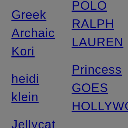
POLO
Greek
RALPH
Archaic
LAUREN
Kori
Princess
heidi
GOES
klein
HOLLYW
Jellycat