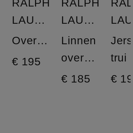
RALPH
RALPH
RA
LAUREN
LAUREN
Overhemdblouse
Linnen
Jers
overhemdblouse
trui
€ 195
€ 185
€ 1