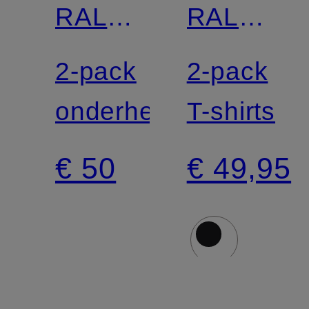
RALPH
RALPH
LAUREN
LAUREN
2-pack
2-pack
onderhemden
T-shirts
€ 50
€ 49,95