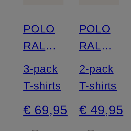
POLO
POLO
RALPH
RALPH
LAUREN
LAUREN
3-pack
2-pack
T-shirts
T-shirts
€ 69,95
€ 49,95