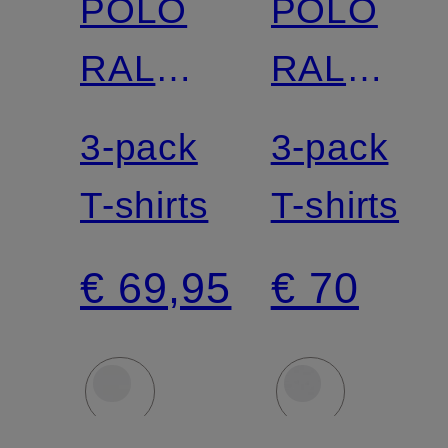
POLO
POLO
RALPH
RALPH
LAUREN
LAUREN
3-pack
3-pack
T-shirts
T-shirts
€ 69,95
€ 70