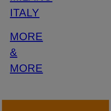
ITALY
MORE
&
MORE