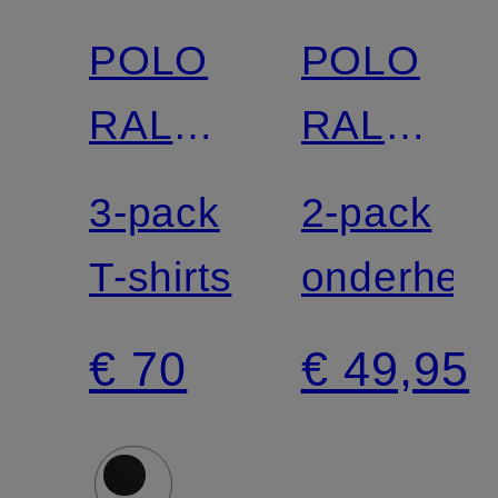
POLO
POLO
RALPH
RALPH
LAUREN
LAUREN
3-pack
2-pack
T-shirts
onderhem
€ 70
€ 49,95