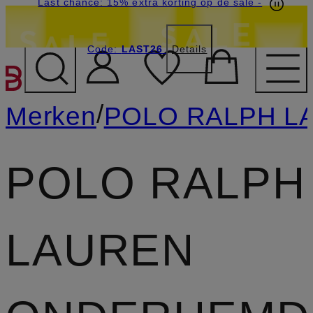
Last chance: 15% extra korting op de sale
-
Code:
LAST26
Details
GA NAAR HOOFDINHOU
/
Merken
POLO RALPH L
POLO RALPH
LAUREN