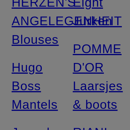
HERZEN'S
Eight
ANGELEGENHEIT
Jurken
Blouses
POMME
Hugo
D'OR
Boss
Laarsjes
Mantels
& boots