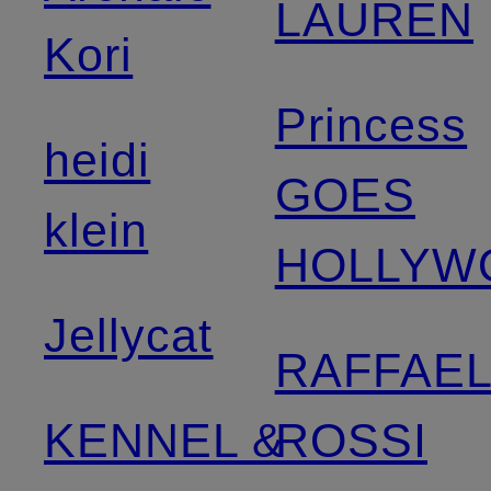
LAUREN
Kori
Princess
heidi
GOES
klein
HOLLYW
Jellycat
RAFFAE
KENNEL &
ROSSI