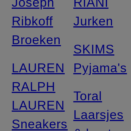
Joseph
RIANI
Ribkoff
Jurken
Broeken
SKIMS
LAUREN
Pyjama's
RALPH
Toral
LAUREN
Laarsjes
Sneakers