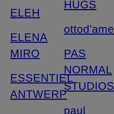
HUGS
ELEH
ottod'am
ELENA
MIRO
PAS
NORMAL
ESSENTIEL
STUDIO
ANTWERP
paul