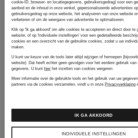
cookie-ID, browser- en locatiegegevens, gebruikersgedrag) voor een g
aanbod en de inhoud in onze winkel, gepersonaliseerde advertenties o
AUREL
WEEKEN
gebruikersgedrag op onze website, het analyseren van onze website om
verbeteren of om de weergave van advertentie te optimaliseren.
Klik op 'Ik ga akkoord' om alle cookies te accepteren en direct door te
Max Mar
website; of op 'Individuele instellingen' voor een gedetailleerde beschri
MARC
cookies en een overzicht van de gebruikte cookies, zodat u uw individ
maken.
U kunt uw keuze van de tools later altijd wijzigen of herroepen (bijvoo
CAIN
ZINDA
website). Dat heeft echter geen gevolgen voor het eerdere gebruik van
gegevens.
U kunt
hier
het inzetten van cookies weigeren.
Meer informatie over de gebruikte tools en het gebruik van uw gegeven
partners via de cookies verzamelen, vindt u in onze
Privacyverklaring
MILANO
ITALY
IK GA AKKOORD
INDIVIDUELE INSTELLINGEN