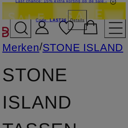
Last chance: 15% extra korting op de sale
-
Code:
LAST26
Details
GA NAAR HOOFDINHOU
/
Merken
STONE ISLAND
STONE
ISLAND