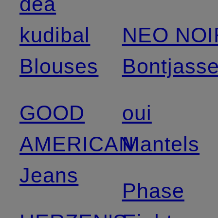
dea
kudibal
NEO NOI
Blouses
Bontjass
GOOD
oui
AMERICAN
Mantels
Jeans
Phase