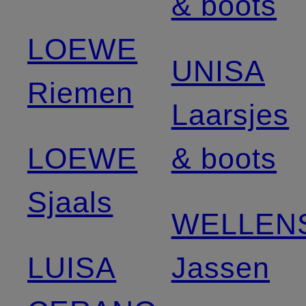
& boots
LOEWE
UNISA
Riemen
Laarsjes
LOEWE
& boots
Sjaals
WELLEN
LUISA
Jassen