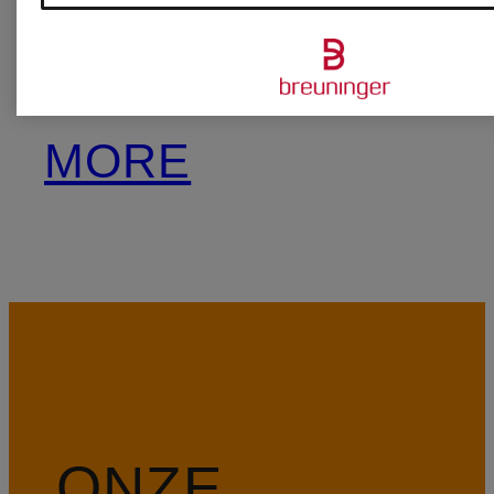
MORE
&
MORE
ONZE