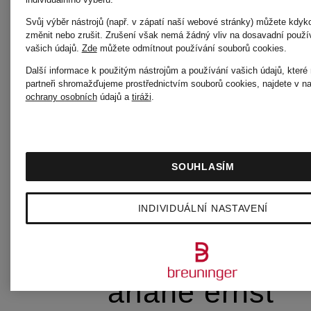
Svůj výběr nástrojů (např. v zápatí naší webové stránky) můžete kdyk
změnit nebo zrušit. Zrušení však nemá žádný vliv na dosavadní použív
vašich údajů.
Zde
můžete odmítnout používání souborů cookies
.
arche
Další informace k použitým nástrojům a používání vašich údajů, které
partneři shromažďujeme prostřednictvím souborů cookies, najdete v n
ochrany osobních
údajů a
tiráži
.
ARC'TERYX
SOUHLASÍM
arena
INDIVIDUÁLNÍ NASTAVENÍ
ariane ernst