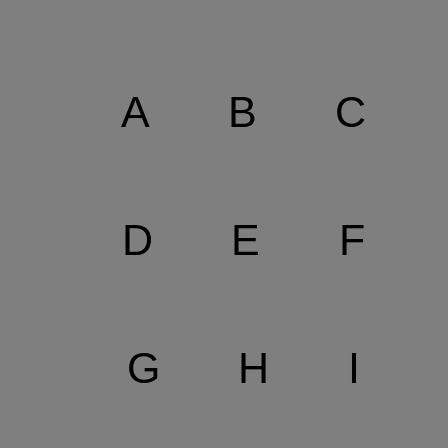
A
B
C
D
E
F
G
H
I