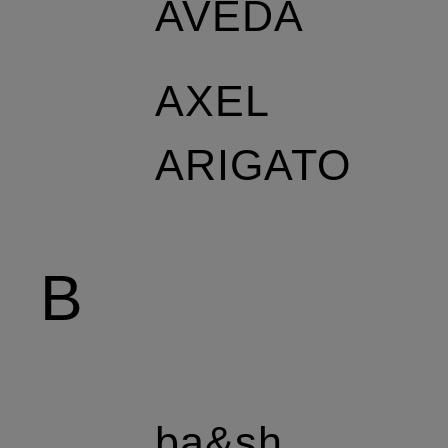
AVEDA
AXEL
ARIGATO
B
ba&sh