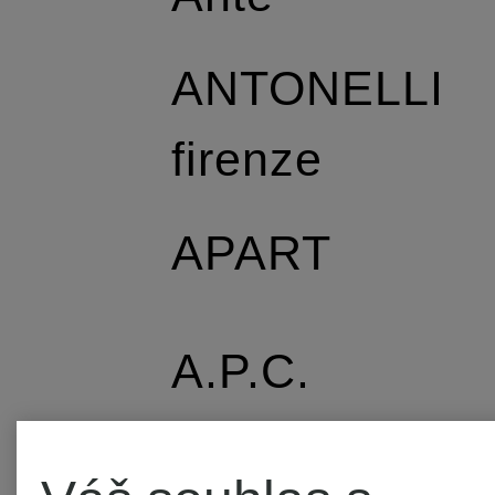
ANTONELLI
firenze
APART
A.P.C.
APPARIS