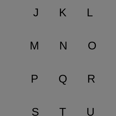
J
K
L
M
N
O
P
Q
R
S
T
U