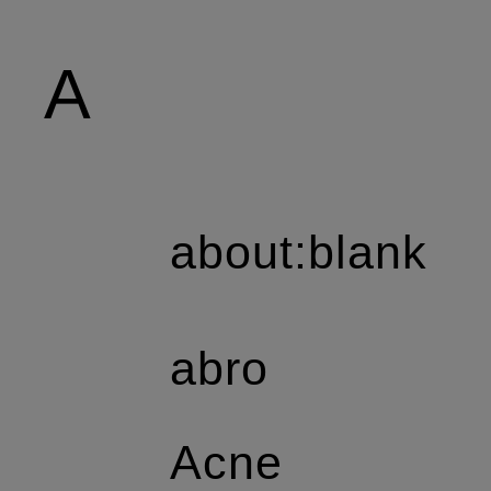
A
about:blank
abro
Acne