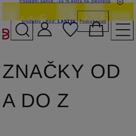
Poslední šance: -15 % extra na zlevněné
produkty
- Kód:
LAST26
Podrobnosti
PŘEJÍT NA HLAVNÍ OBSA
ZNAČKY OD
A DO Z