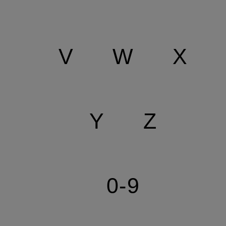
V
W
X
Y
Z
0-9