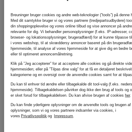
HERZEN'S
ROSSI
Breuninger bruger cookies og andre web-teknologier (”tools”) på denne
ANGELEGENHEIT
Med dit samtykke bruger vi og vores partnere (tredjepartsudbydere) tools
din shoppingoplevelse og vores online tilbud og vise annoncer på andre 
RINO &
relevante for dig. Vi behandler personoplysninger (f.eks. IP-adresser, c
browser- og lokationsoplysninger, brugeradfærd) for at kunne tilpasse ti
i vores webshop, til at skræddersy annoncer baseret på din brugeradf
INUIKII
PELLE
hjemmeside, til analyse af vores hjemmeside for at give dig en bedre 
eller til optimeret annoncemålretning.
Klik på ”Jeg accepterer” for at acceptere alle cookies og gå direkte vider
hjemmesiden; eller på ”Tilpas dine valg” for at få en detaljeret beskrive
Jellycat
SKIMS
kategorierne og en oversigt over de anvendte cookies samt for at tilpas
Du kan til enhver tid ændre eller tilbagekalde dit tool-valg (f.eks. neder
hjemmeside). Tilbagekaldelsen påvirker dog ikke den brug af tools og o
er sket forud for tilbagekaldelsen.
Du kan afvise brugen af cookies
her
.
Joseph
Smith
Du kan finde yderligere oplysninger om de anvendte tools og brugen af
oplysninger, som vi og vores partnere indsamler via cookies, i
vores
Privatlivspolitik
og
Impressum
.
Ribkoff
& Soul