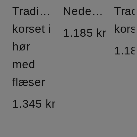
Traditionel
Nederdel
Trad
korset i
kors
1.185 kr
hør
1.18
med
flæser
1.345 kr