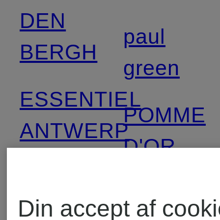
DEN
paul
BERGH
green
ESSENTIEL
POMME
ANTWERP
D'OR
Grace
RAFFAE
Din accept af cook