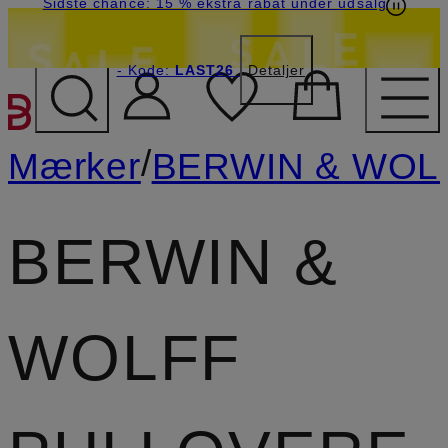
Sidste chance: 15 % ekstra rabat under udsalg
- Kode:
LAST26
Detaljer
GÅ TIL HOVEDINDHOLD
/
Mærker
BERWIN & WOL
BERWIN &
WOLFF