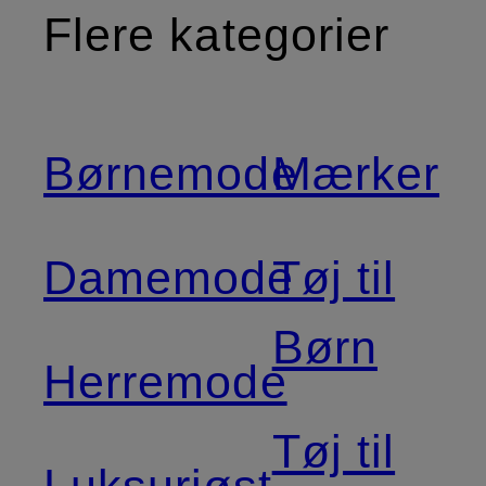
Flere kategorier
Børnemode
Mærker
Damemode
Tøj til
Børn
Herremode
Tøj til
Luksuriøst