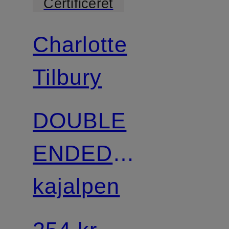
Certificeret
Charlotte
Tilbury
DOUBLE
ENDED
LINER –
kajalpen
GREEN