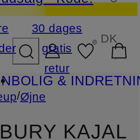
re
30 dages
DK
der
gratis
retur
RN
BOLIG & INDRETN
/
eup
Øjne
LBURY KAJAL