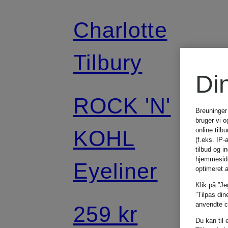
Charlotte
Tilbury
Di
ROCK 'N'
Breuninger
bruger vi o
KOHL
online tilb
(f.eks. IP-
tilbud og 
hjemmeside,
Eyeliner
optimeret 
Klik på ”Je
”Tilpas din
anvendte co
259 kr
Du kan til 