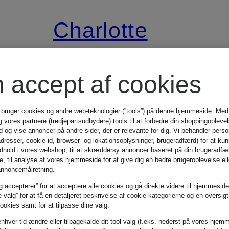
Charlotte
Tilbury
n accept af cookies
THE FELINE
 bruger cookies og andre web-teknologier (”tools”) på denne hjemmeside. Med
g vores partnere (tredjepartsudbydere) tools til at forbedre din shoppingopleve
FLICK
ud og vise annoncer på andre sider, der er relevante for dig. Vi behandler pers
adresser, cookie-id, browser- og lokationsoplysninger, brugeradfærd) for at kun
indhold i vores webshop, til at skræddersy annoncer baseret på din brugeradfæ
 til analyse af vores hjemmeside for at give dig en bedre brugeroplevelse elle
Eyeliner
annoncemålretning.
g accepterer” for at acceptere alle cookies og gå direkte videre til hjemmeside
e valg” for at få en detaljeret beskrivelse af cookie-kategorierne og en oversig
okies samt for at tilpasse dine valg.
259 kr
enhver tid ændre eller tilbagekalde dit tool-valg (f.eks. nederst på vores hjem