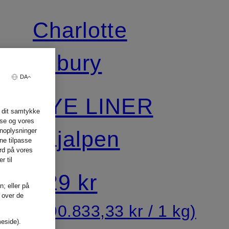
Charlotte
Tilbury
DA
EYE LINER
 dit samtykke
lse og vores
kajalpen
onoplysninger
ne tilpasse
rd på vores
r til
229 kr
n; eller på
t over de
(190.833,33 kr / 1 kg)
meside).