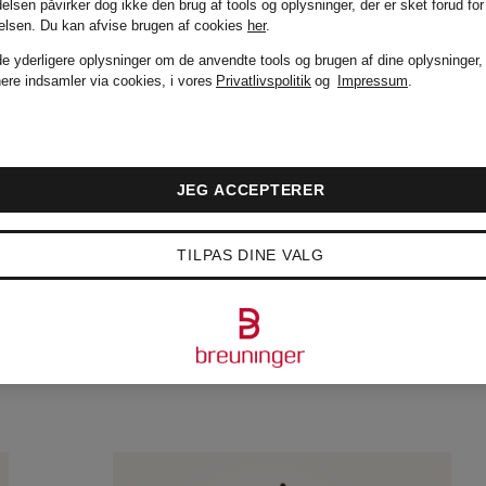
elsen påvirker dog ikke den brug af tools og oplysninger, der er sket forud for
g)
(259.000 kr / 1 l)
delsen.
Du kan afvise brugen af cookies
her
.
de yderligere oplysninger om de anvendte tools og brugen af dine oplysninger,
nere indsamler via cookies, i vores
Privatlivspolitik
og
Impressum
.
JEG ACCEPTERER
TILPAS DINE VALG