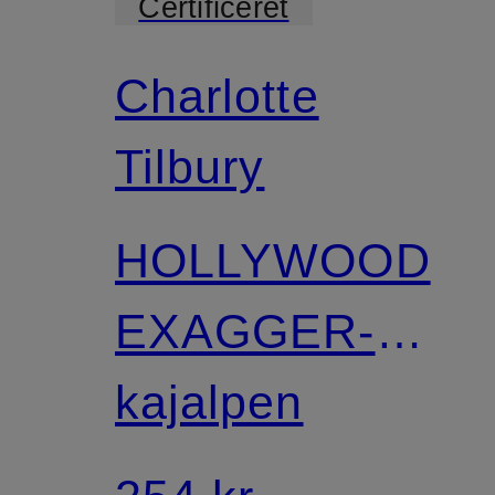
Certificeret
Charlotte
Tilbury
HOLLYWOOD
EXAGGER-
EYES LINER
kajalpen
DUO