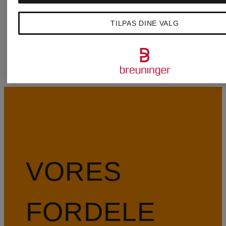
SCHMENGER
TILPAS DINE VALG
VORES
FORDELE