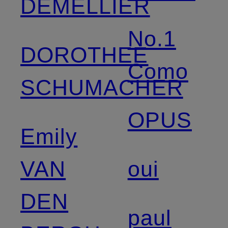
DEMELLIER
No.1
DOROTHEE
Como
SCHUMACHER
OPUS
Emily
VAN
oui
DEN
paul