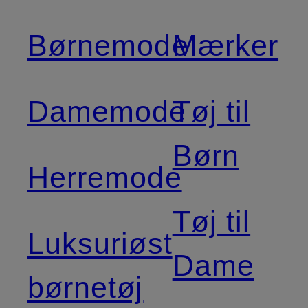
Børnemode
Mærker
Damemode
Tøj til
Børn
Herremode
Tøj til
Luksuriøst
Dame
børnetøj