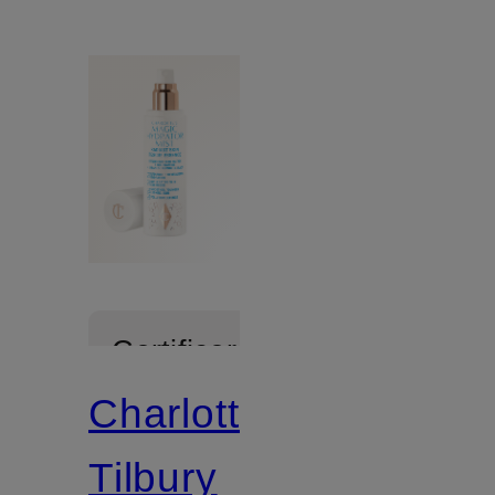
Certificeret
Charlotte
Tilbury