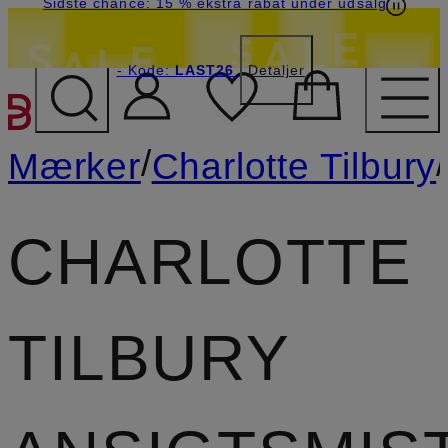
Sidste chance: 15 % ekstra rabat under udsalg
- Kode:
LAST26
Detaljer
GÅ TIL HOVEDINDHOLD
/
/
Mærker
Charlotte Tilbury
CHARLOTTE
TILBURY