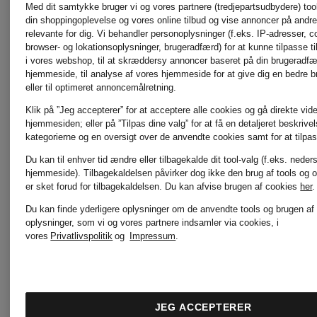
RINO &
Med dit samtykke bruger vi og vores partnere (tredjepartsudbydere) tools
din shoppingoplevelse og vores online tilbud og vise annoncer på andre 
relevante for dig. Vi behandler personoplysninger (f.eks. IP-adresser, c
INUIKII
PELLE
browser- og lokationsoplysninger, brugeradfærd) for at kunne tilpasse ti
i vores webshop, til at skræddersy annoncer baseret på din brugeradf
hjemmeside, til analyse af vores hjemmeside for at give dig en bedre 
eller til optimeret annoncemålretning.
Klik på ”Jeg accepterer” for at acceptere alle cookies og gå direkte vider
Jellycat
SKIMS
hjemmesiden; eller på ”Tilpas dine valg” for at få en detaljeret beskrive
kategorierne og en oversigt over de anvendte cookies samt for at tilpas
Du kan til enhver tid ændre eller tilbagekalde dit tool-valg (f.eks. neder
hjemmeside). Tilbagekaldelsen påvirker dog ikke den brug af tools og o
Joseph
Smith
er sket forud for tilbagekaldelsen.
Du kan afvise brugen af cookies
her
.
Du kan finde yderligere oplysninger om de anvendte tools og brugen af
oplysninger, som vi og vores partnere indsamler via cookies, i
Ribkoff
& Soul
vores
Privatlivspolitik
og
Impressum
.
KENNEL &
WELLEN
JEG ACCEPTERER