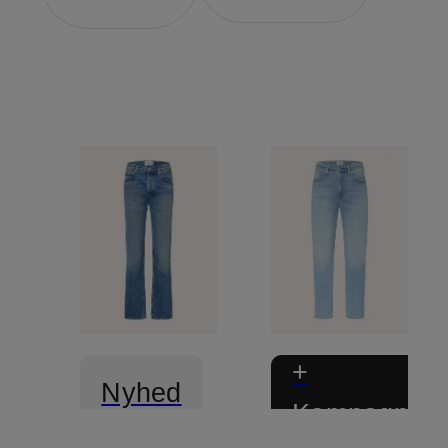
+
Nyhed
Kampagnera