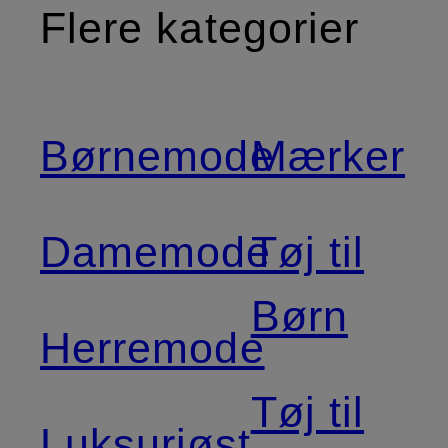
Flere kategorier
Børnemode
Mærker
Damemode
Tøj til
Børn
Herremode
Tøj til
Luksuriøst