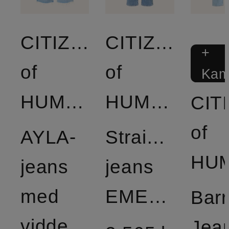
CITIZENS
CITIZENS
+
of
of
Kam
HUMANITY
HUMANITY
CIT
of
AYLA-
Straight
jeans
jeans
med
EMERSON
Barr
vidde
Jea