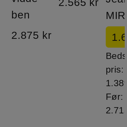
2.565 kr
ben
MIR
2.875 kr
1.6
Beds
pris:
1.38
Før:
2.71