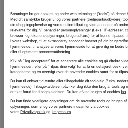
HERZEN'S
ROSSI
Breuninger bruger cookies og andre web-teknologier (”tools”) på denne
ANGELEGENHEIT
Med dit samtykke bruger vi og vores partnere (tredjepartsudbydere) tools
RINO &
din shoppingoplevelse og vores online tilbud og vise annoncer på andre 
relevante for dig. Vi behandler personoplysninger (f.eks. IP-adresser, c
browser- og lokationsoplysninger, brugeradfærd) for at kunne tilpasse ti
i vores webshop, til at skræddersy annoncer baseret på din brugeradf
INUIKII
PELLE
hjemmeside, til analyse af vores hjemmeside for at give dig en bedre 
eller til optimeret annoncemålretning.
Klik på ”Jeg accepterer” for at acceptere alle cookies og gå direkte vider
hjemmesiden; eller på ”Tilpas dine valg” for at få en detaljeret beskrive
Jellycat
SKIMS
kategorierne og en oversigt over de anvendte cookies samt for at tilpas
Du kan til enhver tid ændre eller tilbagekalde dit tool-valg (f.eks. neder
hjemmeside). Tilbagekaldelsen påvirker dog ikke den brug af tools og o
er sket forud for tilbagekaldelsen.
Du kan afvise brugen af cookies
her
.
Joseph
Smith
Du kan finde yderligere oplysninger om de anvendte tools og brugen af
oplysninger, som vi og vores partnere indsamler via cookies, i
vores
Privatlivspolitik
og
Impressum
.
Ribkoff
& Soul