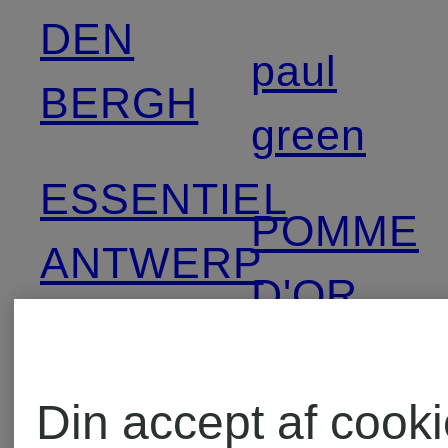
DEN
paul
BERGH
green
ESSENTIEL
POMME
ANTWERP
D'OR
Grace
RAFFAE
Din accept af cook