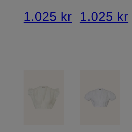
LENE i
blonder
1.025 kr
1.025 kr
blonder
med
3/4-
ærmer