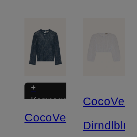
+
CocoVero
Kampagnerabat
CocoVero
Dirndlblu