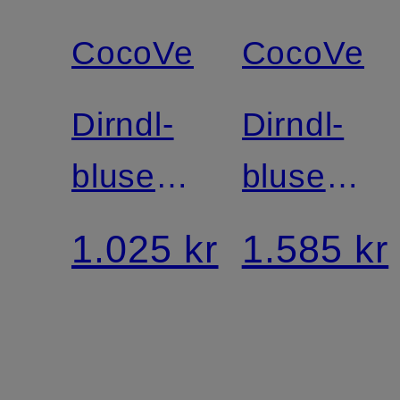
CocoVero
CocoVero
Dirndl-
Dirndl-
bluse
bluse
CAROLINE
VALENTI
1.025 kr
1.585 kr
med
flæser