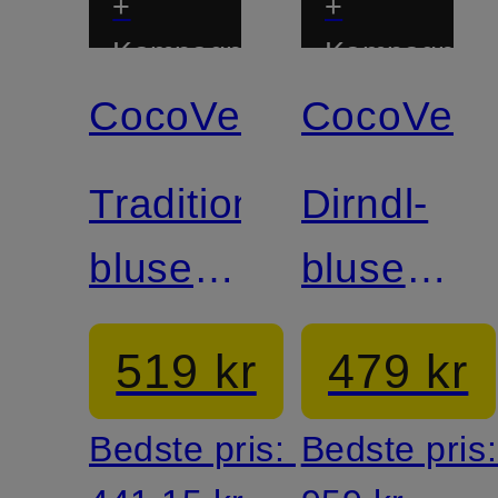
+
+
Kampagnerabat
Kampagnera
CocoVero
CocoVero
Traditionel
Dirndl-
bluse
bluse
EMILY
ELLA i
519 kr
479 kr
blonder
Bedste pris:
Bedste pris