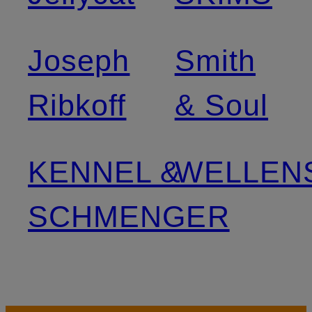
Joseph
Smith
Ribkoff
& Soul
KENNEL &
WELLEN
SCHMENGER