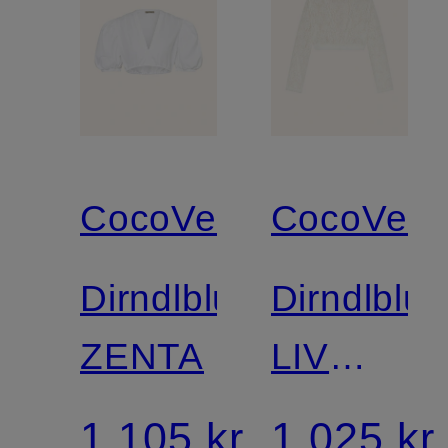
CocoVero
CocoVero
Dirndlbluse
Dirndlblu
ZENTA
LIV
med
1.105 kr
1.025 kr