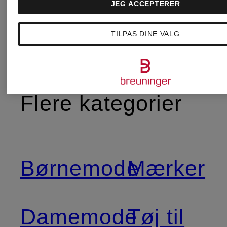
JEG ACCEPTERER
TILPAS DINE VALG
Flere kategorier
Børnemode
Mærker
Damemode
Tøj til