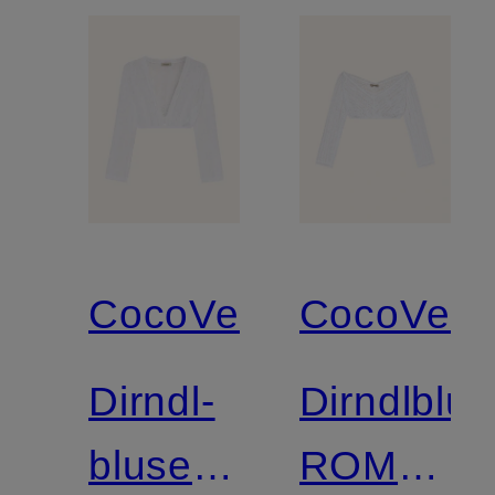
CocoVero
CocoVero
Dirndl-
Dirndlblu
bluse
ROMY i