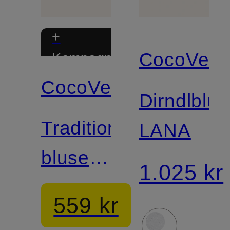
+
CocoVero
Kampagnerabat
CocoVero
Dirndlblu
Traditionel
LANA
bluse
1.025 kr
EMILIA
559 kr