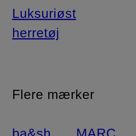
Luksuriøst
herretøj
Flere mærker
ba&sh
MARC