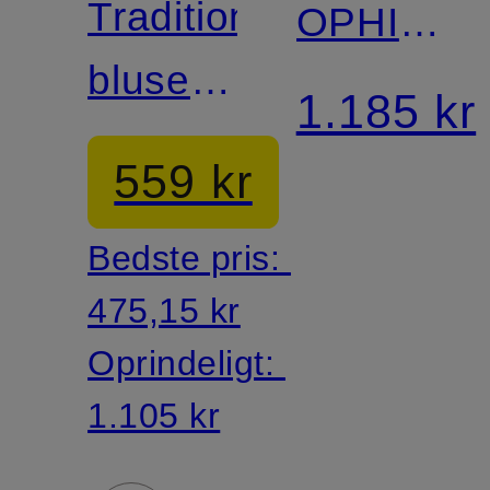
Traditionel
OPHIE
bluse
med
1.185 kr
EMILIA
3/4-
559 kr
ærmer
Bedste pris:
475,15 kr
Oprindeligt:
1.105 kr