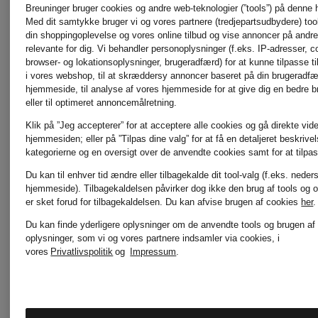
Før:
Breuninger bruger cookies og andre web-teknologier (”tools”) på denne
Med dit samtykke bruger vi og vores partnere (tredjepartsudbydere) tools
6.73
din shoppingoplevelse og vores online tilbud og vise annoncer på andre 
relevante for dig. Vi behandler personoplysninger (f.eks. IP-adresser, c
browser- og lokationsoplysninger, brugeradfærd) for at kunne tilpasse ti
i vores webshop, til at skræddersy annoncer baseret på din brugeradf
hjemmeside, til analyse af vores hjemmeside for at give dig en bedre 
eller til optimeret annoncemålretning.
Klik på ”Jeg accepterer” for at acceptere alle cookies og gå direkte vider
hjemmesiden; eller på ”Tilpas dine valg” for at få en detaljeret beskrive
kategorierne og en oversigt over de anvendte cookies samt for at tilpas
Du kan til enhver tid ændre eller tilbagekalde dit tool-valg (f.eks. neder
hjemmeside). Tilbagekaldelsen påvirker dog ikke den brug af tools og o
er sket forud for tilbagekaldelsen.
Du kan afvise brugen af cookies
her
.
Du kan finde yderligere oplysninger om de anvendte tools og brugen af
oplysninger, som vi og vores partnere indsamler via cookies, i
vores
Privatlivspolitik
og
Impressum
.