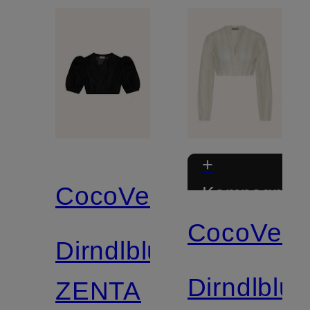
+
CocoVero
Kampagnera
CocoVero
Dirndlbluse
Dirndlblu
ZENTA