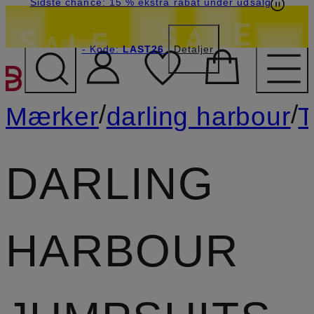
Sidste chance: 15 % ekstra rabat under udsalg
- Kode:
LAST26
Detaljer
GÅ TIL HOVEDINDHOLD
/
/
Mærker
darling harbour
T
DARLING
HARBOUR