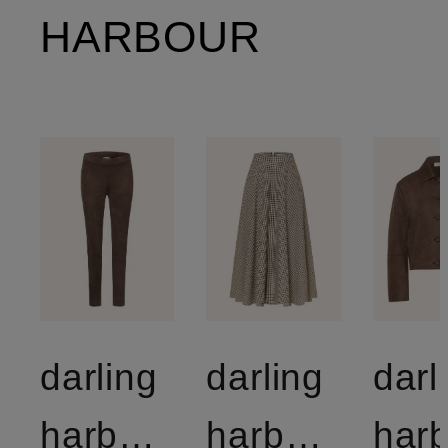
HARBOUR
darling
darling
darl
harbour
harbour