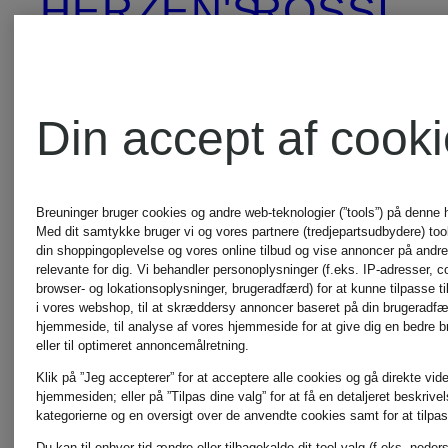
HERZEN'S
ROSSI
ANGELEGENHEIT
RINO &
Din accept af cook
INUIKII
PELLE
Breuninger bruger cookies og andre web-teknologier (”tools”) på denne
Med dit samtykke bruger vi og vores partnere (tredjepartsudbydere) tools
din shoppingoplevelse og vores online tilbud og vise annoncer på andre 
Jellycat
SKIMS
relevante for dig. Vi behandler personoplysninger (f.eks. IP-adresser, c
browser- og lokationsoplysninger, brugeradfærd) for at kunne tilpasse ti
i vores webshop, til at skræddersy annoncer baseret på din brugeradf
hjemmeside, til analyse af vores hjemmeside for at give dig en bedre 
eller til optimeret annoncemålretning.
Joseph
Smith
Klik på ”Jeg accepterer” for at acceptere alle cookies og gå direkte vider
hjemmesiden; eller på ”Tilpas dine valg” for at få en detaljeret beskrive
Ribkoff
& Soul
kategorierne og en oversigt over de anvendte cookies samt for at tilpas
Du kan til enhver tid ændre eller tilbagekalde dit tool-valg (f.eks. neder