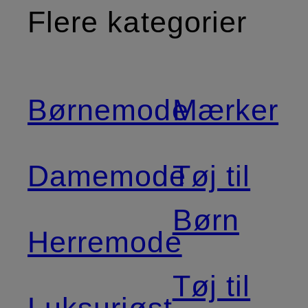
Flere kategorier
Børnemode
Mærker
Damemode
Tøj til
Børn
Herremode
Tøj til
Luksuriøst