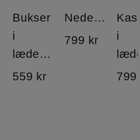
Bukser
Nederdel
Kas
i
i
799 kr
læderlook
559 kr
799 