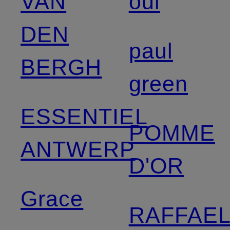
VAN
oui
DEN
paul
BERGH
green
ESSENTIEL
POMME
ANTWERP
D'OR
Grace
RAFFAE