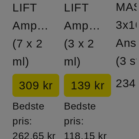
MA
LIFT
LIFT
Ampuller
Ampuller
Ans
(7 x 2
(3 x 2
(3 st
ml)
ml)
234 
309 kr
139 kr
Bedste
Bedste
pris:
pris:
262,65 kr
118,15 kr