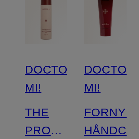
DOCTOR
DOCTOR
MI!
MI!
THE
FORNYE
PROTECTING
HÅNDCR