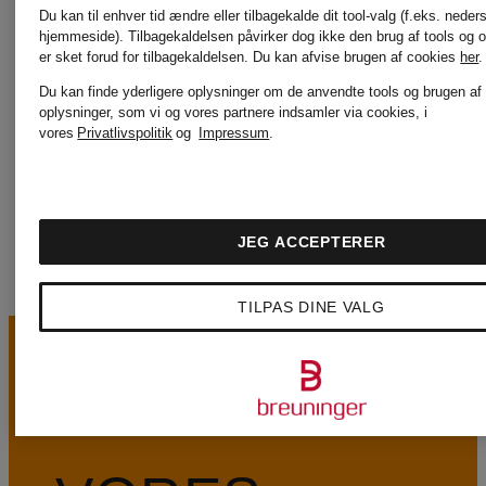
Ribkoff
& Soul
Du kan til enhver tid ændre eller tilbagekalde dit tool-valg (f.eks. neder
hjemmeside). Tilbagekaldelsen påvirker dog ikke den brug af tools og o
er sket forud for tilbagekaldelsen.
Du kan afvise brugen af cookies
her
.
KENNEL &
WELLEN
Du kan finde yderligere oplysninger om de anvendte tools og brugen af
oplysninger, som vi og vores partnere indsamler via cookies, i
vores
Privatlivspolitik
og
Impressum
.
SCHMENGER
JEG ACCEPTERER
TILPAS DINE VALG