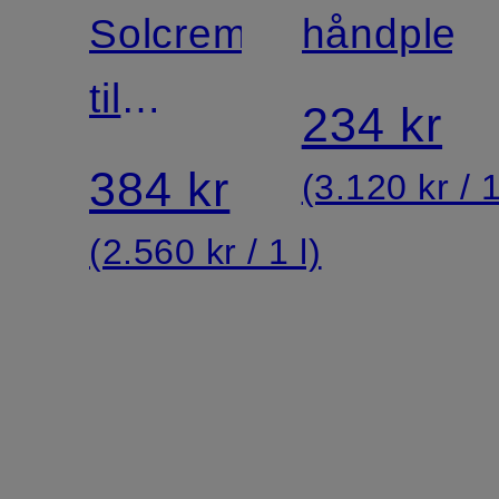
BODY
Solcreme
håndpleje
CREAM
til
234 kr
SPF 50
kroppen
384 kr
(3.120 kr / 1
(2.560 kr / 1 l)