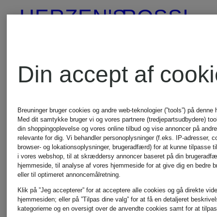
HERZEN'S
ROSSI
ANGELEGENHEIT
RINO &
Din accept af cook
INUIKII
PELLE
Breuninger bruger cookies og andre web-teknologier (”tools”) på denne
Med dit samtykke bruger vi og vores partnere (tredjepartsudbydere) tools
din shoppingoplevelse og vores online tilbud og vise annoncer på andre 
Jellycat
SKIMS
relevante for dig. Vi behandler personoplysninger (f.eks. IP-adresser, c
browser- og lokationsoplysninger, brugeradfærd) for at kunne tilpasse ti
i vores webshop, til at skræddersy annoncer baseret på din brugeradf
hjemmeside, til analyse af vores hjemmeside for at give dig en bedre 
eller til optimeret annoncemålretning.
Joseph
Smith
Klik på ”Jeg accepterer” for at acceptere alle cookies og gå direkte vider
hjemmesiden; eller på ”Tilpas dine valg” for at få en detaljeret beskrive
kategorierne og en oversigt over de anvendte cookies samt for at tilpas