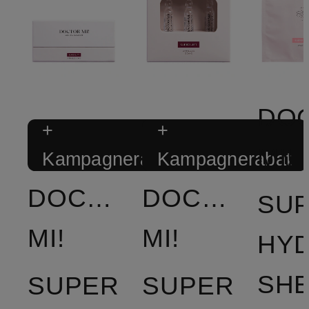
DO
+
+
MI!
Kampagnerabat
Kampagnerabat
DOCTOR
DOCTOR
SU
MI!
MI!
HY
SH
SUPER
SUPER