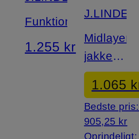
J.LINDE
Funktionsjakke
Midlayer-
1.255 kr
jakke i
blandet
1.065 k
materiale
Bedste pris
905,25 kr
Oprindeligt