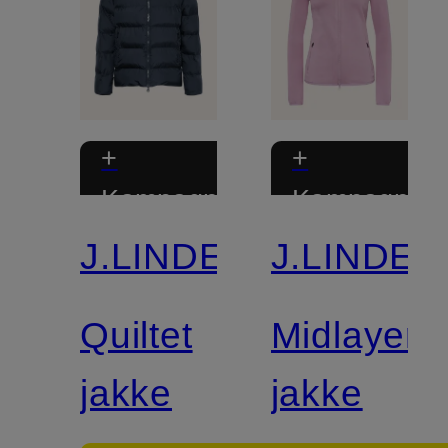
+
+
Kampagnerabat
Kampagnera
J.LINDEBERG
J.LINDE
Quiltet
Midlayer-
jakke
jakke