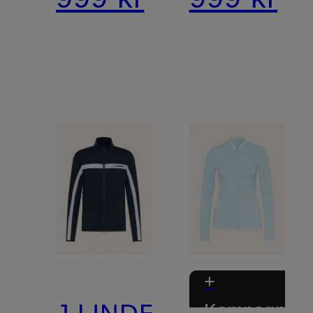
+
J.LINDEBERG
Kampagnera