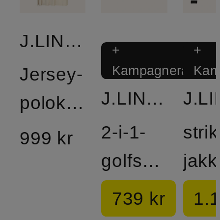
J.LINDEBERG
+
+
Kampagnerabat
Kam
Jersey-
J.LINDEBERG
polokjole
2-i-1-
stri
999 kr
golfshorts
jakk
739 kr
1.1