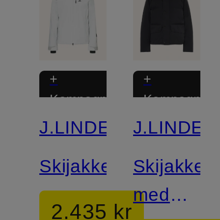
+
+
Kampagnerabat
Kampagnera
J.LINDEBERG
J.LINDE
Skijakke
Skijakke
med
2.435 kr