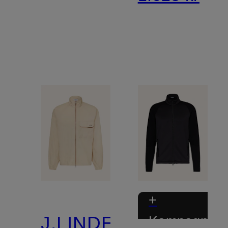
+
J.LINDEBERG
Kampagnera