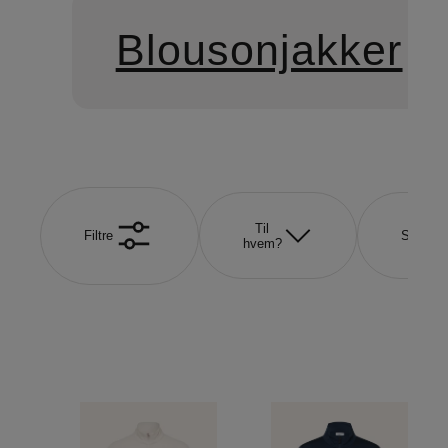
Blousonjakker
Til
Filtre
Størrel
hvem?