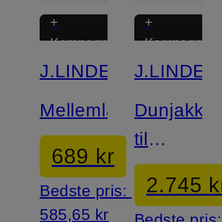
+
+
Kampagnerabat
Kampagnera
J.LINDEBERG
J.LINDE
Mellemlag
Dunjakke
til
689 kr
skiløb
2.745 k
Bedste pris:
585,65 kr
Bedste pris