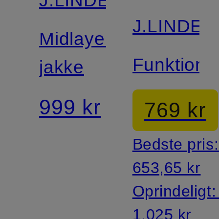
J.LINDE
Midlayer-
Funktions
jakke
999 kr
769 kr
Bedste pris
653,65 kr
Oprindeligt
1.025 kr