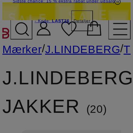
Sidste chance: 15 % ekstra rabat under udsalg
- Kode:
LAST26
Detaljer
GÅ TIL HOVEDINDHOLD
/
/
Mærker
J.LINDEBERG
T
J.LINDEBER
JAKKER
20