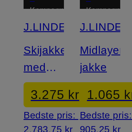
Kampagnerabat
Kampagnera
J.LINDEBERG
J.LINDE
Skijakke
Midlayer-
med
jakke
dunfyld
3.275 kr
1.065 k
Bedste pris:
Bedste pris
2.783,75 kr
905,25 kr