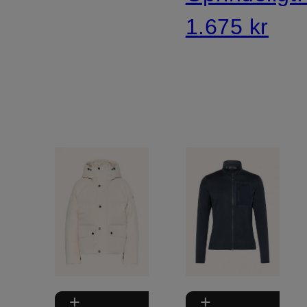
1.675 kr
+
+