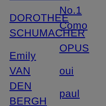
No.1
DOROTHEE
Como
SCHUMACHER
OPUS
Emily
VAN
oui
DEN
paul
BERGH