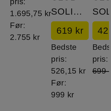
pris:
SOLIDS
1.695,75 kr
Før:
619 kr
42
2.755 kr
Bedste
Beds
pris:
pris:
526,15 kr
699 
Før:
999 kr