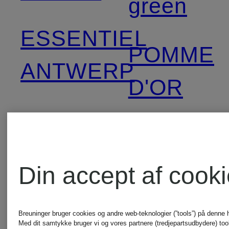
green
ESSENTIEL
POMME
ANTWERP
D'OR
Grace
RAFFAE
HERZEN'S
ROSSI
Din accept af cook
ANGELEGENHEIT
RINO &
Breuninger bruger cookies og andre web-teknologier (”tools”) på denne
Med dit samtykke bruger vi og vores partnere (tredjepartsudbydere) tools