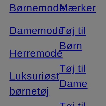
Børnemode
Mærker
Damemode
Tøj til
Børn
Herremode
Tøj til
Luksuriøst
Dame
børnetøj