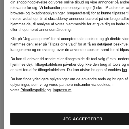
din shoppingoplevelse og vores online tilbud og vise annoncer på andre 
relevante for dig. Vi behandler personoplysninger (f.eks. IP-adresser, c
INUIKII
PELLE
browser- og lokationsoplysninger, brugeradfærd) for at kunne tilpasse ti
i vores webshop, til at skræddersy annoncer baseret på din brugeradf
hjemmeside, til analyse af vores hjemmeside for at give dig en bedre 
eller til optimeret annoncemålretning.
Jellycat
SKIMS
Klik på ”Jeg accepterer” for at acceptere alle cookies og gå direkte vider
hjemmesiden; eller på ”Tilpas dine valg” for at få en detaljeret beskrive
kategorierne og en oversigt over de anvendte cookies samt for at tilpas
Du kan til enhver tid ændre eller tilbagekalde dit tool-valg (f.eks. neder
Joseph
Smith
hjemmeside). Tilbagekaldelsen påvirker dog ikke den brug af tools og o
er sket forud for tilbagekaldelsen.
Du kan afvise brugen af cookies
her
.
Du kan finde yderligere oplysninger om de anvendte tools og brugen af
Ribkoff
& Soul
oplysninger, som vi og vores partnere indsamler via cookies, i
vores
Privatlivspolitik
og
Impressum
.
KENNEL &
WELLEN
JEG ACCEPTERER