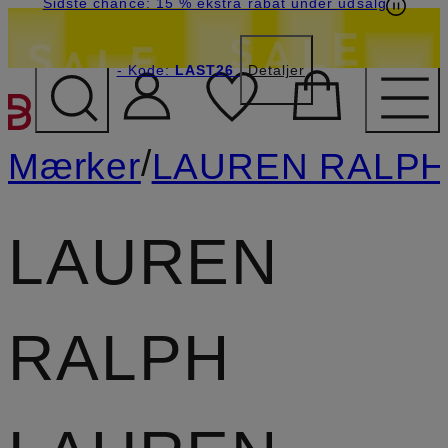
Sidste chance: 15 % ekstra rabat under udsalg
- Kode:
LAST26
Detaljer
GÅ TIL HOVEDINDHOLD
/
Mærker
LAUREN RALPH
LAUREN
RALPH