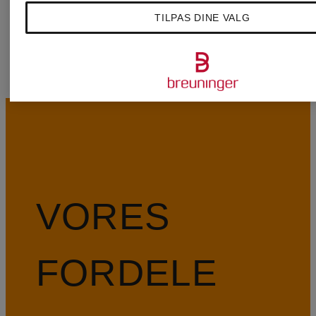
SCHMENGER
TILPAS DINE VALG
VORES
FORDELE