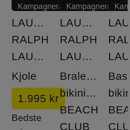
Kampagnerabat
Kampagnerabat
Kam
LAUREN
LAUREN
LA
RALPH
RALPH
RA
LAUREN
LAUREN
Kjole
Bralette-
Basi
bikinitop
biki
1.995 kr
BEACH
BE
Bedste
CLUB
CL