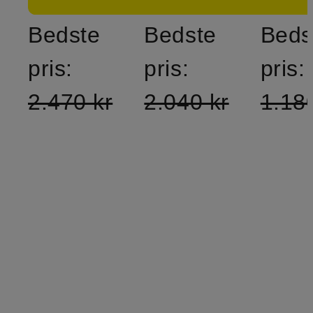
Bedste
Bedste
Beds
pris:
pris:
pris:
2.470 kr
2.040 kr
1.18