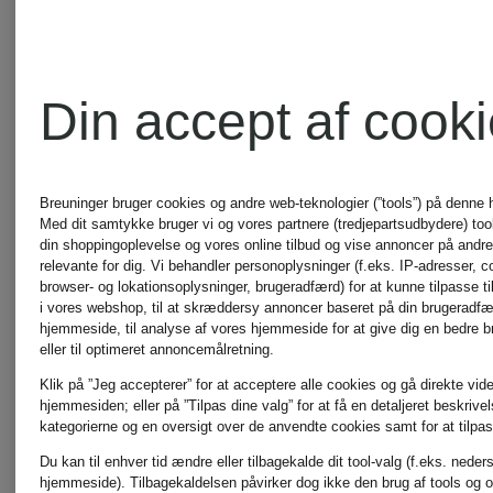
MILANO
CAMBIO
ITALY
Din accept af cook
CARTOON
monari
Breuninger bruger cookies og andre web-teknologier (”tools”) på denne
Med dit samtykke bruger vi og vores partnere (tredjepartsudbydere) tools
CINQUE
din shoppingoplevelse og vores online tilbud og vise annoncer på andre 
relevante for dig. Vi behandler personoplysninger (f.eks. IP-adresser, c
MORE
browser- og lokationsoplysninger, brugeradfærd) for at kunne tilpasse ti
i vores webshop, til at skræddersy annoncer baseret på din brugeradf
hjemmeside, til analyse af vores hjemmeside for at give dig en bedre 
comma
&
eller til optimeret annoncemålretning.
Klik på ”Jeg accepterer” for at acceptere alle cookies og gå direkte vider
hjemmesiden; eller på ”Tilpas dine valg” for at få en detaljeret beskrive
MORE
kategorierne og en oversigt over de anvendte cookies samt for at tilpas
DEMELLIER
Du kan til enhver tid ændre eller tilbagekalde dit tool-valg (f.eks. neder
hjemmeside). Tilbagekaldelsen påvirker dog ikke den brug af tools og o