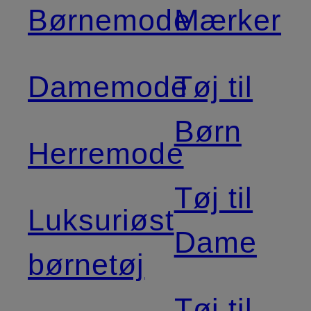
Børnemode
Mærker
Damemode
Tøj til
Børn
Herremode
Tøj til
Luksuriøst
Dame
børnetøj
Tøj til