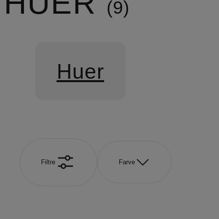
HUER
9
Huer
Filtre
Farve