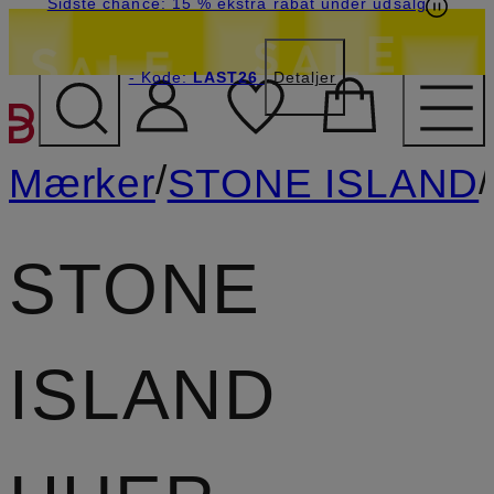
Sidste chance: 15 % ekstra rabat under udsalg
- Kode:
LAST26
Detaljer
GÅ TIL HOVEDINDHOLD
/
/
Mærker
STONE ISLAND
STONE
ISLAND