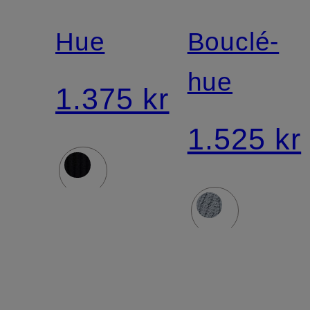
Hue
Bouclé-
hue
1.375 kr
1.525 kr