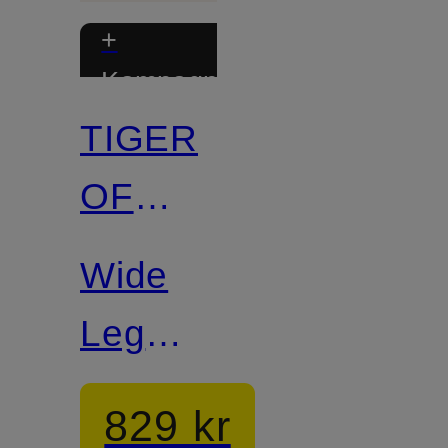
+
Kampagnerabat
TIGER
OF
SWEDEN
Wide
Leg
Jeans
829 kr