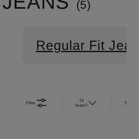
JEANS
5
Regular Fit Jea
Til
Filtre
Størrel
hvem?