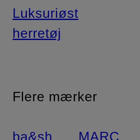
Luksuriøst
herretøj
Flere mærker
ba&sh
MARC