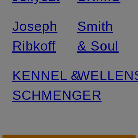
Joseph
Smith
Ribkoff
& Soul
KENNEL &
WELLEN
SCHMENGER