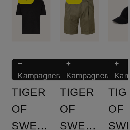
+
+
+
Kampagnerabat
Kampagnerabat
Kam
TIGER
TIGER
TIG
OF
OF
OF
SWEDEN
SWEDEN