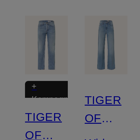
+
TIGER
Kampagnerabat
TIGER
OF
OF
SWEDEN