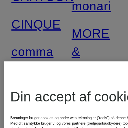
monari
CINQUE
MORE
comma
&
MORE
DEMELLIER
Din accept af cook
No.1
DOROTHEE
Como
Breuninger bruger cookies og andre web-teknologier (”tools”) på denne
SCHUMACHER
Med dit samtykke bruger vi og vores partnere (tredjepartsudbydere) tools