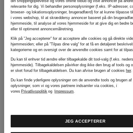
din shoppingoplevelse og vores online tilbud og vise annoncer på andre 
relevante for dig. Vi behandler personoplysninger (f.eks. IP-adresser, c
OPUS
browser- og lokationsoplysninger, brugeradfærd) for at kunne tilpasse ti
i vores webshop, til at skræddersy annoncer baseret på din brugeradf
Emily
hjemmeside, til analyse af vores hjemmeside for at give dig en bedre 
eller til optimeret annoncemålretning.
Klik på ”Jeg accepterer” for at acceptere alle cookies og gå direkte vider
VAN
oui
hjemmesiden; eller på ”Tilpas dine valg” for at få en detaljeret beskrive
kategorierne og en oversigt over de anvendte cookies samt for at tilpas
DEN
Du kan til enhver tid ændre eller tilbagekalde dit tool-valg (f.eks. neder
hjemmeside). Tilbagekaldelsen påvirker dog ikke den brug af tools og o
paul
er sket forud for tilbagekaldelsen.
Du kan afvise brugen af cookies
her
.
BERGH
Du kan finde yderligere oplysninger om de anvendte tools og brugen af
oplysninger, som vi og vores partnere indsamler via cookies, i
green
vores
Privatlivspolitik
og
Impressum
.
ESSENTIEL
POMME
JEG ACCEPTERER
ANTWERP