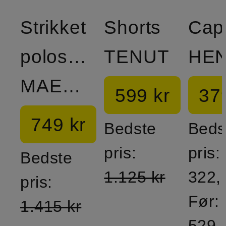
Strikket
Shorts
Cap
poloshirt
TENUT
HE
MAELON
599 kr
37
749 kr
Bedste
Beds
pris:
pris:
Bedste
1.125 kr
322,
pris:
Før:
1.415 kr
529 