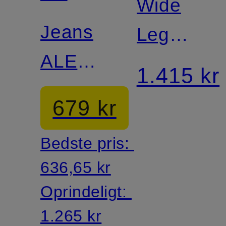
Wide
SWEDEN
Jeans
Leg
ALEC
Jeans
1.415 kr
WELLS
KINNE
679 kr
Regular
Bedste pris:
Fit
636,65 kr
Oprindeligt:
1.265 kr