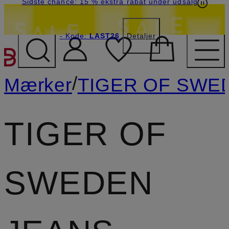
Sidste chance: 15 % ekstra rabat under udsalg
- Kode:
LAST26
Detaljer
GÅ TIL HOVEDINDHOLD
/
Mærker
TIGER OF SWE
TIGER OF
SWEDEN