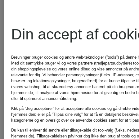
ANGELEGENHEIT
RINO &
Din accept af cook
INUIKII
PELLE
Breuninger bruger cookies og andre web-teknologier (”tools”) på denne
Med dit samtykke bruger vi og vores partnere (tredjepartsudbydere) tools
Jellycat
SKIMS
din shoppingoplevelse og vores online tilbud og vise annoncer på andre 
relevante for dig. Vi behandler personoplysninger (f.eks. IP-adresser, c
browser- og lokationsoplysninger, brugeradfærd) for at kunne tilpasse ti
i vores webshop, til at skræddersy annoncer baseret på din brugeradf
hjemmeside, til analyse af vores hjemmeside for at give dig en bedre 
Joseph
Smith
eller til optimeret annoncemålretning.
Klik på ”Jeg accepterer” for at acceptere alle cookies og gå direkte vider
Ribkoff
& Soul
hjemmesiden; eller på ”Tilpas dine valg” for at få en detaljeret beskrive
kategorierne og en oversigt over de anvendte cookies samt for at tilpas
Du kan til enhver tid ændre eller tilbagekalde dit tool-valg (f.eks. neder
hjemmeside). Tilbagekaldelsen påvirker dog ikke den brug af tools og o