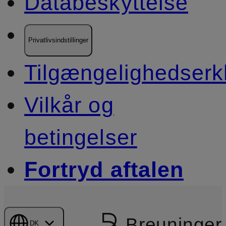
Databeskyttelse
Privatlivsindstillinger
Tilgængelighedserk
Vilkår og
betingelser
Fortryd aftalen
Breuninger
DK