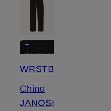
+
Kampagnerabat
WRSTBHVR
Chino
JANOSH