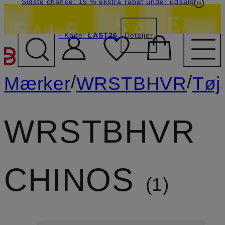
Sidste chance: 15 % ekstra rabat under udsalg
- Kode:
LAST26
Detaljer
GÅ TIL HOVEDINDHOLD
/
/
Mærker
WRSTBHVR
Tøj
WRSTBHVR
CHINOS
1