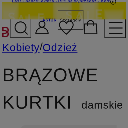
Last Chance: ekstra -15% na wyprzedaż
- Kod:
LAST26
Szczegóły
PRZEJDŹ DO GŁÓWNEJ 
/
Kobiety
Odzież
BRĄZOWE
KURTKI
damskie