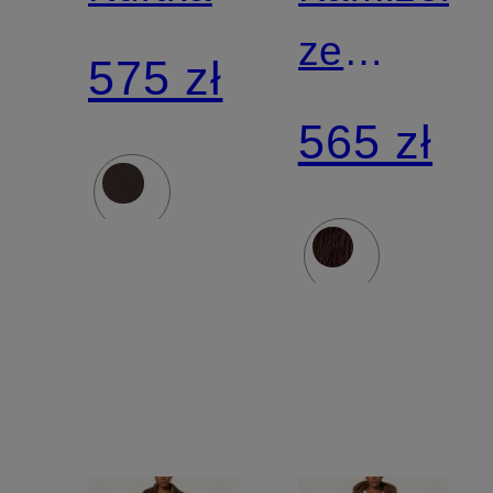
ze
575 zł
sztuczne
565 zł
futra