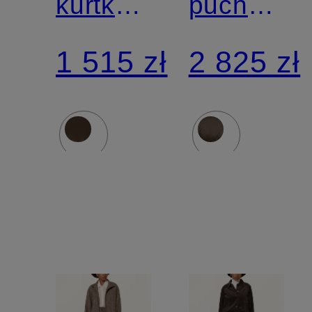
kurtka
puchowa
puchowa
KILLIN
1 515 zł
2 825 zł
CHARME