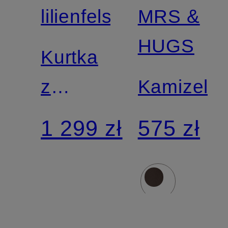
lilienfels
MRS &
HUGS
Kurtka
z
Kamizelk
sztucznego
1 299 zł
575 zł
futra,
dwustronna