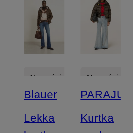
Nowości
Nowości
Blauer
PARAJU
Z
certyfikatem
Lekka
Kurtka