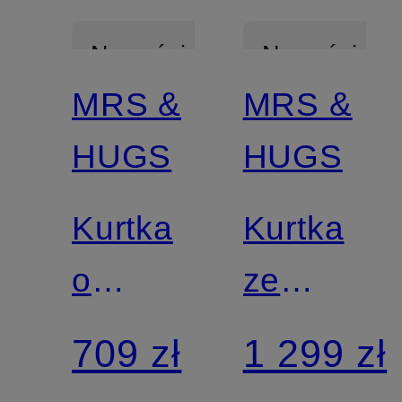
Nowości
Nowości
MRS &
MRS &
HUGS
HUGS
Kurtka
Kurtka
o
ze
wyglądzie
sztuczne
709 zł
1 299 zł
skóry
futra