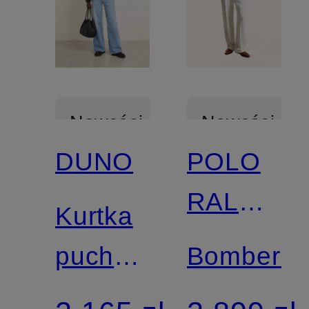
Nowości
Nowości
DUNO
POLO
RALPH
Kurtka
LAUREN
puchowa
Bomberk
PEGGIE