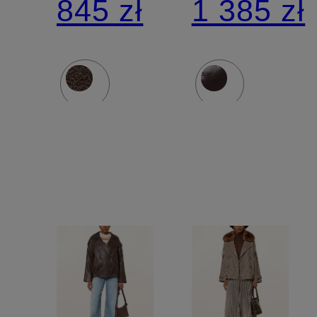
845 zł
1 385 zł
materiału
z
odpinany
kapturem