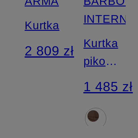
ARMA
BARBOU
INTERNA
Kurtka
Kurtka
2 809 zł
pikowana
CYRUS
1 485 zł
z
sztuczny
futrem