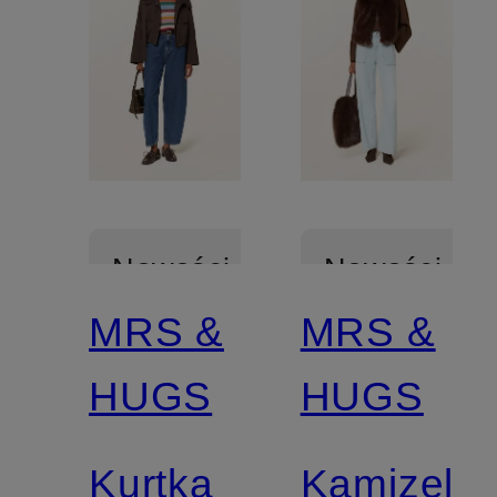
Nowości
Nowości
MRS &
MRS &
Z
HUGS
HUGS
certyfikatem
Kurtka
Kamizelk