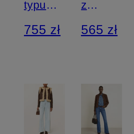
typu
z
blouson
sztruksu
755 zł
565 zł