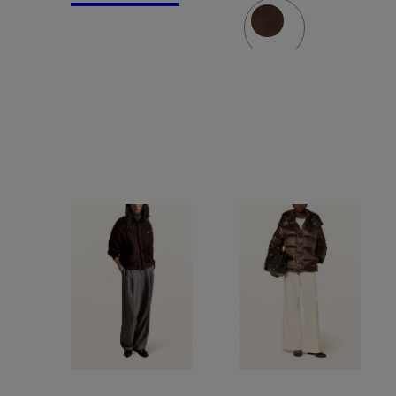
skóry z
sztucznym
futrem