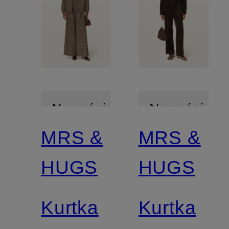
Nowości
Nowości
MRS &
MRS &
Z
Z
HUGS
HUGS
certyfikatem
certyfikatem
Kurtka
Kurtka