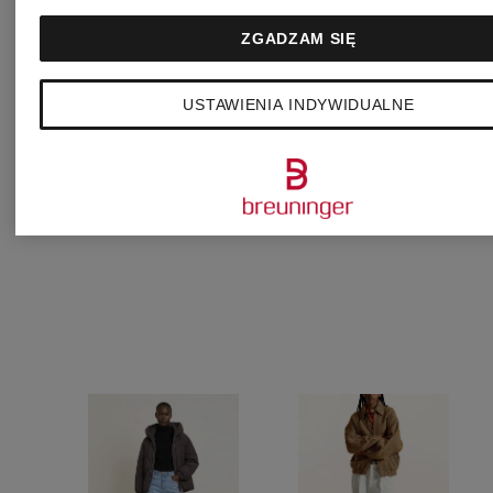
ze
Kurtka
ZGADZAM SIĘ
sztucznego
pudełkow
USTAWIENIA INDYWIDUALNE
865 zł
futra
z
435 zł
LEO
efektem
skóry