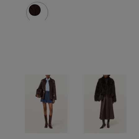
odpinany
kapturem