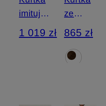
imitująca
ze
skórę
sztuczne
1 019 zł
865 zł
futra