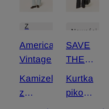
Z
Nowości
certyfikatem
American
SAVE
Z
Vintage
THE
certyfikatem
DUCK
Kamizelka
Kurtka
z
pikowana
pluszowego
COSMAR