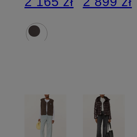
2 165 zł
2 899 zł