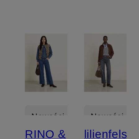
Nowości
Nowości
RINO &
lilienfels