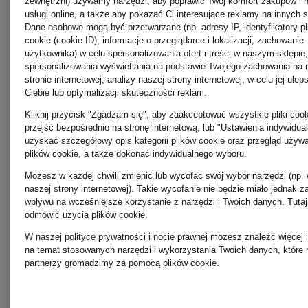
zewnętrzni) używamy narzędzi, aby poprawić Twój komfort zakupów i 
usługi online, a także aby pokazać Ci interesujące reklamy na innych s
Dane osobowe mogą być przetwarzane (np. adresy IP, identyfikatory p
cookie (cookie ID), informacje o przeglądarce i lokalizacji, zachowanie
użytkownika) w celu spersonalizowania ofert i treści w naszym sklepie,
spersonalizowania wyświetlania na podstawie Twojego zachowania na 
stronie internetowej, analizy naszej strony internetowej, w celu jej ulep
Ciebie lub optymalizacji skuteczności reklam.
Kliknij przycisk "Zgadzam się", aby zaakceptować wszystkie pliki cook
przejść bezpośrednio na stronę internetową, lub "Ustawienia indywidua
uzyskać szczegółowy opis kategorii plików cookie oraz przegląd używ
plików cookie, a także dokonać indywidualnego wyboru.
Możesz w każdej chwili zmienić lub wycofać swój wybór narzędzi (np.
naszej strony internetowej). Takie wycofanie nie będzie miało jednak 
Nowości
Nowości
wpływu na wcześniejsze korzystanie z narzędzi i Twoich danych.
Tutaj
odmówić użycia plików cookie
.
lilienfels
darling
W naszej
polityce prywatności
i
nocie prawnej
możesz znaleźć więcej i
na temat stosowanych narzędzi i wykorzystania Twoich danych, które 
partnerzy gromadzimy za pomocą plików cookie.
harbour
Kurtka