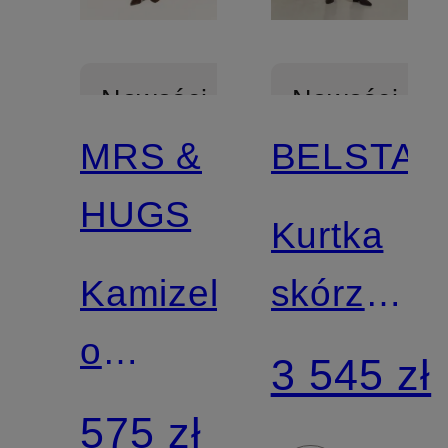
Nowości
Nowości
MRS &
BELSTAF
HUGS
Kurtka
Kamizelka
skórzana
o
MOLLISO
3 545 zł
wyglądzie
575 zł