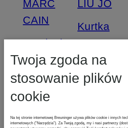
MARC
LIU JO
CAIN
Kurtka
Kamizelka
ze
Twoja zgoda na
ze
sztuczne
1 489 zł
sztucznego
futra
stosowanie plików
1 719 zł
futra z
cookie
mieszanki
Na tej stronie internetowej Breuninger używa plików cookie i innych tec
materiałów
internetowych ("Narzędzia"). Za Twoją zgodą, my i nasi partnerzy (dos