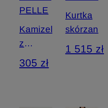
PELLE
Kurtka
Kamizelka
skórzana
z
1 515 zł
dzianiny
305 zł
ELONA