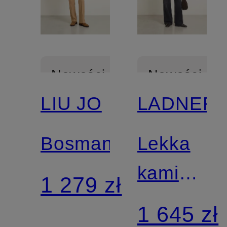
Nowości
Nowości
LIU JO
LADNERI
Bosmanka
Lekka
kamizelka
1 279 zł
puchowa
1 645 zł