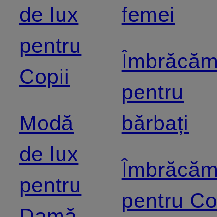
de lux
femei
pentru
Îmbrăcăm
Copii
pentru
Modă
bărbați
de lux
Îmbrăcăm
pentru
pentru Co
Damă