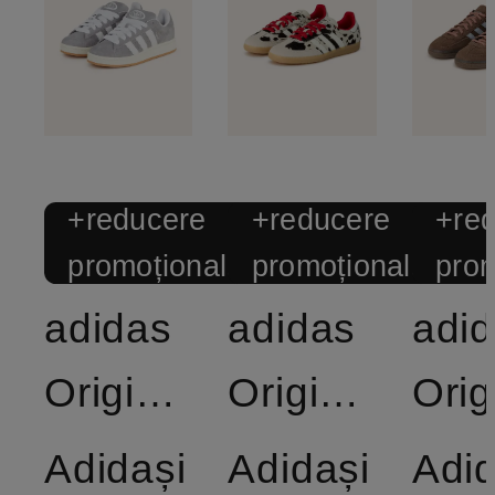
+reducere
+reducere
+re
promoțională
promoțională
prom
adidas
adidas
adi
Originals
Originals
Adidași
Adidași
Adid