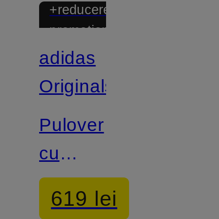
+reducere
promoțională
adidas
Certificat
Originals
Pulover
cu
guler
619 lei
înalt