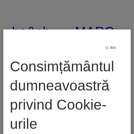
ba&sh
MARC
AUREL
RO
BIRKENSTOCK
Consimțământul
MARC
dumneavoastră
Buena
CAIN
privind Cookie-
Vista
urile
MILANO