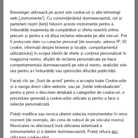
CAMBIO
ITALY
Breuninger utilizează pe acest site cookie-uri și alte tehnologii
web („instrumente”). Cu consimțământul dumneavoastră, noi și
partenerii noștri (terți) folosim aceste instrumente pentru a
CARTOON
îmbunătăți experiența de cumpărături și oferta noastră online,
precum și pentru a vă afișa reclame relevante pe alte site-uri. Pot
monari
fi prelucrate date cu caracter personal (de exemplu: adrese IP, ID
cookie, informații despre browser și locație, comportamentul
utilizatorului) în scopul oferirii de oferte și conținut personalizat în
CINQUE
magazinul nostru, afișării de reclame personalizate pe baza
comportamentului dumneavoastră pe site-ul nostru, analizării site-
MORE
ului pentru a-l îmbunătăți sau optimizării difuzării publicității.
Faceți clic pe „Sunt de acord“ pentru a accepta toate Cookie-urile
comma
&
și a naviga direct către website; sau pe „Setări individualizate“,
pentru a primi o descriere detaliată a categoriilor de cookie-uri, o
prezentare generală a cookie-urilor utilizate și pentru a face o
selecție personalizată.
MORE
Puteți modifica sau revoca ulterior selecția instrumentelor în orice
DEMELLIER
moment (de exemplu, din zona de subsol de pe site-ului nostru).
Revocarea nu afectează însă utilizarea anterioară a
instrumentelor și a datelor dumneavoastră.
Puteți refuza
aici
utilizarea cookie-urilor.