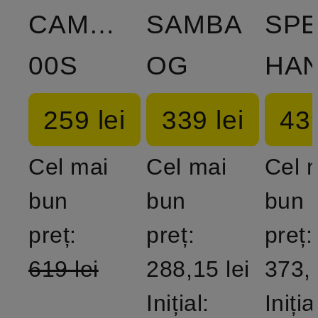
CAMPUS
SAMBA
SPE
00S
OG
259 lei
339 lei
439
Cel mai
Cel mai
Cel 
bun
bun
bun
preț:
preț:
preț:
619 lei
288,15 lei
373,1
Inițial:
Iniția