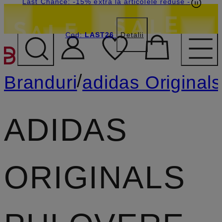
Last Chance: -15% extra la articolele reduse
-
Cod:
LAST26
Detalii
SARI LA CONȚINUTUL PR
/
Branduri
adidas Originals
ADIDAS
ORIGINALS