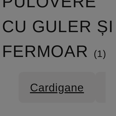
PULOVERE
CU GULER ȘI
FERMOAR
1
Cardigane
P