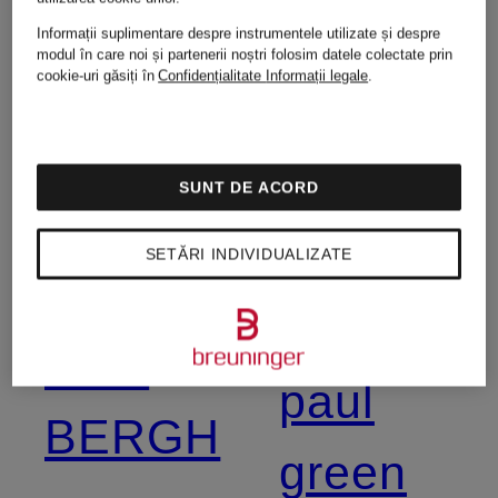
No.1
DOROTHEE
Informații suplimentare despre instrumentele utilizate și despre
modul în care noi și partenerii noștri folosim datele colectate prin
Como
cookie-uri găsiți în
Confidențialitate
Informații legale
.
SCHUMACHER
OPUS
SUNT DE ACORD
Emily
SETĂRI INDIVIDUALIZATE
VAN
oui
DEN
paul
BERGH
green