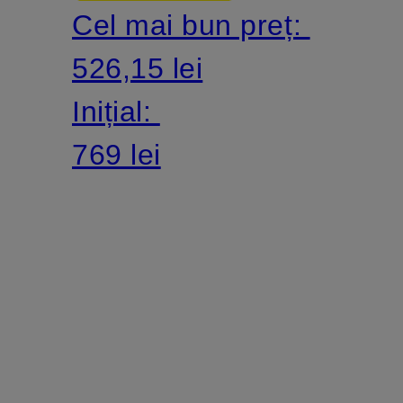
Cel mai bun preț:
PREMIUM
526,15 lei
3S
Inițial:
769 lei