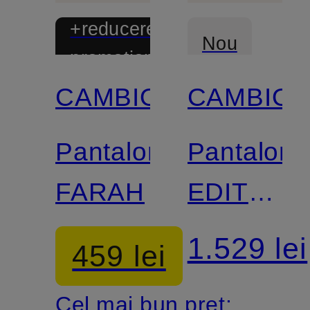
+reducere
Nou
promoțională
CAMBIO
CAMBIO
Pantaloni
Pantaloni
FARAH
EDITA
cu
1.529 lei
459 lei
aspect
Cel mai bun preț: