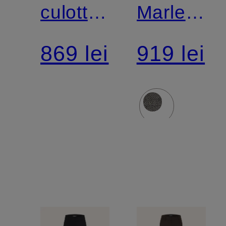
culotte
Marlene
CALIFORNIA
AMELIE
869 lei
919 lei