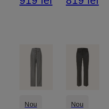
919 lei
819 lei
KRYSTAL
Nou
Nou