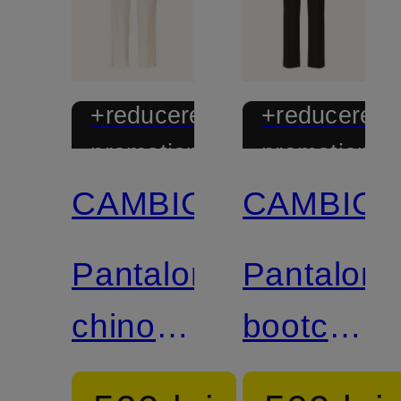
+reducere
+reducere
promoțională
promoțional
CAMBIO
CAMBIO
Pantaloni
Pantaloni
chino
bootcut
KRYSTAL
FARAH