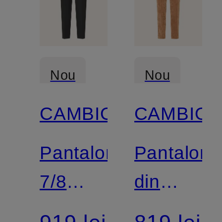
Nou
Nou
CAMBIO
CAMBIO
Pantaloni
Pantaloni
7/8
din
KRYSTAL
velur