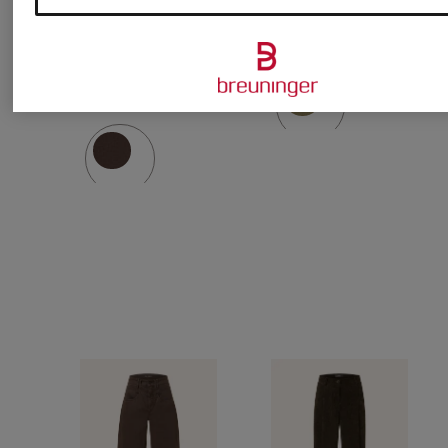
819 lei
FARAH
919 lei