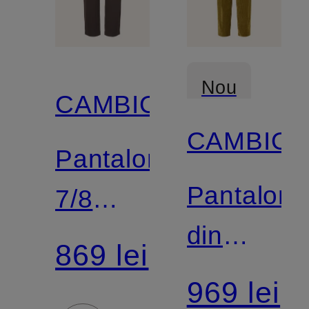
Nou
CAMBIO
CAMBIO
Pantaloni
Pantaloni
7/8
din
ELIN
869 lei
velur
din
969 lei