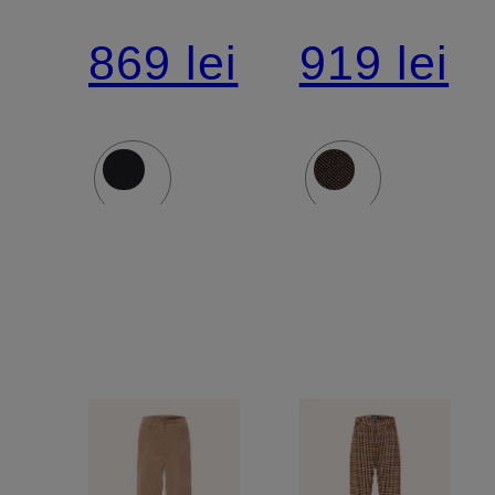
GRACE
AMELIE
869 lei
919 lei