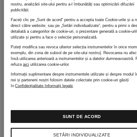
nostru, analizării site-ului pentru a-l îmbunătăți sau optimizării difuzării
publicității.
Faceți clic pe „Sunt de acord“ pentru a accepta toate Cookie-urile și a 
direct către website; sau pe „Setări individualizate“, pentru a primi o de
detaliată a categoriilor de cookie-uri, o prezentare generală a cookie-uril
utilizate și pentru a face o selecție personalizată.
Puteți modifica sau revoca ulterior selecția instrumentelor în orice mo
exemplu, din zona de subsol de pe site-ului nostru). Revocarea nu afe
însă utilizarea anterioară a instrumentelor și a datelor dumneavoastră.
Nou
refuza
aici
utilizarea cookie-urilor.
CAMBIO
Informații suplimentare despre instrumentele utilizate și despre modul î
noi și partenerii noștri folosim datele colectate prin cookie-uri găsiți
CAMBIO
în
Confidențialitate
Informații legale
.
Pantaloni
Pantaloni
ODELE
SUNT DE ACORD
bootcut
SETĂRI INDIVIDUALIZATE