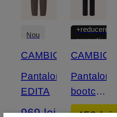
+reducere
Nou
promoțional
CAMBIO
CAMBIO
Pantaloni
Pantaloni
EDITA
bootcut
FARAH
969 lei
459 lei