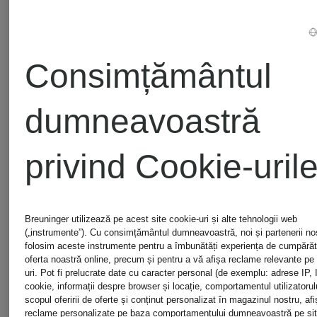
Cel mai bun
Consimțământul
869 lei
dumneavoastră
privind Cookie-uril
Breuninger utilizează pe acest site cookie-uri și alte tehnologii web
(„instrumente”). Cu consimțământul dumneavoastră, noi și partenerii noștr
folosim aceste instrumente pentru a îmbunătăți experiența de cumpărătu
oferta noastră online, precum și pentru a vă afișa reclame relevante pe a
uri. Pot fi prelucrate date cu caracter personal (de exemplu: adrese IP, 
cookie, informații despre browser și locație, comportamentul utilizatorulu
scopul oferirii de oferte și conținut personalizat în magazinul nostru, afi
reclame personalizate pe baza comportamentului dumneavoastră pe sit