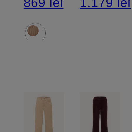
869 lei
1.179 lei
din
FAMOUS
velur