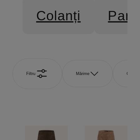
Colanți
Pant
Filtru
Mărime
Culoar