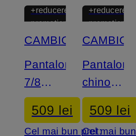
+reducere
+reducere
promoțională
promoțional
CAMBIO
CAMBIO
Pantaloni
Pantaloni
7/8
chino
CARA
KRYSTAL
509 lei
509 lei
Cel mai bun preț:
Cel mai bun