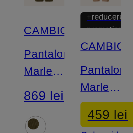
+reducere
CAMBIO
promoțional
CAMBIO
Pantaloni
Pantaloni
Marlene
Marlene
AMELIE
869 lei
MIRA
din
459 lei
din in
velur