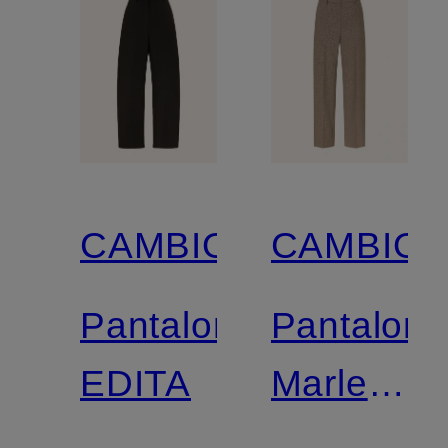
CAMBIO
CAMBIO
Pantaloni
Pantaloni
EDITA
Marlene
AMELIE