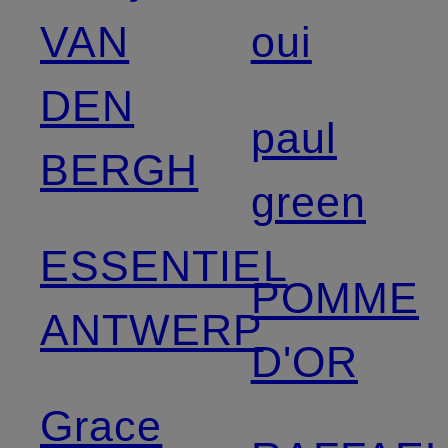
VAN
oui
DEN
paul
BERGH
green
ESSENTIEL
POMME
ANTWERP
D'OR
Grace