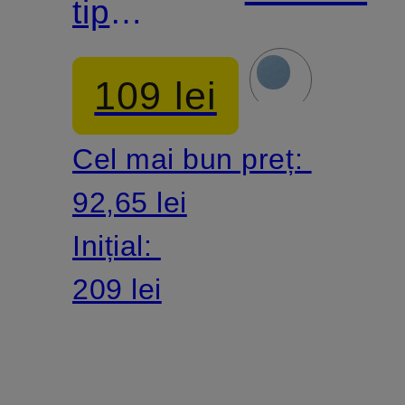
tip
găleată
109 lei
Cel mai bun preț:
92,65 lei
Inițial:
209 lei