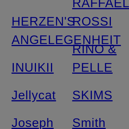
RAFFAE
HERZEN'S
ROSSI
ANGELEGENHEIT
RINO &
INUIKII
PELLE
Jellycat
SKIMS
Joseph
Smith