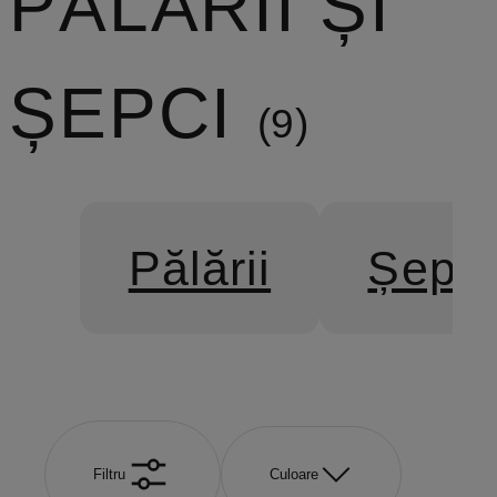
PĂLĂRII ȘI
ȘEPCI
9
Pălării
Șepci
Filtru
Culoare