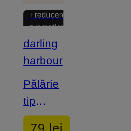
+reducere
promoțională
darling
harbour
Pălărie
tip
găleată
79 lei