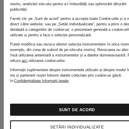
nostru, analizării site-ului pentru a-l îmbunătăți sau optimizării difuzării
Modă
bărbați
publicității.
Faceți clic pe „Sunt de acord“ pentru a accepta toate Cookie-urile și a 
de lux
direct către website; sau pe „Setări individualizate“, pentru a primi o de
detaliată a categoriilor de cookie-uri, o prezentare generală a cookie-uril
Îmbrăcăm
utilizate și pentru a face o selecție personalizată.
pentru
Puteți modifica sau revoca ulterior selecția instrumentelor în orice mo
exemplu, din zona de subsol de pe site-ului nostru). Revocarea nu afe
pentru Co
însă utilizarea anterioară a instrumentelor și a datelor dumneavoastră.
Damă
refuza
aici
utilizarea cookie-urilor.
Informații suplimentare despre instrumentele utilizate și despre modul î
noi și partenerii noștri folosim datele colectate prin cookie-uri găsiți
Îmbrăcăm
în
Confidențialitate
Informații legale
.
Modă
pentru fe
pentru
SUNT DE ACORD
bărbaț
SETĂRI INDIVIDUALIZATE