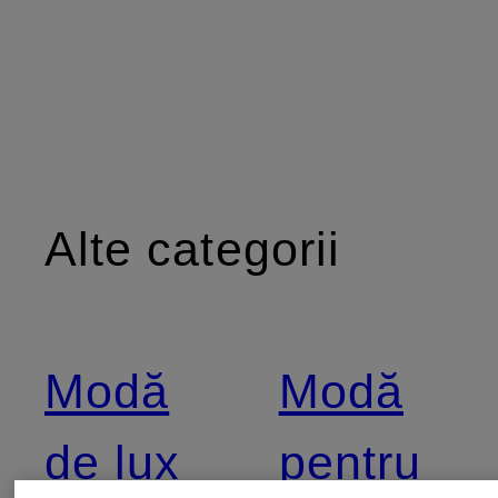
Alte categorii
Modă
Modă
de lux
pentru