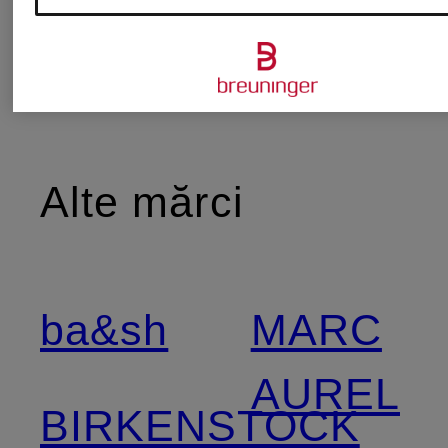
Alte mărci
ba&sh
MARC
AUREL
BIRKENSTOCK