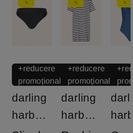
+reducere
+reducere
+re
promoțională
promoțională
prom
darling
darling
darl
harbour
harbour