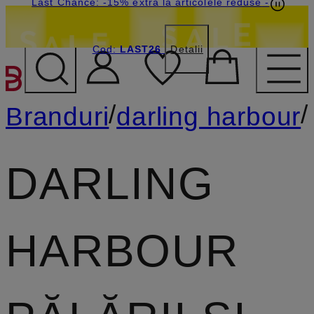
Last Chance: -15% extra la articolele reduse
-
Cod:
LAST26
Detalii
SARI LA CONȚINUTUL PR
/
/
Branduri
darling harbour
DARLING
HARBOUR