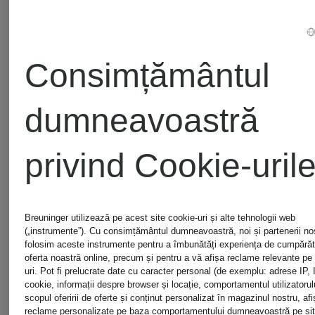
pentru
copii
bărbat
Consimțământul
Modă
dumneavoastră
Modă
pentru
privind Cookie-uril
de lux
femei
pentru
Breuninger utilizează pe acest site cookie-uri și alte tehnologii web
(„instrumente”). Cu consimțământul dumneavoastră, noi și partenerii noștr
Îmbrăcăm
folosim aceste instrumente pentru a îmbunătăți experiența de cumpărătu
oferta noastră online, precum și pentru a vă afișa reclame relevante pe a
Copii
uri. Pot fi prelucrate date cu caracter personal (de exemplu: adrese IP, 
pentru
cookie, informații despre browser și locație, comportamentul utilizatorulu
scopul oferirii de oferte și conținut personalizat în magazinul nostru, afi
reclame personalizate pe baza comportamentului dumneavoastră pe sit