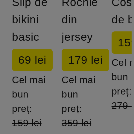
Slip de
Rochie
Cos
bikini
din
de b
basic
jersey
159
69 lei
179 lei
Cel 
bun
Cel mai
Cel mai
preț:
bun
bun
279 l
preț:
preț:
159 lei
359 lei