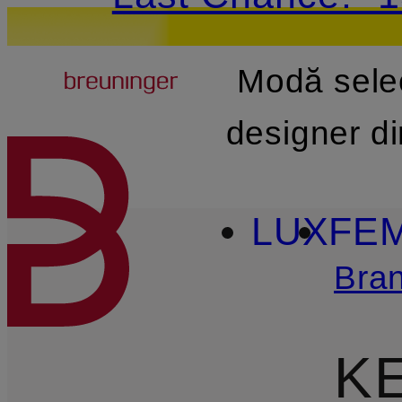
Breuninger
Modă sele
SARI LA CONȚINUTUL PR
designer d
LUX
FE
Bran
K