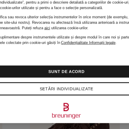
individualizate“, pentru a primi o descriere detaliată a categoriilor de cookie-ur
cookie-urilor utilizate și pentru a face o selecție personalizată.
fica sau revoca ulterior selecția instrumentelor în orice moment (de exemplu,
e site-ului nostru). Revocarea nu afectează însă utilizarea anterioară a instru
mneavoastră.
Puteți refuza
aici
utilizarea cookie-urilor.
suplimentare despre instrumentele utilizate și despre modul în care noi și parte
ele colectate prin cookie-uri găsiți în
Confidențialitate
Informații legale
.
SUNT DE ACORD
SETĂRI INDIVIDUALIZATE