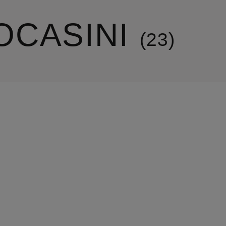
OCASINI
23