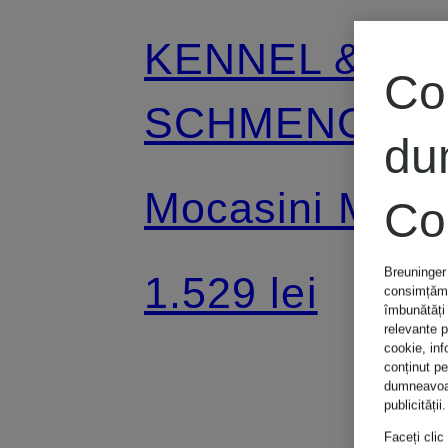
KENNEL &
Co
SCHMENGER
du
Mocasini MILL
Co
Breuninger 
1.529 lei
consimțămân
îmbunătăți 
relevante p
cookie, inf
conținut p
dumneavoast
publicității.
Faceți clic