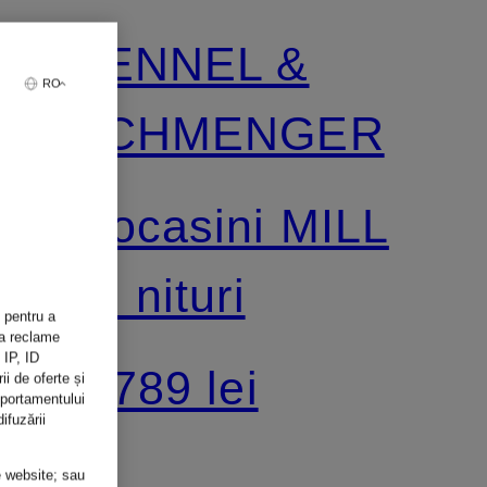
KENNEL &
RO
SCHMENGER
Mocasini MILL
cu nituri
 pentru a
șa reclame
 IP, ID
1.789 lei
ii de oferte și
mportamentului
ifuzării
e website; sau