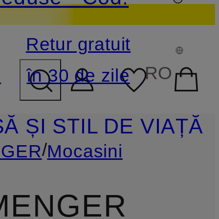
Retur gratuit
PUL DE CĂUTARE
RO
e
în 30 de zile
Ă ȘI STIL DE VIAȚĂ
/
NGER
Mocasini
MENGER