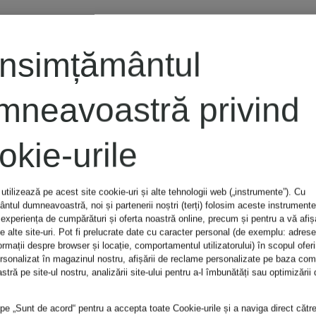
KENNEL &
nsimțământul
SCHMENGER
mneavoastră privind
Mocasini LANA
okie-urile
utilizează pe acest site cookie-uri și alte tehnologii web („instrumente”). Cu
1.679 lei
tul dumneavoastră, noi și partenerii noștri (terți) folosim aceste instrumente
experiența de cumpărături și oferta noastră online, precum și pentru a vă afi
e alte site-uri. Pot fi prelucrate date cu caracter personal (de exemplu: adrese
ormații despre browser și locație, comportamentul utilizatorului) în scopul oferir
ersonalizat în magazinul nostru, afișării de reclame personalizate pe baza co
ră pe site-ul nostru, analizării site-ului pentru a-l îmbunătăți sau optimizării d
 pe „Sunt de acord“ pentru a accepta toate Cookie-urile și a naviga direct cătr