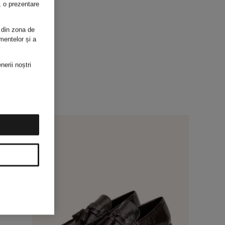
i, o prezentare
 din zona de
mentelor și a
nerii noștri