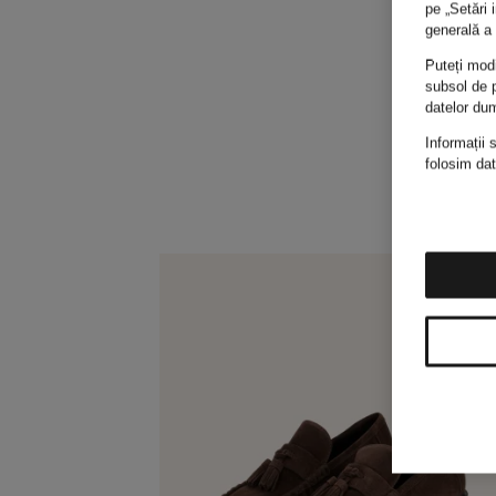
pe „Setări 
generală a 
Puteți modi
subsol de p
datelor du
Informații 
folosim dat