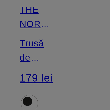
THE
NORTH
FACE
Trusă
de
cosmetice
179 lei