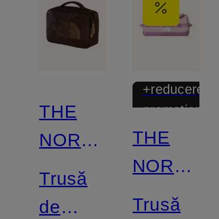
+reducere
THE
promoțional
THE
NORTH
NORTH
FACE
Trusă
FACE
Trusă
de