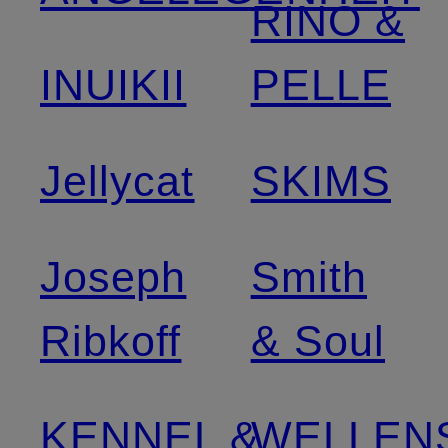
RINO &
INUIKII
PELLE
Jellycat
SKIMS
Joseph
Smith
Ribkoff
& Soul
KENNEL &
WELLEN