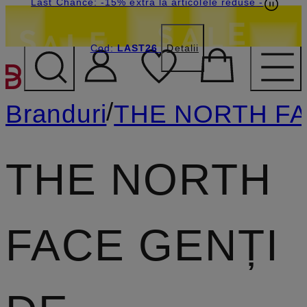
Last Chance: -15% extra la articolele reduse
-
Cod:
LAST26
Detalii
SARI LA CONȚINUTUL PR
/
Branduri
THE NORTH F
THE NORTH
FACE GENȚI