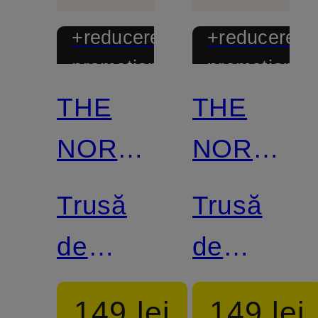
+reducere
+reducere
promoțională
promoțional
THE
THE
NORTH
NORTH
FACE
FACE
Trusă
Trusă
de
de
cosmetice
toaletă
149 lei
149 lei