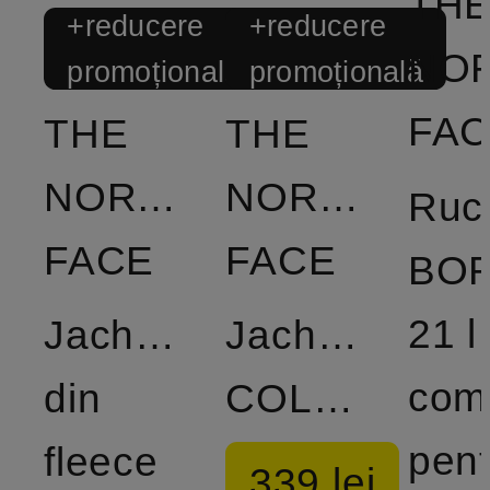
TH
+reducere
+reducere
NO
promoțională
promoțională
FA
THE
THE
NORTH
NORTH
Ruc
FACE
FACE
BOR
21 l
Jacheta
Jacheta
com
din
COLLARED
pent
fleece
339 lei