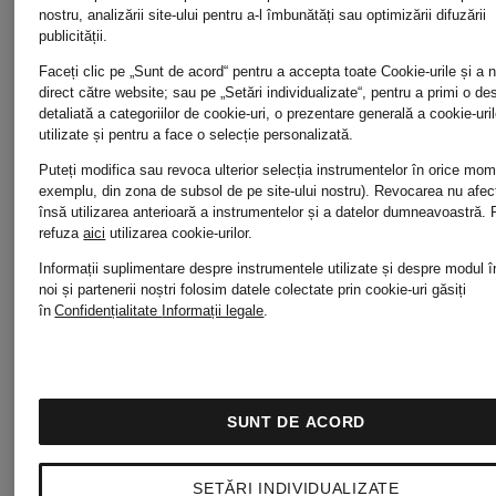
nostru, analizării site-ului pentru a-l îmbunătăți sau optimizării difuzării
Modă
pentru
publicității.
Faceți clic pe „Sunt de acord“ pentru a accepta toate Cookie-urile și a 
direct către website; sau pe „Setări individualizate“, pentru a primi o de
de lux
femei
detaliată a categoriilor de cookie-uri, o prezentare generală a cookie-uril
utilizate și pentru a face o selecție personalizată.
Puteți modifica sau revoca ulterior selecția instrumentelor în orice mo
pentru
exemplu, din zona de subsol de pe site-ului nostru). Revocarea nu afe
Îmbrăcăm
însă utilizarea anterioară a instrumentelor și a datelor dumneavoastră.
refuza
aici
utilizarea cookie-urilor.
Copii
Informații suplimentare despre instrumentele utilizate și despre modul î
pentru
noi și partenerii noștri folosim datele colectate prin cookie-uri găsiți
în
Confidențialitate
Informații legale
.
Modă
bărbați
de lux
SUNT DE ACORD
Îmbrăcăm
SETĂRI INDIVIDUALIZATE