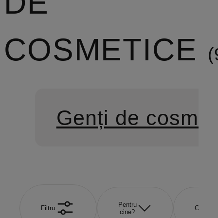
DE
COSMETICE
Genți de cosmet
Pentru
Filtru
Culoare
cine?