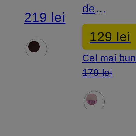
de
cosmetice
219 lei
cosmetice
BASE
129 lei
CAMP
Cel mai bun
VOYAGER
179 lei