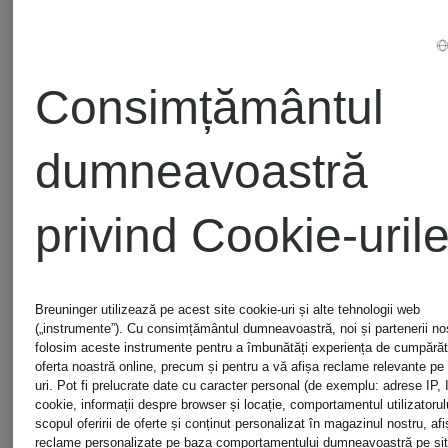
Alte categorii
Consimțământul
dumneavoastră
Modă
Modă
privind Cookie-uril
de lux
pentru
Breuninger utilizează pe acest site cookie-uri și alte tehnologii web
pentru
copii
(„instrumente”). Cu consimțământul dumneavoastră, noi și partenerii noștr
folosim aceste instrumente pentru a îmbunătăți experiența de cumpărătu
oferta noastră online, precum și pentru a vă afișa reclame relevante pe a
bărbat
uri. Pot fi prelucrate date cu caracter personal (de exemplu: adrese IP, 
cookie, informații despre browser și locație, comportamentul utilizatorulu
Modă
scopul oferirii de oferte și conținut personalizat în magazinul nostru, afi
reclame personalizate pe baza comportamentului dumneavoastră pe sit