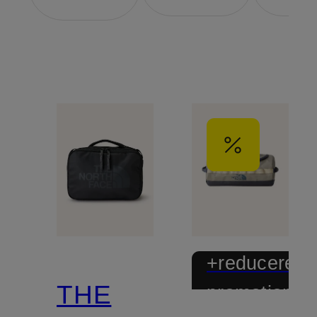
+reducere
THE
promoțional