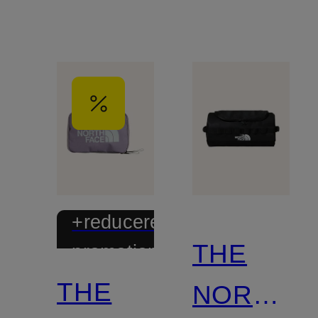
+reducere
THE
promoțională
THE
NORTH