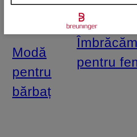
pentru
pentru Co
Damă
Îmbrăcăm
Modă
pentru fe
pentru
bărbaț