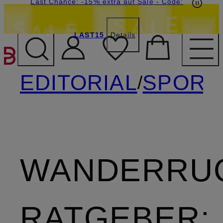
20€-Willkommensgutschein mit Beyond sichern
Last Chance: -15% extra auf Sale
- Code:
LAST15
Details
ZUM HAUPTINHALT ÜBE
EDITORIAL
SPORT
/
WANDERRU
RATGEBER: