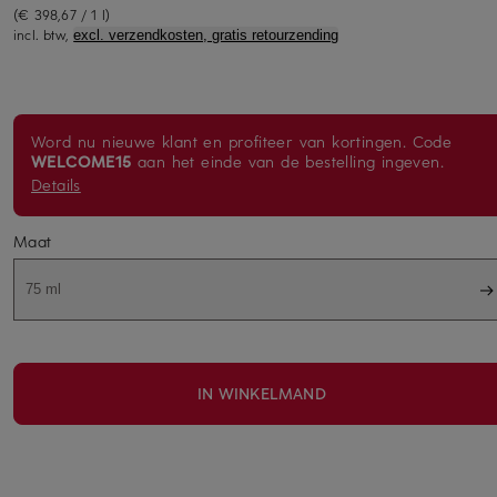
(€ 398,67 / 1 l)
incl. btw,
excl. verzendkosten, gratis retourzending
Word nu nieuwe klant en profiteer van kortingen. Code
WELCOME15
aan het einde van de bestelling ingeven.
Details
Maat
75 ml
IN WINKELMAND