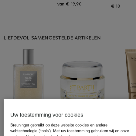
van € 19,90
€ 10
LIEFDEVOL SAMENGESTELDE ARTIKELEN
Uw toestemming voor cookies
TOM FORD BEAUTY
LIGNE ST BARTH
ESTÉE LAU
Breuninger gebruikt op deze website cookies en andere
SOLEIL NEIGE
VISAGE
RE-NUTRIV
webtechnologie ('tools'). Met uw toestemming gebruiken wij en onze
Lichaamsolie
Verrijkte gezichtscrème
Intensieve 