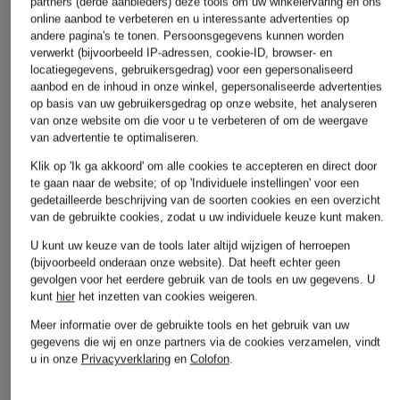
partners (derde aanbieders) deze tools om uw winkelervaring en ons
met mangoboter
handcrème
€ 110
online aanbod te verbeteren en u interessante advertenties op
€ 147,50
€ 96
andere pagina's te tonen. Persoonsgegevens kunnen worden
verwerkt (bijvoorbeeld IP-adressen, cookie-ID, browser- en
locatiegegevens, gebruikersgedrag) voor een gepersonaliseerd
aanbod en de inhoud in onze winkel, gepersonaliseerde advertenties
op basis van uw gebruikersgedrag op onze website, het analyseren
van onze website om die voor u te verbeteren of om de weergave
van advertentie te optimaliseren.
Klik op 'Ik ga akkoord' om alle cookies te accepteren en direct door
te gaan naar de website; of op 'Individuele instellingen' voor een
gedetailleerde beschrijving van de soorten cookies en een overzicht
van de gebruikte cookies, zodat u uw individuele keuze kunt maken.
U kunt uw keuze van de tools later altijd wijzigen of herroepen
Andere categorieën
(bijvoorbeeld onderaan onze website). Dat heeft echter geen
gevolgen voor het eerdere gebruik van de tools en uw gegevens.
U
Betty Barclay
MAC DAYDREAM Jeans
kunt
hier
het inzetten van cookies weigeren.
Gewatteerde jassen
MARC AUREL Truien &
Meer informatie over de gebruikte tools en het gebruik van uw
gegevens die wij en onze partners via de cookies verzamelen, vindt
BLONDE No.8 Jassen
vesten
u in onze
Privacyverklaring
en
Colofon
.
BOGNER Jassen
MARC CAIN Jeans