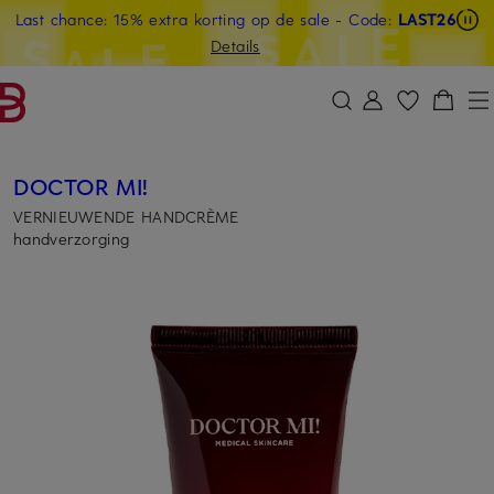
Last chance: 15% extra korting op de sale
- Code:
LAST26
GA NAAR HOOFDINHOUD
GA NAAR ZOEKEN
Details
DOCTOR MI!
VERNIEUWENDE HANDCRÈME
handverzorging