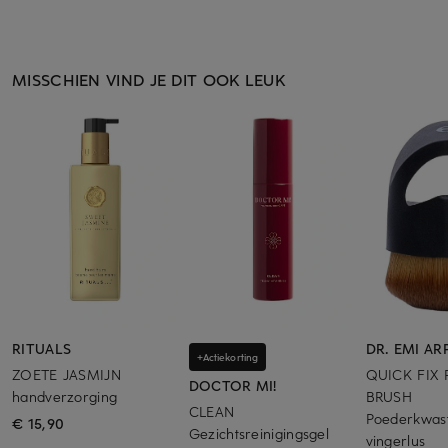
MISSCHIEN VIND JE DIT OOK LEUK
RITUALS
DR. EMI AR
+Actiekorting
ZOETE JASMIJN
QUICK FIX
DOCTOR MI!
handverzorging
BRUSH
CLEAN
Poederkwas
€ 15,90
Gezichtsreinigingsgel
vingerlus