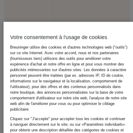
Votre consentement à l'usage de cookies
Breuninger utilise des cookies et d'autres technologies web ("outils")
sur ce site Internet. Avec votre accord, nous et nos partenaires
adidas Originals
(fournisseurs tiers) utilisons des outils pour améliorer votre
+remise promotionnelle
+remise promotionnelle
expérience d'achat et notre offre en ligne et pour vous montrer des
Sneakers BW ARMY
VOILE BLANCHE
AUTRY
publicités intéressantes sur d'autres sites. Les données à caractère
150 €
personnel peuvent être traitées (par ex. adresses IP, ID de cookie,
Baskets MIND 02
Baskets DALLAS à
informations sur le navigateur et la localisation, comportement de
paillettes
175,99 €
l'utilisateur), pour des offres et des contenus personnalisés dans
notre boutique, des annonces personnalisées sur la base de votre
164,99 €
Meilleur prix:
149,59 €
comportement d'utilisateur sur notre site web, l'analyse de notre site
Initialement:
219,99 €
Meilleur prix:
140,24 €
web afin de l'améliorer pour vous ou pour optimiser le ciblage
Initialement:
220 €
publicitaire.
Cliquez sur "J'accepte" pour accepter tous les cookies et continuer
à naviguer directement sur le site; ou sur «Paramètres individuels»
pour obtenir une description détaillée des catégories de cookies et