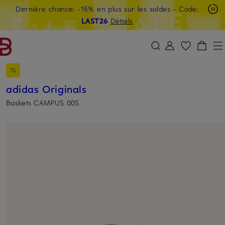
Dernière chance: -15% en plus sur les soldes
- Code:
PASSER AU CONTENU PRINCIPAL
PASSER AU CHAMP DE RECHERCH
LAST26
Détails
adidas Originals
Baskets CAMPUS 00S