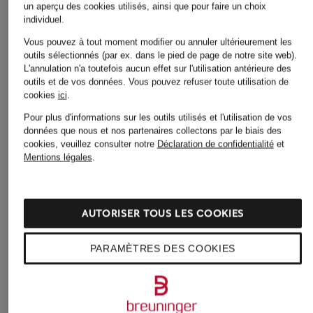
un aperçu des cookies utilisés, ainsi que pour faire un choix
individuel.
Vous pouvez à tout moment modifier ou annuler ultérieurement les
outils sélectionnés (par ex. dans le pied de page de notre site web).
L'annulation n'a toutefois aucun effet sur l'utilisation antérieure des
outils et de vos données.
Vous pouvez refuser toute utilisation de
Autres catégories
cookies
ici
.
Pour plus d'informations sur les outils utilisés et l'utilisation de vos
Bikinis pour Femmes
Robes de mariage civil
données que nous et nos partenaires collectons par le biais des
pour Femmes
Blazers pour Femmes
cookies, veuillez consulter notre
Déclaration de confidentialité
et
Mentions légales
.
Robes de mariage pour
Blouses pour Femmes
Femmes
Cardigans et gilets pour
Robes de soirée pour
Femmes
AUTORISER TOUS LES COOKIES
Femmes
Chaussures business pour
Robes pour Femmes
PARAMÈTRES DES COOKIES
Hommes
Robes pour Femmes
Chaussures pour Femmes
Robes pour Femmes en
Chaussures pour Femmes