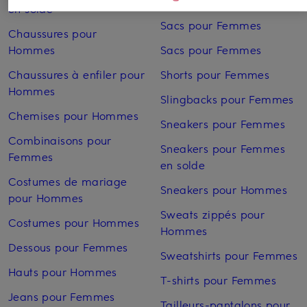
solde
en solde
Sacs pour Femmes
Chaussures pour
Hommes
Sacs pour Femmes
Chaussures à enfiler pour
Shorts pour Femmes
Hommes
Slingbacks pour Femmes
Chemises pour Hommes
Sneakers pour Femmes
Combinaisons pour
Sneakers pour Femmes
Femmes
en solde
Costumes de mariage
Sneakers pour Hommes
pour Hommes
Sweats zippés pour
Costumes pour Hommes
Hommes
Dessous pour Femmes
Sweatshirts pour Femmes
Hauts pour Hommes
T-shirts pour Femmes
Jeans pour Femmes
Tailleurs-pantalons pour