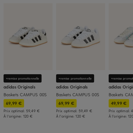
+remise promotionnelle
+remise promotionnelle
+remise promot
adidas Originals
adidas Originals
adidas Origi
Baskets CAMPUS 00S
Baskets CAMPUS 00S
Baskets CA
69,99 €
69,99 €
49,99 €
Prix optimal:
59,49 €
Prix optimal:
59,49 €
Prix optimal:
4
À l'origine:
120 €
À l'origine:
120 €
À l'origine:
12