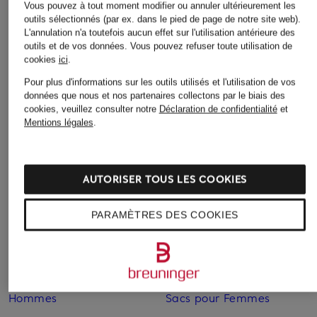
Vous pouvez à tout moment modifier ou annuler ultérieurement les
Autres catégories
outils sélectionnés (par ex. dans le pied de page de notre site web).
L'annulation n'a toutefois aucun effet sur l'utilisation antérieure des
outils et de vos données.
Vous pouvez refuser toute utilisation de
Bikinis pour Femmes
Robes de mariage civil
cookies
ici
.
pour Femmes
Blazers pour Femmes
Pour plus d'informations sur les outils utilisés et l'utilisation de vos
Robes de mariage pour
données que nous et nos partenaires collectons par le biais des
Blouses pour Femmes
Femmes
cookies, veuillez consulter notre
Déclaration de confidentialité
et
Mentions légales
.
Cardigans et gilets pour
Robes de soirée pour
Femmes
Femmes
Chaussures business pour
Robes pour Femmes
AUTORISER TOUS LES COOKIES
Hommes
Robes pour Femmes
Chaussures pour Femmes
PARAMÈTRES DES COOKIES
Robes pour Femmes en
Chaussures pour Femmes
solde
en solde
Sacs pour Femmes
Chaussures pour
Hommes
Sacs pour Femmes