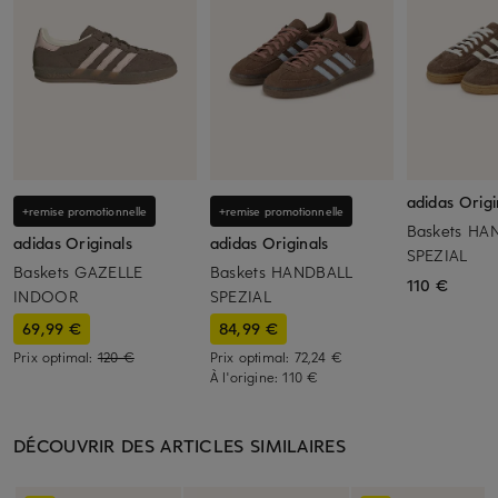
adidas Origi
+remise promotionnelle
+remise promotionnelle
Baskets HA
adidas Originals
adidas Originals
SPEZIAL
Baskets GAZELLE
Baskets HANDBALL
110 €
INDOOR
SPEZIAL
69,99 €
84,99 €
Prix optimal:
120 €
Prix optimal:
72,24 €
À l'origine:
110 €
DÉCOUVRIR DES ARTICLES SIMILAIRES