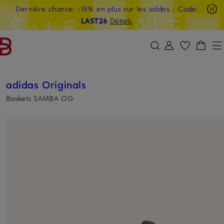
Dernière chance: -15% en plus sur les soldes
- Code:
PASSER AU CONTENU PRINCIPAL
PASSER AU CHAMP DE RECHERCH
LAST26
Détails
adidas Originals
Baskets SAMBA OG