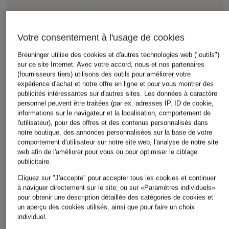
Votre consentement à l'usage de cookies
Breuninger utilise des cookies et d'autres technologies web ("outils")
STEVE MADDEN
+remise promotionnelle
+remise promotionnelle
sur ce site Internet. Avec votre accord, nous et nos partenaires
Sneakers BLESS
(fournisseurs tiers) utilisons des outils pour améliorer votre
adidas Originals
adidas Originals
expérience d'achat et notre offre en ligne et pour vous montrer des
139,99 €
publicités intéressantes sur d'autres sites. Les données à caractère
Baskets HANDBALL
Baskets GAZELLE
personnel peuvent être traitées (par ex. adresses IP, ID de cookie,
SPEZIAL
INDOOR
informations sur le navigateur et la localisation, comportement de
87,99 €
84,99 €
l'utilisateur), pour des offres et des contenus personnalisés dans
notre boutique, des annonces personnalisées sur la base de votre
Meilleur prix:
74,79 €
Meilleur prix:
120 €
comportement d'utilisateur sur notre site web, l'analyse de notre site
Initialement:
110 €
web afin de l'améliorer pour vous ou pour optimiser le ciblage
publicitaire.
Cliquez sur "J'accepte" pour accepter tous les cookies et continuer
à naviguer directement sur le site; ou sur «Paramètres individuels»
pour obtenir une description détaillée des catégories de cookies et
un aperçu des cookies utilisés, ainsi que pour faire un choix
individuel.