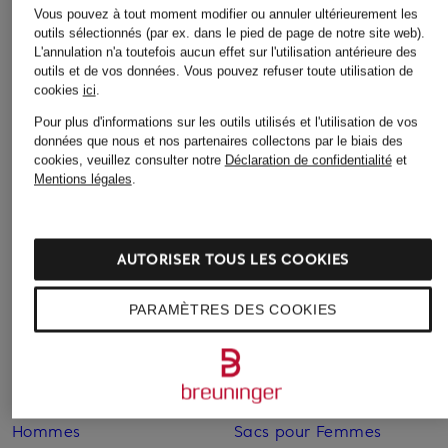
Vous pouvez à tout moment modifier ou annuler ultérieurement les
Autres catégories
outils sélectionnés (par ex. dans le pied de page de notre site web).
L'annulation n'a toutefois aucun effet sur l'utilisation antérieure des
outils et de vos données.
Vous pouvez refuser toute utilisation de
Bikinis pour Femmes
Robes de mariage civil
cookies
ici
.
pour Femmes
Blazers pour Femmes
Pour plus d'informations sur les outils utilisés et l'utilisation de vos
Robes de mariage pour
données que nous et nos partenaires collectons par le biais des
Blouses pour Femmes
cookies, veuillez consulter notre
Déclaration de confidentialité
et
Femmes
Mentions légales
.
Cardigans et gilets pour
Robes de soirée pour
Femmes
Femmes
Chaussures business pour
AUTORISER TOUS LES COOKIES
Robes pour Femmes
Hommes
Robes pour Femmes
Chaussures pour Femmes
PARAMÈTRES DES COOKIES
Robes pour Femmes en
Chaussures pour Femmes
solde
en solde
Sacs pour Femmes
Chaussures pour
Hommes
Sacs pour Femmes