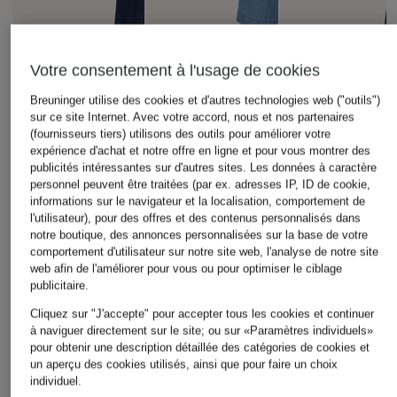
Votre consentement à l'usage de cookies
MORE & MORE
CIRCOLO 1901
+remise promotionnelle
Breuninger utilise des cookies et d'autres technologies web ("outils")
sur ce site Internet. Avec votre accord, nous et nos partenaires
Pantalon palazzo
Pantalon palazzo e
MAERZ MUENCHEN
(fournisseurs tiers) utilisons des outils pour améliorer votre
effet jean
velours
expérience d'achat et notre offre en ligne et pour vous montrer des
Pantalon aspect jean
89,99 €
239,99 €
publicités intéressantes sur d'autres sites. Les données à caractère
69,99 €
personnel peuvent être traitées (par ex. adresses IP, ID de cookie,
informations sur le navigateur et la localisation, comportement de
Meilleur prix:
59,49 €
l'utilisateur), pour des offres et des contenus personnalisés dans
Initialement:
139,95 €
notre boutique, des annonces personnalisées sur la base de votre
comportement d'utilisateur sur notre site web, l'analyse de notre site
web afin de l'améliorer pour vous ou pour optimiser le ciblage
publicitaire.
Cliquez sur "J'accepte" pour accepter tous les cookies et continuer
à naviguer directement sur le site; ou sur «Paramètres individuels»
pour obtenir une description détaillée des catégories de cookies et
un aperçu des cookies utilisés, ainsi que pour faire un choix
individuel.