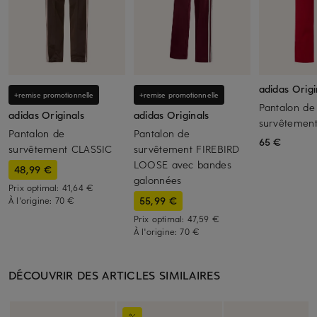
adidas Origi
+remise promotionnelle
+remise promotionnelle
Pantalon de
adidas Originals
adidas Originals
survêtemen
Pantalon de
Pantalon de
65 €
survêtement CLASSIC
survêtement FIREBIRD
LOOSE avec bandes
48,99 €
galonnées
Prix optimal:
41,64 €
55,99 €
À l'origine:
70 €
Prix optimal:
47,59 €
À l'origine:
70 €
DÉCOUVRIR DES ARTICLES SIMILAIRES