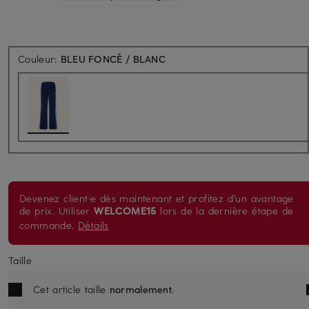
Couleur:
BLEU FONCÉ / BLANC
Devenez client·e dès maintenant et profitez d'un avantage
de prix. Utiliser
WELCOME15
lors de la dernière étape de
commande.
Détails
Taille
Cet article taille
normalement
.