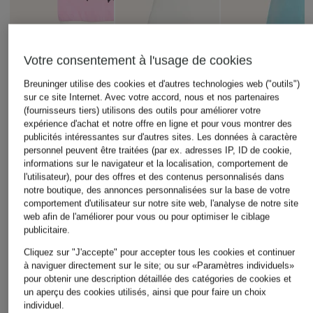
Votre consentement à l'usage de cookies
Breuninger utilise des cookies et d'autres technologies web ("outils")
sur ce site Internet. Avec votre accord, nous et nos partenaires
(fournisseurs tiers) utilisons des outils pour améliorer votre
+remise promotionnelle
+remise promotionnelle
+remise promotionnelle
expérience d'achat et notre offre en ligne et pour vous montrer des
publicités intéressantes sur d'autres sites. Les données à caractère
SPORTALM
JEANNE BARET
Phase Eight
personnel peuvent être traitées (par ex. adresses IP, ID de cookie,
polo
Haut SUMATRA
Top RHONA en lin
informations sur le navigateur et la localisation, comportement de
l'utilisateur), pour des offres et des contenus personnalisés dans
154,99 €
89,99 €
62,99 €
notre boutique, des annonces personnalisées sur la base de votre
comportement d'utilisateur sur notre site web, l'analyse de notre site
Meilleur prix:
131,74 €
Meilleur prix:
76,49 €
Meilleur prix:
53,54 €
Initialement:
189 €
Initialement:
110 €
Initialement:
79 €
web afin de l'améliorer pour vous ou pour optimiser le ciblage
publicitaire.
Cliquez sur "J'accepte" pour accepter tous les cookies et continuer
à naviguer directement sur le site; ou sur «Paramètres individuels»
pour obtenir une description détaillée des catégories de cookies et
un aperçu des cookies utilisés, ainsi que pour faire un choix
individuel.