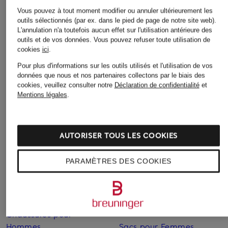
Vous pouvez à tout moment modifier ou annuler ultérieurement les
outils sélectionnés (par ex. dans le pied de page de notre site web).
Autres catégories
L'annulation n'a toutefois aucun effet sur l'utilisation antérieure des
outils et de vos données.
Vous pouvez refuser toute utilisation de
Bikinis pour Femmes
Robes de mariage civil
cookies
ici
.
pour Femmes
Pour plus d'informations sur les outils utilisés et l'utilisation de vos
Blazers pour Femmes
données que nous et nos partenaires collectons par le biais des
Robes de mariage pour
Blouses pour Femmes
cookies, veuillez consulter notre
Déclaration de confidentialité
et
Femmes
Mentions légales
.
Cardigans et gilets pour
Robes de soirée pour
Femmes
Femmes
Chaussures business pour
AUTORISER TOUS LES COOKIES
Robes pour Femmes
Hommes
Robes pour Femmes
PARAMÈTRES DES COOKIES
Chaussures pour Femmes
Robes pour Femmes en
Chaussures pour Femmes
solde
en solde
Sacs pour Femmes
Chaussures pour
Hommes
Sacs pour Femmes