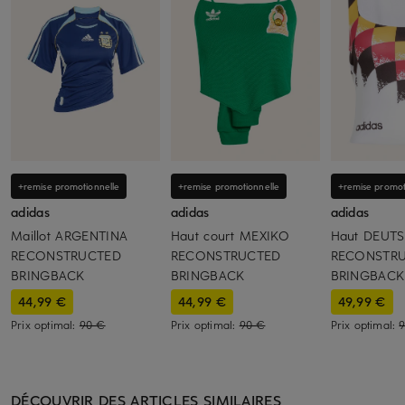
+remise promotionnelle
+remise promotionnelle
+remise promot
adidas
adidas
adidas
Maillot ARGENTINA
Haut court MEXIKO
Haut DEUT
RECONSTRUCTED
RECONSTRUCTED
RECONSTR
BRINGBACK
BRINGBACK
BRINGBACK
44,99 €
44,99 €
49,99 €
Prix optimal:
90 €
Prix optimal:
90 €
Prix optimal:
DÉCOUVRIR DES ARTICLES SIMILAIRES