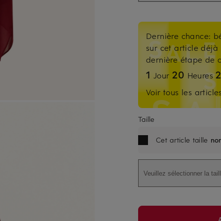
Dernière chance: b
sur cet article déjà 
dernière étape d
1
20
Jour
Heures
Voir tous les articl
Taille
Cet article taille
no
Veuillez sélectionner la tail