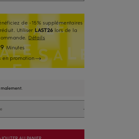
énéficiez de -15% supplémentaires
réduit. Utiliser
LAST26
lors de la
e commande.
Détails
29
Minutes
es en promotion
rmalement
.
le
AJOUTER AU PANIER