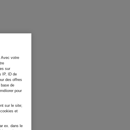
. Avec votre
tre
tes sur
s IP, ID de
our des offres
a base de
améliorer pour
t sur le site;
 cookies et
ar ex. dans le