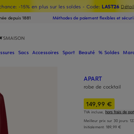
chance: -15% en plus sur les soldes
- Code:
LAST26
Détai
E
née depuis 1881
Méthodes de paiement flexibles et sécur
TS
MAISON
ssures
Sacs
Accessoires
Sport
Beauté
% Soldes
Mar
APART
robe de cocktail
149,99 €
TVA incluse,
hors frais de port
Meilleur prix sur 30 jours:
12
Initialement:
189,99 €