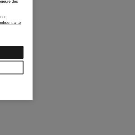
érieure des
 nos
nfidentialité