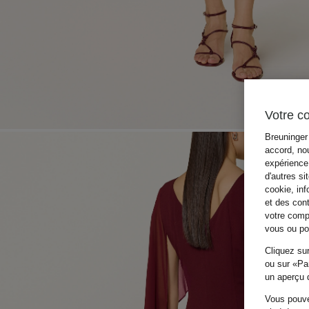
Votre c
Breuninger 
accord, nou
expérience 
d'autres si
cookie, inf
et des con
votre compo
vous ou pou
Cliquez sur
ou sur «Par
un aperçu d
Vous pouve