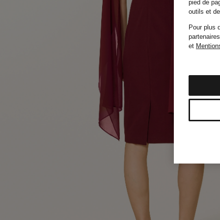
pied de pag
outils et 
Pour plus d
partenaires
et
Mentions