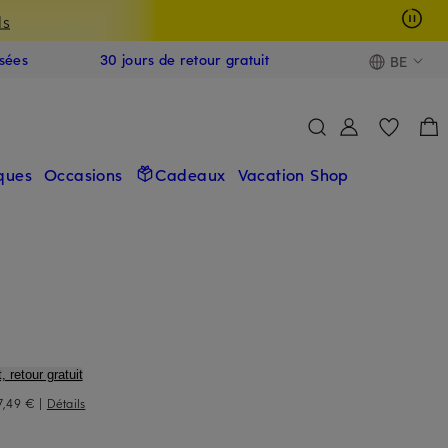
ls
isées
30 jours de retour gratuit
BE
ques
Occasions
Cadeaux
Vacation Shop
, retour gratuit
7,49 €
|
Détails